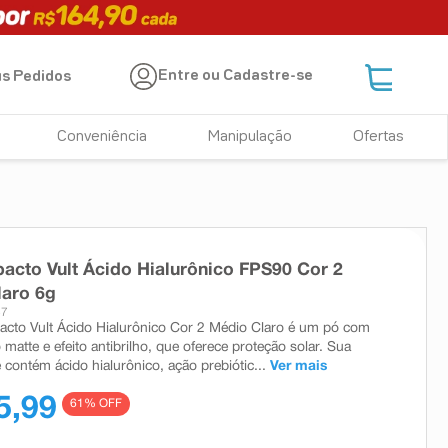
Entre ou Cadastre-se
s Pedidos
Conveniência
Manipulação
Ofertas
cto Vult Ácido Hialurônico FPS90 Cor 2
laro 6g
57
to Vult Ácido Hialurônico Cor 2 Médio Claro é um pó com
atte e efeito antibrilho, que oferece proteção solar. Sua
 contém ácido hialurônico, ação prebiótic...
Ver mais
5,99
61
% OFF