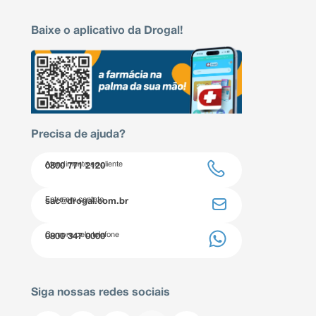
Baixe o aplicativo da Drogal!
Precisa de ajuda?
Atendimento ao cliente
0800 771 2120
Entre em contato
sac@drogal.com.br
Compre pelo telefone
0800 347 0000
Siga nossas redes sociais