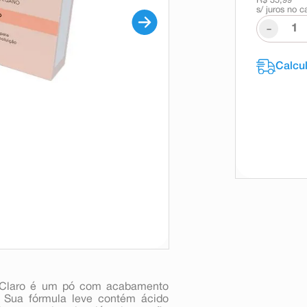
R$ 35,99
s/ juros no c
-
o Claro é um pó com acabamento
r. Sua fórmula leve contém ácido