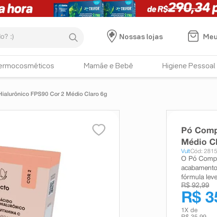
:)
Meu
Nossas lojas
ermocosméticos
Mamãe e Bebê
Higiene Pessoal
Hialurônico FPS90 Cor 2 Médio Claro 6g
Pó Compa
Médio C
Vult
Cód: 281
O Pó Compac
acabamento m
fórmula leve
R$ 92,99
R$ 3
1
X de