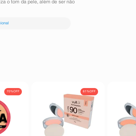
miza o tom da pele, além de ser não
ional
70%
OFF
61%
OFF