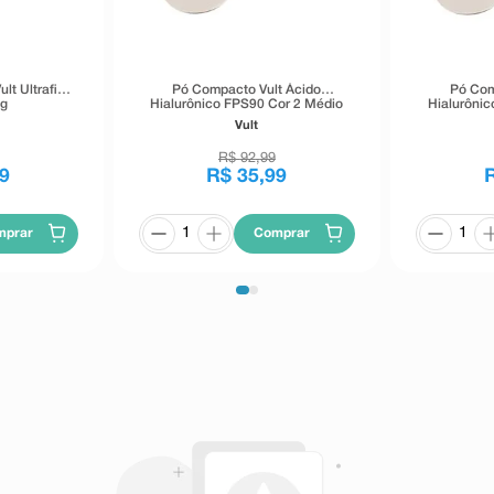
lt Ultrafino
Pó Compacto Vult Ácido
Pó Com
6g
Hialurônico FPS90 Cor 2 Médio
Hialurônic
Claro 6g
Vult
R$
92
,
99
9
R$
35
,
99
mprar
Comprar