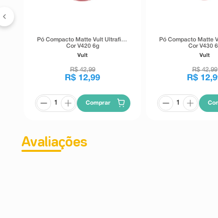
Pó Compacto Matte Vult Ultrafino
Pó Compacto Matte Vu
Cor V420 6g
Cor V430 
Vult
Vult
R$
42
,
99
R$
42
,
99
R$
12
,
99
R$
12
,
9
Comprar
Co
Avaliações