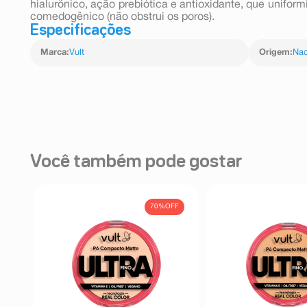
hialurônico, ação prebiótica e antioxidante, que unifor
comedogênico (não obstrui os poros).
Especificações
Marca
:
Vult
Origem
:
Nac
Você também pode gostar
70%
OFF
e