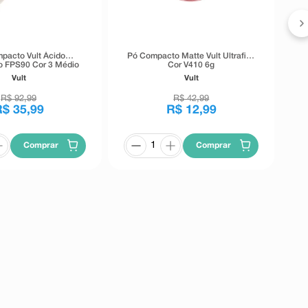
pacto Vult Ácido
Pó Compacto Matte Vult Ultrafino
o FPS90 Cor 3 Médio
Cor V410 6g
6g
Vult
Vult
R$
92
,
99
R$
42
,
99
R$
35
,
99
R$
12
,
99
Comprar
Comprar