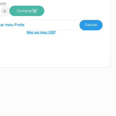
artão
+
Comprar
Não sei meu CEP