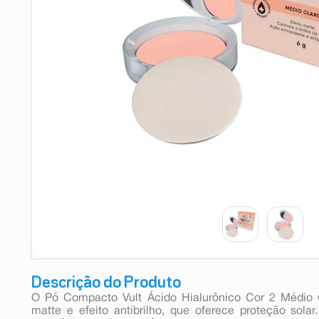
9
º
absorvente
10
º
shampoo
Descrição do Produto
O Pó Compacto Vult Ácido Hialurônico Cor 2 Médi
matte e efeito antibrilho, que oferece proteção sola