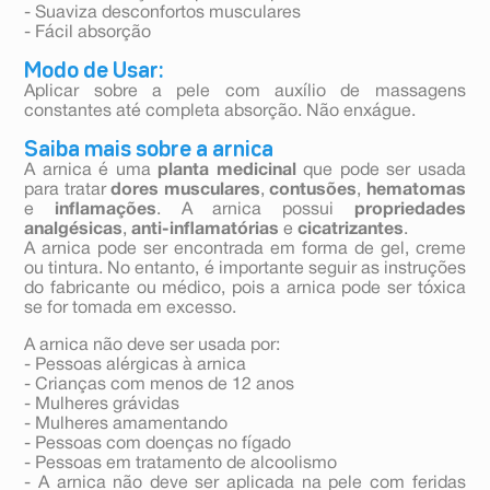
- Suaviza desconfortos musculares
- Fácil absorção
Modo de Usar:
Aplicar sobre a pele com auxílio de massagens
constantes até completa absorção. Não enxágue.
Saiba mais sobre a arnica
A arnica é uma
planta medicinal
que pode ser usada
para tratar
dores musculares
,
contusões
,
hematomas
e
inflamações
. A arnica possui
propriedades
analgésicas
,
anti-inflamatórias
e
cicatrizantes
.
A arnica pode ser encontrada em forma de gel, creme
ou tintura. No entanto, é importante seguir as instruções
do fabricante ou médico, pois a arnica pode ser tóxica
se for tomada em excesso.
A arnica não deve ser usada por:
- Pessoas alérgicas à arnica
- Crianças com menos de 12 anos
- Mulheres grávidas
- Mulheres amamentando
- Pessoas com doenças no fígado
- Pessoas em tratamento de alcoolismo
- A arnica não deve ser aplicada na pele com feridas