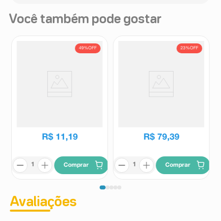
Você também pode gostar
49%
OFF
23%
OFF
Pomada Desodorante
Motix Pomada 50g
Massageadora Fisiofort Bio
Instinto 150g
Fisiofort
Motix
R$
22
,
11
R$
103
,
07
R$
11
,
19
R$
79
,
39
Comprar
Comprar
Avaliações