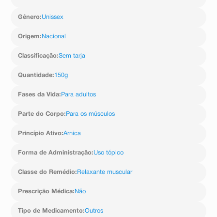
orientação médica. O produto é seguro, não sendo
do Bálsamo de Copaíba, Edetato Dissódico,
recomendado para pessoas que tenham sensibilidade a
Etilparabeno, Mentol, Salicilato de Metila,
Gênero
:
Unissex
algum componente da formulação, crianças, gestantes
Metilparabeno, Terebintina Ozonizada, Fenoxietanol,
e lactantes. Deve ser evitado o uso de aquecimento e
Polissorbato 80, Propilparabeno, Trietanolamina.
oclusão no local de aplicação. Conservar em
Origem
:
Nacional
temperatura ambiente inferior a 40°C, em local fresco e
longe da luz solar.
Classificação
:
Sem tarja
Manter fora do alcance de crianças e animais
domésticos.
Quantidade
:
150g
Fases da Vida
:
Para adultos
Parte do Corpo
:
Para os músculos
Princípio Ativo
:
Arnica
Forma de Administração
:
Uso tópico
Classe do Remédio
:
Relaxante muscular
Prescrição Médica
:
Não
Tipo de Medicamento
:
Outros