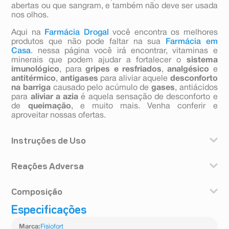
abertas ou que sangram, e também não deve ser usada
nos olhos.
Aqui na
Farmácia Drogal
você encontra os melhores
produtos que não pode faltar na sua
Farmácia em
Casa
. nessa página você irá encontrar, vitaminas e
minerais que podem ajudar a fortalecer o
sistema
imunológico
, para
gripes e resfriados
,
analgésico
e
antitérmico
,
antigases
para aliviar aquele
desconforto
na barriga
causado pelo acúmulo de
gases
, antiácidos
para
aliviar a azia
é aquela sensação de desconforto e
de
queimação
, e muito mais. Venha conferir e
aproveitar nossas ofertas.
Instruções de Uso
Aplicar sobre a pele com auxílio de massagens
Reações Adversa
constantes até completa absorção. Não enxágue.
Advertências/ Restrições:
Composição
Somente para uso externo. Não aplicar próximo a
mucosas, olhos e/ou em locais onde a pele estiver
Especificações
Extrato de Flor de Arnica [Arnica Montana], Água, Butil-
lesionada ou irritada. Não inalar. Nunca ingerir. Se
Hidroxitolueno, Butilparabeno, Cânfora, Carbômer,
houver irritação, descontinuar o uso e procurar
Marca
:
Fisiofort
Extrato de Folha/Caule de Erva de Santa Maria, Extrato