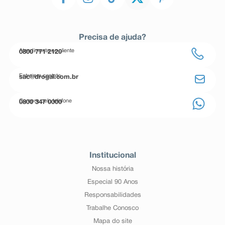
Precisa de ajuda?
Atendimento ao cliente
0800 771 2120
Entre em contato
sac@drogal.com.br
Compre pelo telefone
0800 347 0000
Institucional
Nossa história
Especial 90 Anos
Responsabilidades
Trabalhe Conosco
Mapa do site