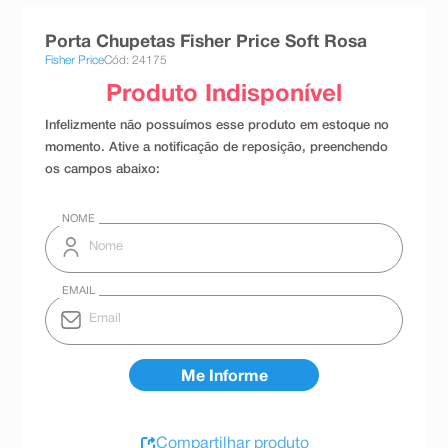
8
º
teste gravidez
Porta Chupetas Fisher Price Soft Rosa
9
º
esmalte
Fisher Price
Cód: 24175
10
º
absorvente
Compartilhar produto