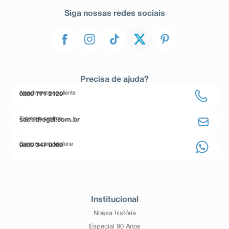
Siga nossas redes sociais
Precisa de ajuda?
Atendimento ao cliente
0800 771 2120
Entre em contato
sac@drogal.com.br
Compre pelo telefone
0800 347 0000
Institucional
Nossa história
Especial 90 Anos