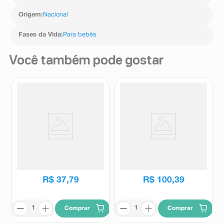
Origem
:
Nacional
Fases da Vida
:
Para bebês
Você também pode gostar
Bico de Mamadeira Mam
Pote Térmico Fisher Price Hot
Antivazamento Fluxo Rapido
e Cold Aço Inox Azul
4+ Meses 2 Unidades
Mam
Fisher Price
R$
37
,
79
R$
100
,
39
Comprar
Comprar