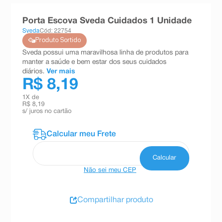
8
º
esmalte
Porta Escova Sveda Cuidados 1 Unidade
9
º
absorvente
Sveda
Cód: 22754
Produto Sortido
10
º
shampoo
Sveda possui uma maravilhosa linha de produtos para
manter a saúde e bem estar dos seus cuidados
diários.
Ver mais
R$ 8,19
1
X de
R$ 8,19
s/ juros no cartão
Não sei meu CEP
Compartilhar produto