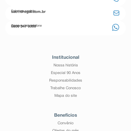
Entre em contato
sac@drogal.com.br
Compre pelo telefone
0800 347 0000
Institucional
Nossa história
Especial 90 Anos
Responsabilidades
Trabalhe Conosco
Mapa do site
Benefícios
Convênio