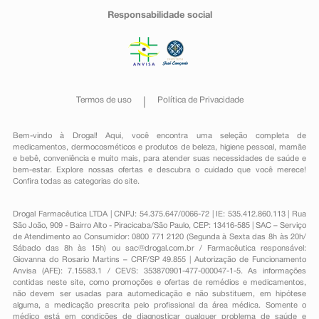
Responsabilidade social
Termos de uso
Política de Privacidade
Bem-vindo à Drogal! Aqui, você encontra uma seleção completa de
medicamentos
,
dermocosméticos e produtos de beleza
,
higiene pessoal
,
mamãe
e bebê
,
conveniência
e muito mais, para atender suas necessidades de saúde e
bem-estar. Explore nossas ofertas e descubra o cuidado que você merece!
Confira todas as categorias do site.
Drogal Farmacêutica LTDA | CNPJ: 54.375.647/0066-72 | IE: 535.412.860.113 | Rua
São João, 909 - Bairro Alto - Piracicaba/São Paulo, CEP: 13416-585 | SAC – Serviço
de Atendimento ao Consumidor: 0800 771 2120 (Segunda à Sexta das 8h às 20h/
Sábado das 8h às 15h) ou
sac@drogal.com.br
/ Farmacêutica responsável:
Giovanna do Rosario Martins – CRF/SP 49.855 | Autorização de Funcionamento
Anvisa (AFE): 7.15583.1 / CEVS: 353870901-477-000047-1-5. As informações
contidas neste site, como promoções e ofertas de remédios e medicamentos,
não devem ser usadas para automedicação e não substituem, em hipótese
alguma, a medicação prescrita pelo profissional da área médica. Somente o
médico está em condições de diagnosticar qualquer problema de saúde e