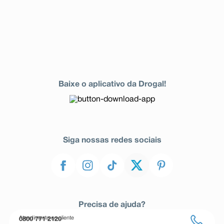
Baixe o aplicativo da Drogal!
Siga nossas redes sociais
Precisa de ajuda?
Atendimento ao cliente
0800 771 2120