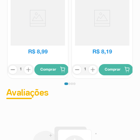
Protetor de Cerdas Oral Nexter
Porta Escova Sveda Cuidados
4 Unidades
1 Unidade
Oral Nexter
Sveda
R$
8
,
99
R$
8
,
19
Comprar
Comprar
Avaliações