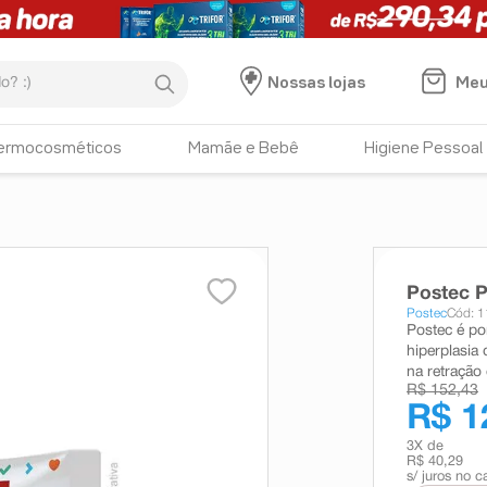
:)
Meu
Nossas lojas
ermocosméticos
Mamãe e Bebê
Higiene Pessoal
Postec 
Postec
Cód: 
Postec é po
hiperplasia 
na retração 
R$ 152,43
R$ 1
3
X de
R$ 40,29
s/ juros no c