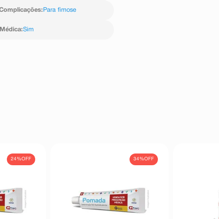
Complicações
:
Para fimose
 Médica
:
Sim
24%
OFF
34%
OFF