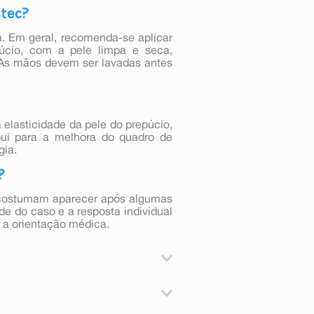
stec?
a. Em geral, recomenda-se aplicar
cio, com a pele limpa e seca,
 As mãos devem ser lavadas antes
elasticidade da pele do prepúcio,
ribui para a melhora do quadro de
gia.
?
a costumam aparecer após algumas
e do caso e a resposta individual
 a orientação médica.
se.