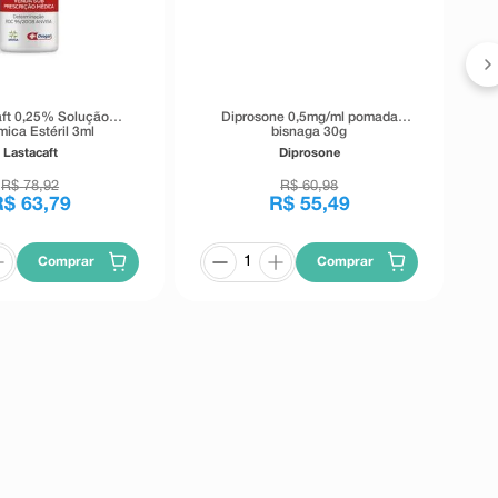
d
ft 0,25% Solução
Diprosone 0,5mg/ml pomada
mica Estéril 3ml
bisnaga 30g
Lastacaft
Diprosone
R$
78
,
92
R$
60
,
98
R$
63
,
79
R$
55
,
49
Comprar
Comprar