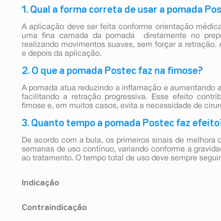
1. Qual a forma correta de usar a pomada Po
A aplicação deve ser feita conforme orientação médic
uma fina camada da pomada diretamente no prepú
realizando movimentos suaves, sem forçar a retração.
e depois da aplicação.
2. O que a pomada Postec faz na fimose?
A pomada atua reduzindo a inflamação e aumentando a 
facilitando a retração progressiva. Esse efeito cont
fimose e, em muitos casos, evita a necessidade de cirur
3. Quanto tempo a pomada Postec faz efeito
De acordo com a bula, os primeiros sinais de melhor
semanas de uso contínuo, variando conforme a gravidad
ao tratamento. O tempo total de uso deve sempre seguir
Indicação
POSTEC é indicado no tratamento clínico tópico da fimo
Contraindicação