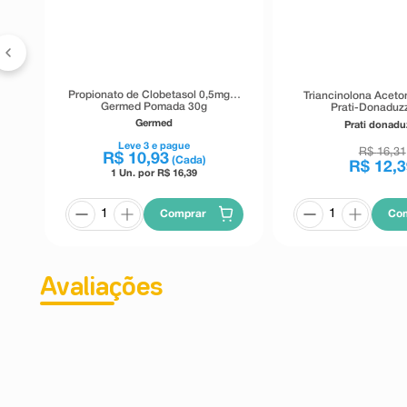
Propionato de Clobetasol 0,5mg/g
Triancinolona Aceto
Germed Pomada 30g
Prati-Donaduzz
Germed
Prati donadu
Leve
3
e pague
R$
16
,
31
R$
10
,
93
(Cada)
R$
12
,
3
1 Un. por R$
16,39
Comprar
Co
Avaliações