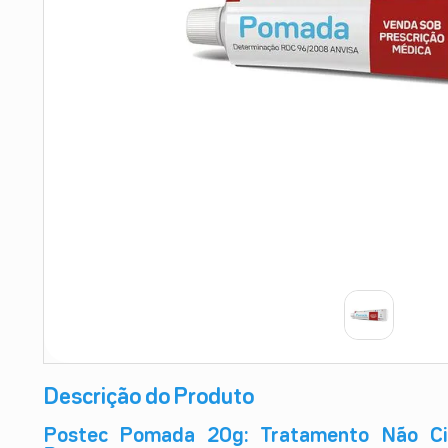
9
º
esmalte
10
º
absorvente
Descrição do Produto
Postec Pomada 20g: Tratamento Não Ci