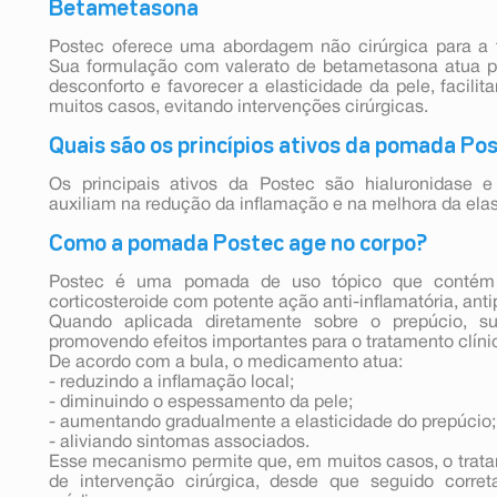
Betametasona
Postec oferece uma abordagem não cirúrgica para a f
Sua formulação com valerato de betametasona atua par
desconforto e favorecer a elasticidade da pele, facili
muitos casos, evitando intervenções cirúrgicas.
Quais são os princípios ativos da pomada Po
Os principais ativos da Postec são hialuronidase 
auxiliam na redução da inflamação e na melhora da elas
Como a pomada Postec age no corpo?
Postec é uma pomada de uso tópico que contém 
corticosteroide com potente ação anti-inflamatória, anti
Quando aplicada diretamente sobre o prepúcio, s
promovendo efeitos importantes para o tratamento clíni
De acordo com a bula, o medicamento atua:
- reduzindo a inflamação local;
- diminuindo o espessamento da pele;
- aumentando gradualmente a elasticidade do prepúcio;
- aliviando sintomas associados.
Esse mecanismo permite que, em muitos casos, o trata
de intervenção cirúrgica, desde que seguido cor