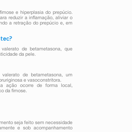
imose e hiperplasia do prepúcio.
a reduzir a inflamação, aliviar o
tando a retração do prepúcio e, em
stec?
e valerato de betametasona, que
ticidade da pele.
valerato de betametasona, um
pruriginosa e vasoconstritora.
ua ação ocorre de forma local,
co da fimose.
mento seja feito sem necessidade
retamente e sob acompanhamento