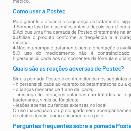
médico.
Como usar a Postec
Para garantir a eficácia e segurança do tratamento, siga
1.
Sempre lave bem as mãos antes e depois de aplicar 
2.
Aplique uma fina camada de Postec diretamente na ár
3.
Utilize o produto conforme a frequência e a dura
médica.
4.
Não interrompa o tratamento sem a orientação e aval
5.
O uso do medicamento não é contraindicado
hipersensibilidade aos componentes da fórmula e crianç
Quais são as reações adversas de Postec?
Sim, a pomada Postec é contraindicada nos seguintes c
- hipersensibilidade ao valerato de betametasona ou a
- crianças menores de 1 ano de idade;
- presença de infecções cutâneas não tratadas na reg
bacterianas, virais ou fúngicas;
- lesões abertas ou feridas extensas no local.
O uso inadequado ou prolongado sem acompanhament
de efeitos locais, como afinamento da pele.
Perguntas frequentes sobre a pomada Post