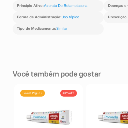
Princípio Ativo
:
Valerato De Betametasona
Doenças e 
Forma de Administração
:
Uso tópico
Prescrição
Tipo de Medicamento
:
Similar
Você também pode gostar
FF
38%
OFF
Leve 3 Pague 2