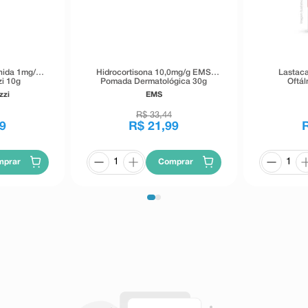
nida 1mg/g
Hidrocortisona 10,0mg/g EMS
Lastaca
i 10g
Pomada Dermatológica 30g
Oftál
zzi
EMS
R$
33
,
44
9
R$
21
,
99
mprar
Comprar