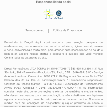
Responsabilidade social
Termos de uso
Política de Privacidade
Bem-vindo à Drogal! Aqui, você encontra uma seleção completa de
medicamentos
,
dermocosméticos e produtos de beleza
,
higiene pessoal
,
mamãe
e bebê
,
conveniência
e muito mais, para atender suas necessidades de saúde e
bem-estar. Explore nossas ofertas e descubra o cuidado que você merece!
Confira todas as categorias do site.
Drogal Farmacêutica LTDA | CNPJ: 54.375.647/0066-72 | IE: 535.412.860.113 | Rua
São João, 909 - Bairro Alto - Piracicaba/São Paulo, CEP: 13416-585 | SAC – Serviço
de Atendimento ao Consumidor: 0800 771 2120 (Segunda à Sexta das 8h às 20h/
Sábado das 8h às 15h) ou
sac@drogal.com.br
/ Farmacêutica responsável:
Giovanna do Rosario Martins – CRF/SP 49.855 | Autorização de Funcionamento
Anvisa (AFE): 7.15583.1 / CEVS: 353870901-477-000047-1-5. As informações
contidas neste site, como promoções e ofertas de remédios e medicamentos,
não devem ser usadas para automedicação e não substituem, em hipótese
alguma, a medicação prescrita pelo profissional da área médica. Somente o
médico está em condições de diagnosticar qualquer problema de saúde e