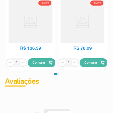
18%
OFF
13%
OFF
ProHN 30 Cápsulas
ProHN 15 Cápsulas
Prohn
Prohn
R$
166
,
06
R$
89
,
51
R$
136
,
39
R$
78
,
09
Comprar
Comprar
Avaliações