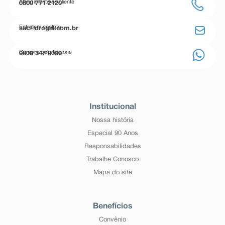
Atendimento ao cliente
0800 771 2120
Entre em contato
sac@drogal.com.br
Compre pelo telefone
0800 347 0000
Institucional
Nossa história
Especial 90 Anos
Responsabilidades
Trabalhe Conosco
Mapa do site
Benefícios
Convênio