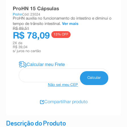
8
º
teste gravidez
ProHN 15 Cápsulas
Prohn
Cód: 23024
9
º
esmalte
ProHN auxilia no funcionamento do intestino e diminui o
tempo de trânsito intestinal.
Ver mais
10
º
absorvente
R$ 89,51
R$ 78,09
13
% OFF
2
X de
R$ 39,04
s/ juros no cartão
Não sei meu CEP
Compartilhar produto
Descrição do Produto