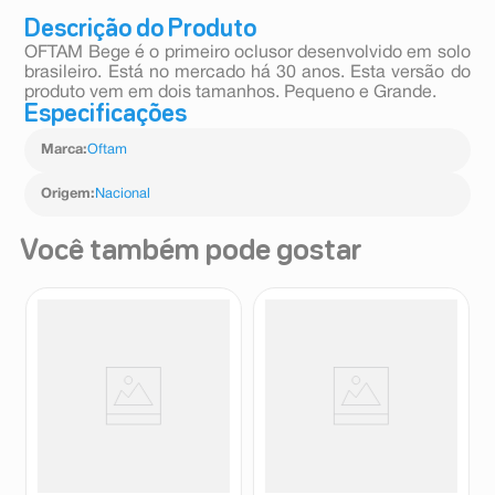
Descrição do Produto
OFTAM Bege é o primeiro oclusor desenvolvido em solo
brasileiro. Está no mercado há 30 anos. Esta versão do
produto vem em dois tamanhos. Pequeno e Grande.
Especificações
Marca
:
Oftam
Origem
:
Nacional
Você também pode gostar
Micronebulizador Micropar
Micronebulizador Universal
Plus Máscara Infantil 1un.
Enovamix com 3 Máscaras 1
Unidade
Soniclear
Enovamix