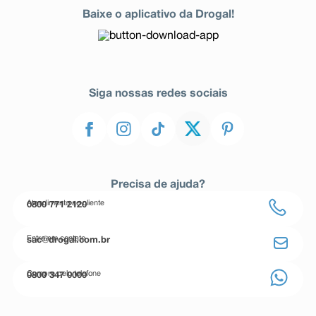
Baixe o aplicativo da Drogal!
Siga nossas redes sociais
Precisa de ajuda?
Atendimento ao cliente
0800 771 2120
Entre em contato
sac@drogal.com.br
Compre pelo telefone
0800 347 0000