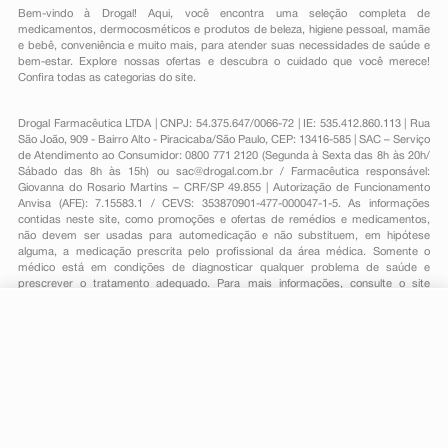
Bem-vindo à Drogal! Aqui, você encontra uma seleção completa de
medicamentos
,
dermocosméticos e produtos de beleza
,
higiene pessoal
,
mamãe
e bebê
,
conveniência
e muito mais, para atender suas necessidades de saúde e
bem-estar. Explore nossas ofertas e descubra o cuidado que você merece!
Confira todas as categorias do site.
Drogal Farmacêutica LTDA | CNPJ: 54.375.647/0066-72 | IE: 535.412.860.113 | Rua
São João, 909 - Bairro Alto - Piracicaba/São Paulo, CEP: 13416-585 | SAC – Serviço
de Atendimento ao Consumidor: 0800 771 2120 (Segunda à Sexta das 8h às 20h/
Sábado das 8h às 15h) ou
sac@drogal.com.br
/ Farmacêutica responsável:
Giovanna do Rosario Martins – CRF/SP 49.855 | Autorização de Funcionamento
Anvisa (AFE): 7.15583.1 / CEVS: 353870901-477-000047-1-5. As informações
contidas neste site, como promoções e ofertas de remédios e medicamentos,
não devem ser usadas para automedicação e não substituem, em hipótese
alguma, a medicação prescrita pelo profissional da área médica. Somente o
médico está em condições de diagnosticar qualquer problema de saúde e
prescrever o tratamento adequado. Para mais informações, consulte o site
Anvisa. As fotos contidas em nosso site são meramente ilustrativas. Promoções e
preços são válidos apenas para compras on-line, caso haja disponibilidade e
estão sujeitos a alterações no decorrer do dia. Todos os direitos reservados.
R$ 37,45
-
+
Comprar
Em
1
x
R$ 37,45
Powered by