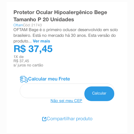
8
º
teste gravidez
Protetor Ocular Hipoalergênico Bege
9
º
absorvente
Tamanho P 20 Unidades
Oftam
Cód: 21743
10
º
shampoo
OFTAM Bege é o primeiro oclusor desenvolvido em solo
brasileiro. Está no mercado há 30 anos. Esta versão do
produto...
Ver mais
R$ 37,45
1
X de
R$ 37,45
s/ juros no cartão
Não sei meu CEP
Compartilhar produto