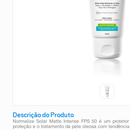
9
º
absorvente
10
º
shampoo
Descrição do Produto
Normalize Solar Matte Intense FPS 50 é um protetor
proteção e o tratamento da pele oleosa com tendência