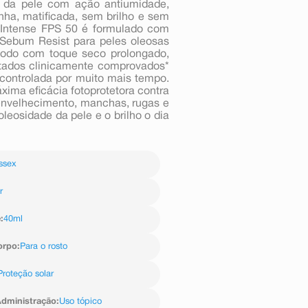
e da pele com ação antiumidade,
nha, matificada, sem brilho e sem
e Intense FPS 50 é formulado com
 Sebum Resist para peles oleosas
 todo com toque seco prolongado,
ultados clinicamente comprovados*
controlada por muito mais tempo.
ima eficácia fotoprotetora contra
envelhecimento, manchas, rugas e
leosidade da pele e o brilho o dia
ssex
r
e
:
40ml
orpo
:
Para o rosto
Proteção solar
dministração
:
Uso tópico