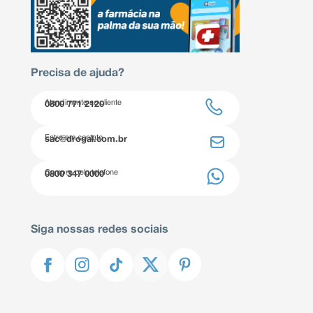
Precisa de ajuda?
Atendimento ao cliente
0800 771 2120
Entre em contato
sac@drogal.com.br
Compre pelo telefone
0800 347 0000
Siga nossas redes sociais