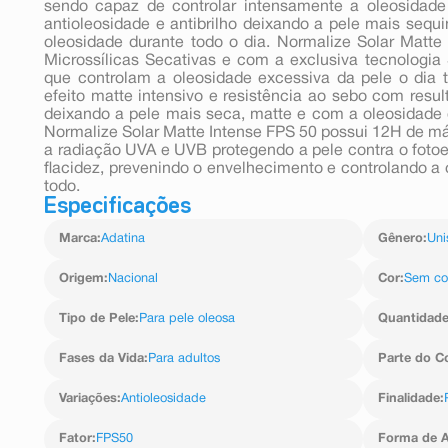
sendo capaz de controlar intensamente a oleosidad
antioleosidade e antibrilho deixando a pele mais sequi
oleosidade durante todo o dia. Normalize Solar Matt
Microssílicas Secativas e com a exclusiva tecnologia
que controlam a oleosidade excessiva da pele o dia
efeito matte intensivo e resistência ao sebo com res
deixando a pele mais seca, matte e com a oleosidade 
Normalize Solar Matte Intense FPS 50 possui 12H de máx
a radiação UVA e UVB protegendo a pele contra o foto
flacidez, prevenindo o envelhecimento e controlando a o
todo.
Especificações
Marca
:
Adatina
Gênero
:
Uni
Origem
:
Nacional
Cor
:
Sem co
Tipo de Pele
:
Para pele oleosa
Quantidad
Fases da Vida
:
Para adultos
Parte do C
Variações
:
Antioleosidade
Finalidade
:
Fator
:
FPS50
Forma de A