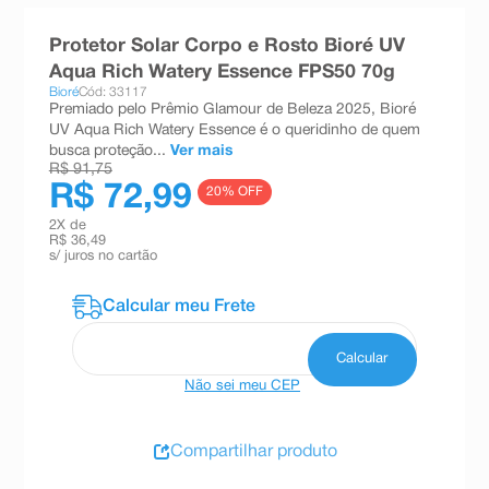
8
º
teste gravidez
Protetor Solar Corpo e Rosto Bioré UV
9
º
esmalte
Aqua Rich Watery Essence FPS50 70g
Bioré
Cód: 33117
10
º
absorvente
Premiado pelo Prêmio Glamour de Beleza 2025, Bioré
UV Aqua Rich Watery Essence é o queridinho de quem
busca proteção...
Ver mais
R$ 91,75
R$ 72,99
20
% OFF
2
X de
R$ 36,49
s/ juros no cartão
Não sei meu CEP
Compartilhar produto