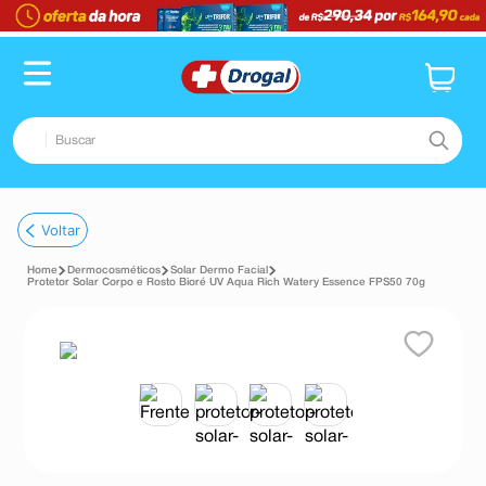
Buscar
TERMOS MAIS BUSCADOS
Voltar
1
º
fralda
Dermocosméticos
Solar Dermo Facial
2
º
pampers confort sec max
Protetor Solar Corpo e Rosto Bioré UV Aqua Rich Watery Essence FPS50 70g
3
º
dipirona
4
º
lenço umedecido
5
º
tadalafila
6
º
minoxidil
7
º
desodorante