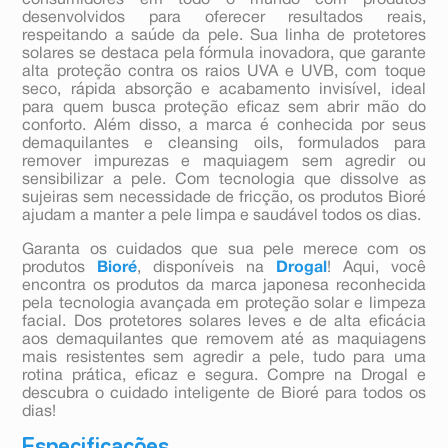
consumidores em todo o mundo com produtos
desenvolvidos para oferecer resultados reais,
respeitando a saúde da pele. Sua linha de protetores
solares se destaca pela fórmula inovadora, que garante
alta proteção contra os raios UVA e UVB, com toque
seco, rápida absorção e acabamento invisível, ideal
para quem busca proteção eficaz sem abrir mão do
conforto. Além disso, a marca é conhecida por seus
demaquilantes e cleansing oils, formulados para
remover impurezas e maquiagem sem agredir ou
sensibilizar a pele. Com tecnologia que dissolve as
sujeiras sem necessidade de fricção, os produtos Bioré
ajudam a manter a pele limpa e saudável todos os dias.
Garanta os cuidados que sua pele merece com os
produtos
Bioré
, disponíveis na
Drogal
! Aqui, você
encontra os produtos da marca japonesa reconhecida
pela tecnologia avançada em proteção solar e limpeza
facial. Dos protetores solares leves e de alta eficácia
aos demaquilantes que removem até as maquiagens
mais resistentes sem agredir a pele, tudo para uma
rotina prática, eficaz e segura. Compre na Drogal e
descubra o cuidado inteligente de Bioré para todos os
dias!