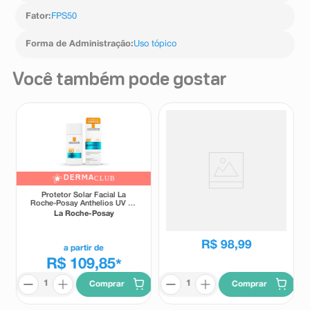
Fator
:
FPS50
Forma de Administração
:
Uso tópico
Você também pode gostar
DERMA
CLUB
Protetor Solar Facial La
Protetor Solar Episol Sec Oc
Roche-Posay Anthelios UV Air
FPS60 Médio 60ml
FPS60 Sem Cor 45ml
La Roche-Posay
Episol
R$
98
,
99
a partir de
R$ 109,85
*
Comprar
Comprar