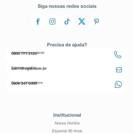
Siga nossas redes sociais
Precisa de ajuda?
Atendimento ao cliente
0800 771 2120
Entre em contato
sac@drogal.com.br
Compre pelo telefone
0800 347 0000
Institucional
Nossa história
Especial 90 Anos