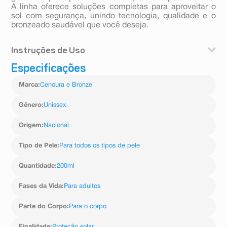
A linha oferece soluções completas para aproveitar o
sol com segurança, unindo tecnologia, qualidade e o
bronzeado saudável que você deseja.
Instruções de Uso
Especificações
Agite bem antes de usar. Aplique o protetor solar
uniformemente sobre a pele seca, 30 minutos antes da
Marca
:
Cenoura e Bronze
exposição ao sol. Reaplique após entrar na água,
transpirar excessivamente ou sempre que necessário
para garantir a proteção.
Gênero
:
Unissex
Origem
:
Nacional
Tipo de Pele
:
Para todos os tipos de pele
Quantidade
:
200ml
Fases da Vida
:
Para adultos
Parte do Corpo
:
Para o corpo