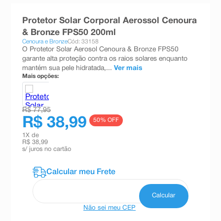
8
º
absorvente
Protetor Solar Corporal Aerossol Cenoura
9
º
teste gravidez
& Bronze FPS50 200ml
Cenoura e Bronze
Cód: 33158
10
º
esmalte
O Protetor Solar Aerosol Cenoura & Bronze FPS50
garante alta proteção contra os raios solares enquanto
mantém sua pele hidratada,...
Ver mais
Mais opções:
R$ 77,95
R$ 38,99
50
% OFF
1
X de
R$ 38,99
s/ juros no cartão
Não sei meu CEP