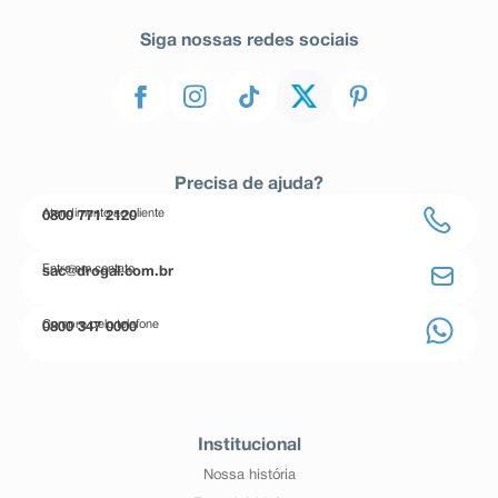
Siga nossas redes sociais
Precisa de ajuda?
Atendimento ao cliente
0800 771 2120
Entre em contato
sac@drogal.com.br
Compre pelo telefone
0800 347 0000
Institucional
Nossa história