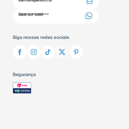
sac@drogal.com.br
Compre pelo telefone
0800 347 0000
Siga nossas redes sociais
Segurança