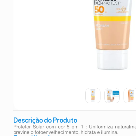
9
º
absorvente
10
º
shampoo
Descrição do Produto
Protetor Solar com cor 5 em 1 : Uniformiza naturalme
previne o fotoenvelhecimento, hidrata e ilumina.