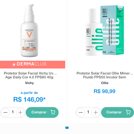
DERMA
CLUB
Protetor Solar Facial Vichy Uv-
Protetor Solar Facial Ollie Mineral
Age Daily Cor 4.0 FPS60 40g
Fluido FPS50 Incolor Sem
Fragrância 40g
Vichy
Ollie
R$
98
,
99
a partir de
R$ 146,09
*
Comprar
Comprar