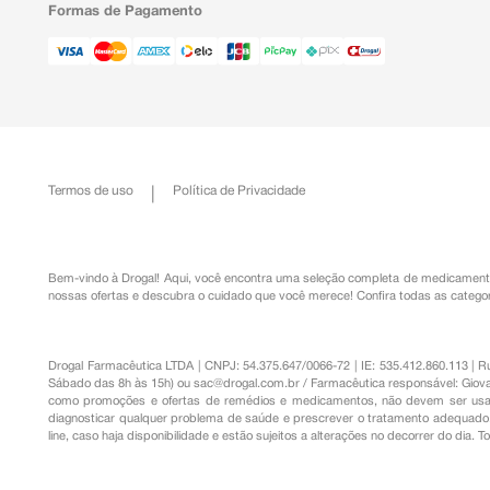
Formas de Pagamento
Termos de uso
Política de Privacidade
Bem-vindo à Drogal! Aqui, você encontra uma seleção completa de
medicament
nossas ofertas e descubra o cuidado que você merece!
Confira todas as categor
Drogal Farmacêutica LTDA | CNPJ: 54.375.647/0066-72 | IE: 535.412.860.113 | 
Sábado das 8h às 15h) ou
sac@drogal.com.br
/ Farmacêutica responsável: Giova
como promoções e ofertas de remédios e medicamentos, não devem ser usada
diagnosticar qualquer problema de saúde e prescrever o tratamento adequado. 
line, caso haja disponibilidade e estão sujeitos a alterações no decorrer do dia. 