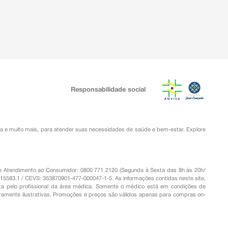
Responsabilidade social
ia
e muito mais, para atender suas necessidades de saúde e bem-estar. Explore
o de Atendimento ao Consumidor: 0800 771 2120 (Segunda à Sexta das 8h às 20h/
.15583.1 / CEVS: 353870901-477-000047-1-5. As informações contidas neste site,
a pelo profissional da área médica. Somente o médico está em condições de
eramente ilustrativas. Promoções e preços são válidos apenas para compras on-