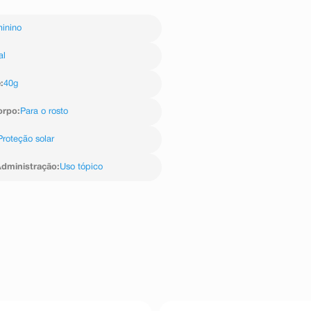
inino
al
e
:
40g
orpo
:
Para o rosto
Proteção solar
dministração
:
Uso tópico