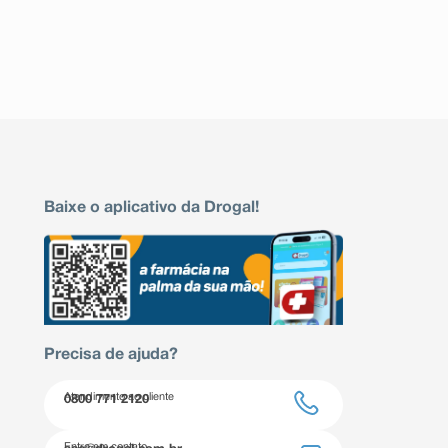
Baixe o aplicativo da Drogal!
Precisa de ajuda?
Atendimento ao cliente
0800 771 2120
Entre em contato