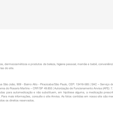
os
,
dermocosméticos e produtos de beleza
,
higiene pessoal
,
mamãe e bebê
,
conveniênc
ias do site.
Rua São João, 909 - Bairro Alto - Piracicaba/São Paulo, CEP: 13416-585 | SAC – Serviç
nna do Rosario Martins – CRF/SP 49.855 | Autorização de Funcionamento Anvisa (AFE): 7
s para automedicação e não substituem, em hipótese alguma, a medicação prescrit
Para mais informações, consulte o site Anvisa. As fotos contidas em nosso site são m
Todos os direitos reservados.