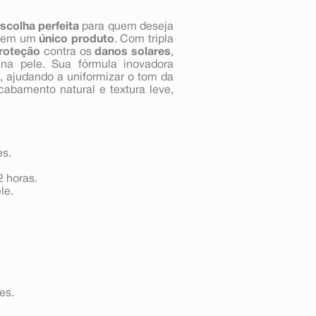
scolha perfeita
para quem deseja
em um
único produto
. Com tripla
proteção
contra os
danos solares
,
a pele. Sua fórmula inovadora
, ajudando a uniformizar o tom da
cabamento natural e textura leve,
es.
2 horas.
le.
es.