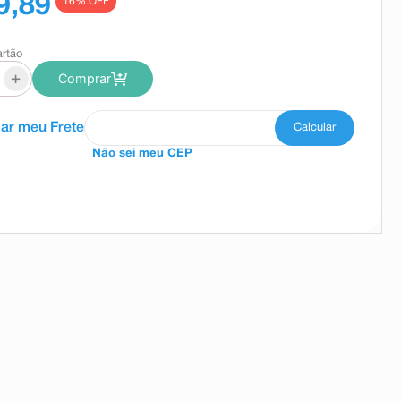
9,89
16
% OFF
artão
+
Comprar
Não sei meu CEP