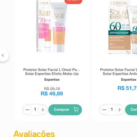
FF
16%
OFF
na
ra
Protetor Solar Facial L'Oreal Paris
Protetor Solar Facial 
Solar Expertise Efeito Make-Up
Solar Expertise Ant
FPS70 Cor 2.0 30g
FPS60 Cor Cla
Expertise
Expertise
R$
51
,
7
R$
59
,
19
R$
49
,
89
Comprar
Co
Avaliações