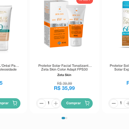
10%
OFF
L'Oréal Paris
Protetor Solar Facial Tonalizante
Protetor Sol
ioleosidade
Zeta Skin Color Adapt FPS30
Solar Exp
ra 40g
60ml
FPS6
Zeta Skin
5
R$
39
,
99
R$
35
,
99
mprar
Comprar