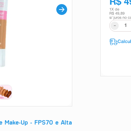
R$ 4
1
X de
R$ 49,89
s/ juros no c
-
ise Make-Up - FPS70 e Alta