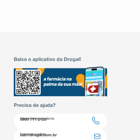
Baixe o aplicativo da Drogal!
Precisa de ajuda?
Atendimento ao cliente
0800 771 2120
Entre em contato
sac@drogal.com.br