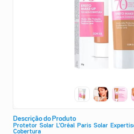
9
º
esmalte
10
º
absorvente
Descrição do Produto
Protetor Solar L'Oréal Paris Solar Expert
Cobertura