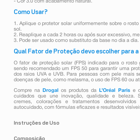
- Cor 3.0 com acabamento natural.
Como Usar?
1. Aplique o protetor solar uniformemente sobre o rost
sol.
2. Reaplique a cada 2 horas ou após suor excessivo, m
3. Pode ser usado como substituto da base no dia a dia.
Qual Fator de Proteção devo escolher para a
O fator de proteção solar (FPS) indicado para o rosto
sendo recomendado um FPS 50 para garantir uma prot
dos raios UVA e UVB. Para pessoas com pele mais s
doenças de pele, como melasma, o uso de FPS 60 ou at
Compre na
Drogal
os produtos da
L’Oréal Paris
e 
cuidados que une inovação, qualidade e beleza. 
cremes, colorações e tratamentos desenvolvidos
autocuidado, com fórmulas eficazes e resultados visívei
Instruções de Uso
1. Aplique o protetor solar uniformemente sobre o rost
Composição
sol.