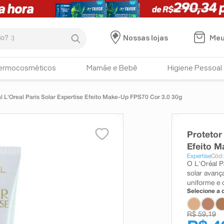
:)
Meu
Nossas lojas
ermocosméticos
Mamãe e Bebê
Higiene Pessoal
al L'Oreal Paris Solar Expertise Efeito Make-Up FPS70 Cor 3.0 30g
Protetor
Efeito M
Expertise
Cód:
O L'Oréal P
solar avanç
uniforme e 
Selecione a c
R$ 59,19