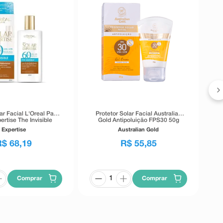
P
S
ar Facial L'Oreal Paris
Protetor Solar Facial Australian
ertise The Invisible
Gold Antipoluição FPS30 50g
0 Cor 5.0 40g
Expertise
Australian Gold
R$
68
,
19
R$
55
,
85
Comprar
Comprar