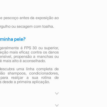
o e pescoço antes da exposição ao
ergulho ou secagem com toalha.
 minha pele?
 geralmente é FPS 30 ou superior,
eção mais eficaz contra os danos
ensível, propensão a manchas ou
é mais alto é aconselhado.
descubra uma linha completa de
São shampoos, condicionadores,
 para realçar a sua rotina de
s desde a primeira aplicação.
o e pescoço antes da exposição ao