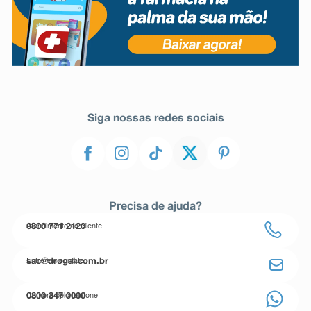
Siga nossas redes sociais
Precisa de ajuda?
Atendimento ao cliente
0800 771 2120
Entre em contato
sac@drogal.com.br
Compre pelo telefone
0800 347 0000