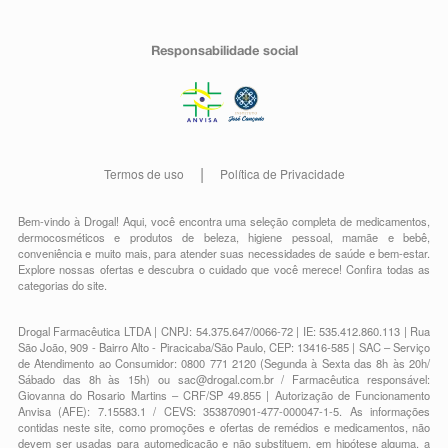
Responsabilidade social
Termos de uso
Política de Privacidade
Bem-vindo à Drogal! Aqui, você encontra uma seleção completa de
medicamentos
,
dermocosméticos e produtos de beleza
,
higiene pessoal
,
mamãe e bebê
,
conveniência
e muito mais, para atender suas necessidades de saúde e bem-estar.
Explore nossas ofertas e descubra o cuidado que você merece!
Confira todas as
categorias do site.
Drogal Farmacêutica LTDA | CNPJ: 54.375.647/0066-72 | IE: 535.412.860.113 | Rua
São João, 909 - Bairro Alto - Piracicaba/São Paulo, CEP: 13416-585 | SAC – Serviço
de Atendimento ao Consumidor: 0800 771 2120 (Segunda à Sexta das 8h às 20h/
Sábado das 8h às 15h) ou
sac@drogal.com.br
/ Farmacêutica responsável:
Giovanna do Rosario Martins – CRF/SP 49.855 | Autorização de Funcionamento
Anvisa (AFE): 7.15583.1 / CEVS: 353870901-477-000047-1-5. As informações
contidas neste site, como promoções e ofertas de remédios e medicamentos, não
devem ser usadas para automedicação e não substituem, em hipótese alguma, a