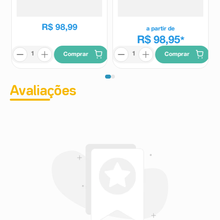
Café 4,5g
FPS60 Cor 4.0 40g
Ollie
Vichy
R$
98
,
99
a partir de
R$ 98,95
*
Comprar
Comprar
Avaliações