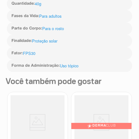
40g
Quantidade
:
Para adultos
Fases da Vida
:
Para o rosto
Parte do Corpo
:
Proteção solar
Finalidade
:
FPS30
Fator
:
Uso tópico
Forma de Administração
:
Você também pode gostar
DERMA
CLUB
Bastão 3 em 1 Ollie Blush,
Protetor Vichy Capital Soleil
Batom e Sombra FPS95 Cor
UV-Clear Antioleosidade