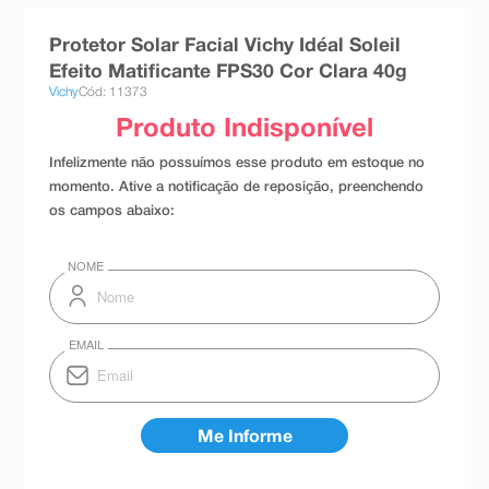
8
º
absorvente
Protetor Solar Facial Vichy Idéal Soleil
9
º
teste gravidez
Efeito Matificante FPS30 Cor Clara 40g
Vichy
Cód: 11373
10
º
esmalte