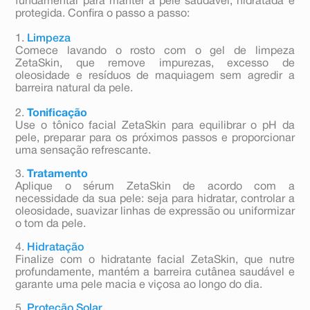
fundamental para manter a pele saudável, hidratada e
protegida. Confira o passo a passo:
1.
Limpeza
Comece lavando o rosto com o gel de limpeza
ZetaSkin, que remove impurezas, excesso de
oleosidade e resíduos de maquiagem sem agredir a
barreira natural da pele.
2.
Tonificação
Use o tônico facial ZetaSkin para equilibrar o pH da
pele, preparar para os próximos passos e proporcionar
uma sensação refrescante.
3.
Tratamento
Aplique o sérum ZetaSkin de acordo com a
necessidade da sua pele: seja para hidratar, controlar a
oleosidade, suavizar linhas de expressão ou uniformizar
o tom da pele.
4.
Hidratação
Finalize com o hidratante facial ZetaSkin, que nutre
profundamente, mantém a barreira cutânea saudável e
garante uma pele macia e viçosa ao longo do dia.
5.
Proteção Solar