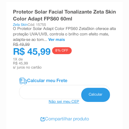
8
º
teste gravidez
Protetor Solar Facial Tonalizante Zeta Skin
9
º
esmalte
Color Adapt FPS60 60ml
Zeta Skin
Cód: 15755
10
º
absorvente
O Protetor Solar Adapt Color FPS60 ZetaSkin oferece alta
proteção UVA/UVB, controla o brilho com efeito mate,
adapta-se ao tom...
Ver mais
R$ 49,99
R$ 45,99
8
% OFF
1
X de
R$ 45,99
s/ juros no cartão
Não sei meu CEP
Compartilhar produto