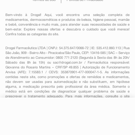
Bem-vindo à Drogal! Aqui, você encontra uma seleção completa de
medicamentos
,
dermocosméticos e produtos de beleza
,
higiene pessoal
,
mamãe
e bebê
,
conveniência
e muito mais, para atender suas necessidades de saúde e
bem-estar. Explore nossas ofertas e descubra o cuidado que você merece!
Confira todas as categorias do site.
Drogal Farmacêutica LTDA | CNPJ: 54.375.647/0066-72 | IE: 535.412.860.113 | Rua
São João, 909 - Bairro Alto - Piracicaba/São Paulo, CEP: 13416-585 | SAC – Serviço
de Atendimento ao Consumidor: 0800 771 2120 (Segunda à Sexta das 8h às 20h/
Sábado das 8h às 15h) ou
sac@drogal.com.br
/ Farmacêutica responsável:
Giovanna do Rosario Martins – CRF/SP 49.855 | Autorização de Funcionamento
Anvisa (AFE): 7.15583.1 / CEVS: 353870901-477-000047-1-5. As informações
contidas neste site, como promoções e ofertas de remédios e medicamentos,
não devem ser usadas para automedicação e não substituem, em hipótese
alguma, a medicação prescrita pelo profissional da área médica. Somente o
médico está em condições de diagnosticar qualquer problema de saúde e
prescrever o tratamento adequado. Para mais informações, consulte o site
Anvisa. As fotos contidas em nosso site são meramente ilustrativas. Promoções e
preços são válidos apenas para compras on-line, caso haja disponibilidade e
R$ 49,99
estão sujeitos a alterações no decorrer do dia. Todos os direitos reservados.
-
+
R$ 45,99
Comprar
Em
1
x
R$ 45,99
Powered by