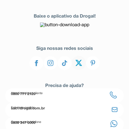
Baixe o aplicativo da Drogal!
Siga nossas redes sociais
Precisa de ajuda?
Atendimento ao cliente
0800 771 2120
Entre em contato
sac@drogal.com.br
Compre pelo telefone
0800 347 0000