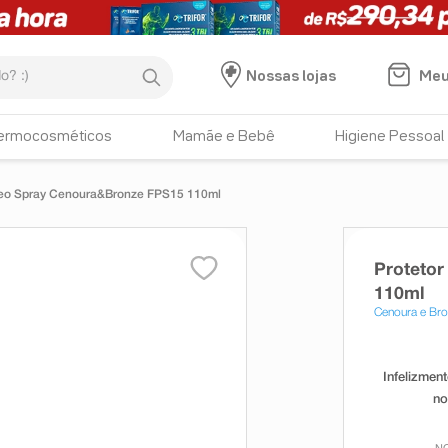
:)
Meu
Nossas lojas
ermocosméticos
Mamãe e Bebê
Higiene Pessoal
Óleo Spray Cenoura&Bronze FPS15 110ml
Protetor
110ml
Cenoura e Br