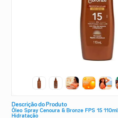
9
º
esmalte
10
º
absorvente
Descrição do Produto
Óleo Spray Cenoura & Bronze FPS 15 110m
Hidratação