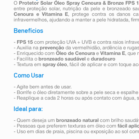
O
Protetor Solar Óleo Spray Cenoura & Bronze FPS 
entre proteção solar, nutrição da pele e bronzeado s
Cenoura e Vitamina E
, protege contra os danos c
infravermelhos, ajudando a manter a pele hidratada, fir
Benefícios
-
FPS 15
com proteção UVA + UVB e contra raios infrave
- Auxilia na
prevenção
da vermelhidão, ardência e ruga
- Enriquecido com
Óleo de Cenoura
e
Vitamina E
, que 
- Facilita o
bronzeado saudável
e
duradouro
- Textura em
spray óleo
, fácil de aplicar e com toque a
Como Usar
- Agite bem antes de usar.
- Borrife o óleo diretamente sobre a pele seca e espalh
- Reaplique a cada 2 horas ou após contato com água, s
Ideal para:
- Quem deseja um
bronzeado natural
com brilho saudá
- Pessoas que preferem texturas em óleo com
fácil apl
- Uso em dias de praia, piscina ou exposição ao sol co