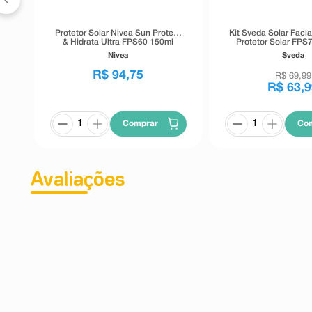
Protetor Solar Nivea Sun Protect
Kit Sveda Solar Facia
& Hidrata Ultra FPS60 150ml
Protetor Solar FPS
Protetor Solar Kids 
Nivea
Sveda
R$
94
,
75
R$
69
,
99
R$
63
,
9
Comprar
Co
Avaliações