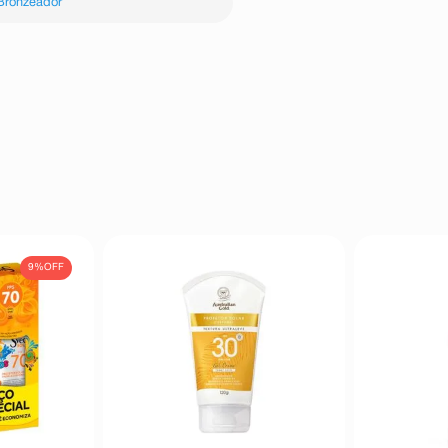
Bronzeador
9%
OFF