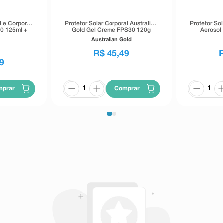
l e Corporal
Protetor Solar Corporal Australian
Protetor So
70 125ml +
Gold Gel Creme FPS30 120g
Aerosol
FPS70 125ml
Hidrat
Australian Gold
R$
45
,
49
9
mprar
Comprar