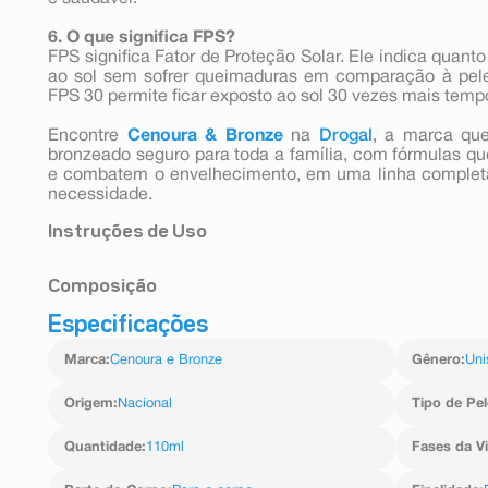
6. O que significa FPS?
FPS significa Fator de Proteção Solar. Ele indica quant
ao sol sem sofrer queimaduras em comparação à pel
FPS 30 permite ficar exposto ao sol 30 vezes mais tem
Encontre
Cenoura & Bronze
na
Drogal
, a marca que
bronzeado seguro para toda a família, com fórmulas q
e combatem o envelhecimento, em uma linha complet
necessidade.
Instruções de Uso
Modo de Usar: Aplique abundantemente 15 minutos an
Composição
que necessário. Reaplicar sempre, após sudorese inte
com toalha e durante a exposição ao sol. Se a quanti
Especificações
nível de proteção será significativamente reduzido.
EVITE CONTATO COM TECIDOS, POIS PODERÁ MANC
Marca
:
Cenoura e Bronze
Gênero
:
Uni
Origem
:
Nacional
Tipo de Pel
Quantidade
:
110ml
Fases da V