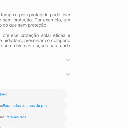
o tempo a pele protegida pode ficar
e sem proteção. Por exemplo, um
po do que sem proteção.
 oferece proteção solar eficaz e
ue hidratam, preservam o colágeno
a com diversas opções para cada
tes da exposição ao sol e sempre
nsa, nadar ou banhar-se, secar-se
dade aplicada não for adequada, o
HÁ-LOS.
ssex
e
:
Para todos os tipos de pele
ida
:
Para adultos