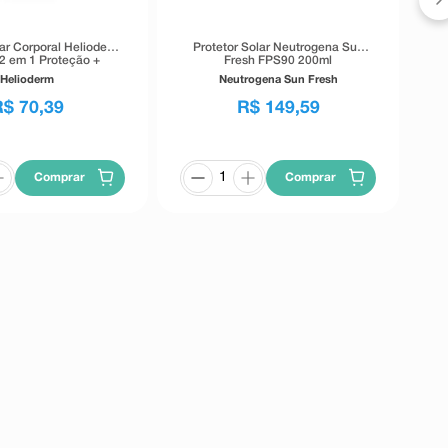
lar Corporal Helioderm
Protetor Solar Neutrogena Sun
 2 em 1 Proteção +
Fresh FPS90 200ml
ação FPS50 200ml
Helioderm
Neutrogena Sun Fresh
R$
70
,
39
R$
149
,
59
Comprar
Comprar