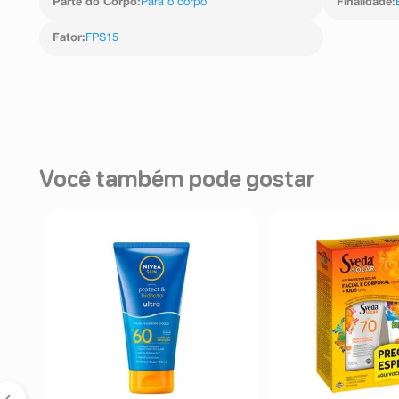
Parte do Corpo
:
Para o corpo
Finalidade
:
Fator
:
FPS15
Você também pode gostar
30