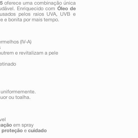
15
oferece uma combinação única
audável. Enriquecido com
Óleo de
ausados pelos raios UVA, UVB e
me e bonita por mais tempo.
rmelhos (IV-A)
s
nutrem e revitalizam a pele
cetinado
e uniformemente.
uor ou toalha.
vel
icação
em spray
m
proteção
e
cuidado