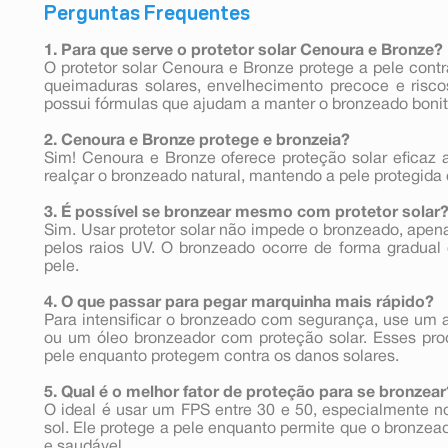
Perguntas Frequentes
1. Para que serve o protetor solar Cenoura e Bronze?
O protetor solar Cenoura e Bronze protege a pele cont
queimaduras solares, envelhecimento precoce e risco
possui fórmulas que ajudam a manter o bronzeado bonit
2. Cenoura e Bronze protege e bronzeia?
Sim! Cenoura e Bronze oferece proteção solar efica
realçar o bronzeado natural, mantendo a pele protegida
3. É possível se bronzear mesmo com protetor solar
Sim. Usar protetor solar não impede o bronzeado, apena
pelos raios UV. O bronzeado ocorre de forma gradual
pele.
4. O que passar para pegar marquinha mais rápido?
Para intensificar o bronzeado com segurança, use um
ou um óleo bronzeador com proteção solar. Esses pr
pele enquanto protegem contra os danos solares.
5. Qual é o melhor fator de proteção para se bronzear
O ideal é usar um FPS entre 30 e 50, especialmente n
sol. Ele protege a pele enquanto permite que o bronzea
e saudável.