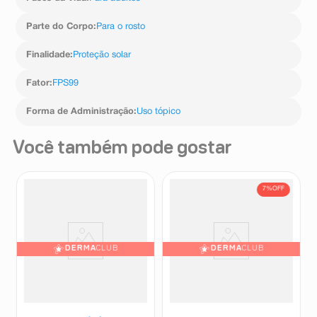
Parte do Corpo
:
Para o rosto
Finalidade
:
Proteção solar
Fator
:
FPS99
Forma de Administração
:
Uso tópico
Você também pode gostar
7%
OFF
DERMA
CLUB
DERMA
CLUB
Protetor Solar Infantil La
Protetor Solar Corporal Vichy
Roche-Posay Anthelios
Capital Soleil Água Solar
UVMune 400 Dermo-Pediatrics
Protetora Iluminadora FPS50
La Roche-Posay
Vichy
FPS60 200ml
200ml
R$
143
,
29