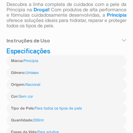
Descubra a linha completa de cuidados com a pele da
Principia na
Drogal
! Com produtos de alta performance
e fórmulas cuidadosamente desenvolvidas, a
Principia
oferece soluções ideais para hidratar, reparar e proteger
todos os tipos de pele.
Instruções de Uso
Especificações
1. - Use diariamente antes da exposição ao sol
2. - Aplique abundantemente sobre a pele seca
Marca
:
Principia
3. - Reaplique sempre após sudorese intensa, nadar ou
banhar-se, secar-se com toalha e durante a exposição
ao sol.
Gênero
:
Unissex
Origem
:
Nacional
Cor
:
Sem cor
Tipo de Pele
:
Para todos os tipos de pele
Quantidade
:
200ml
Fases da Vida
:
Para adultos