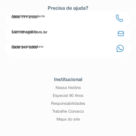
Precisa de ajuda?
Atendimento ao cliente
0800 771 2120
Entre em contato
sac@drogal.com.br
Compre pelo telefone
0800 347 0000
Institucional
Nossa história
Especial 90 Anos
Responsabilidades
Trabalhe Conosco
Mapa do site