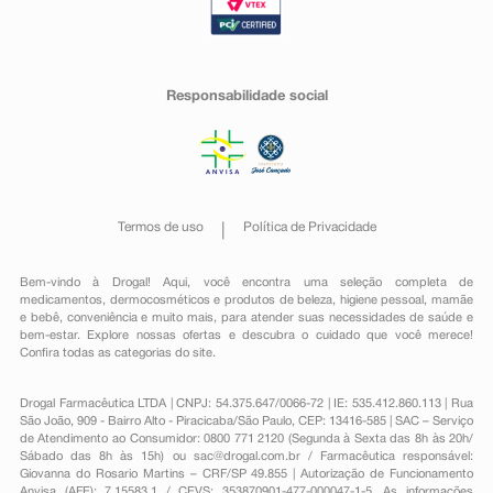
Responsabilidade social
Termos de uso
Política de Privacidade
Bem-vindo à Drogal! Aqui, você encontra uma seleção completa de
medicamentos
,
dermocosméticos e produtos de beleza
,
higiene pessoal
,
mamãe
e bebê
,
conveniência
e muito mais, para atender suas necessidades de saúde e
bem-estar. Explore nossas ofertas e descubra o cuidado que você merece!
Confira todas as categorias do site.
Drogal Farmacêutica LTDA | CNPJ: 54.375.647/0066-72 | IE: 535.412.860.113 | Rua
São João, 909 - Bairro Alto - Piracicaba/São Paulo, CEP: 13416-585 | SAC – Serviço
de Atendimento ao Consumidor: 0800 771 2120 (Segunda à Sexta das 8h às 20h/
Sábado das 8h às 15h) ou
sac@drogal.com.br
/ Farmacêutica responsável:
Giovanna do Rosario Martins – CRF/SP 49.855 | Autorização de Funcionamento
Anvisa (AFE): 7.15583.1 / CEVS: 353870901-477-000047-1-5. As informações