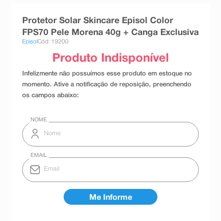
8
º
absorvente
Protetor Solar Skincare Episol Color
9
º
teste gravidez
FPS70 Pele Morena 40g + Canga Exclusiva
Episol
Cód: 19200
10
º
esmalte