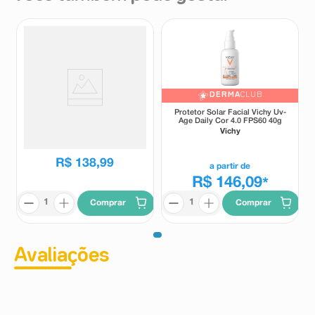
DERMA
CLUB
Glow Hidratante Facial Ollie
Protetor Solar Facial Vichy Uv-
FPS50 Cor Bronze 30ml
Age Daily Cor 4.0 FPS60 40g
Ollie
Vichy
R$
138
,
99
a partir de
R$ 146,09
*
Comprar
Comprar
Avaliações