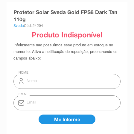
8
º
teste gravidez
Protetor Solar Sveda Gold FPS8 Dark Tan
9
º
esmalte
110g
Sveda
Cód: 24204
10
º
absorvente