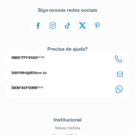
Siga nossas redes sociais
Precisa de ajuda?
Atendimento ao cliente
0800 771 2120
Entre em contato
sac@drogal.com.br
Compre pelo telefone
0800 347 0000
Institucional
Nossa história