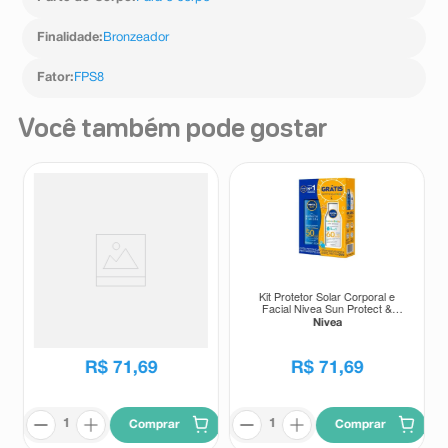
Finalidade
:
Bronzeador
Fator
:
FPS8
Você também pode gostar
Kit Protetor Solar Nivea Sun
Kit Protetor Solar Corporal e
Protect & Hidrata FPS50 200ml +
Facial Nivea Sun Protect &
Protetor Solar Nivea Sun Protect
Hidrata FPS50 200ml + Protetor
Nivea
Nivea
& Hidrata FPS50 100ml
Solar Corporal Nivea Sun Babies
& Kids 5 em 1 FPS60 100ml
R$
71
,
69
R$
71
,
69
Comprar
Comprar