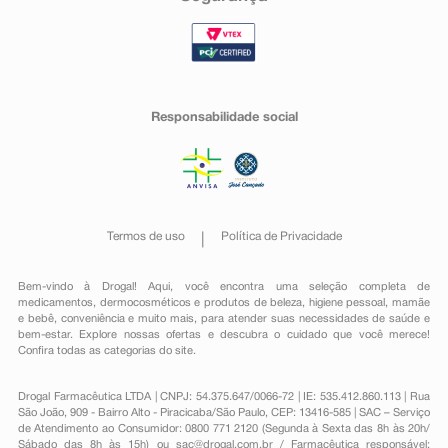
Responsabilidade social
Termos de uso
Política de Privacidade
Bem-vindo à Drogal! Aqui, você encontra uma seleção completa de
medicamentos
,
dermocosméticos e produtos de beleza
,
higiene pessoal
,
mamãe
e bebê
,
conveniência
e muito mais, para atender suas necessidades de saúde e
bem-estar. Explore nossas ofertas e descubra o cuidado que você merece!
Confira todas as categorias do site.
Drogal Farmacêutica LTDA | CNPJ: 54.375.647/0066-72 | IE: 535.412.860.113 | Rua
São João, 909 - Bairro Alto - Piracicaba/São Paulo, CEP: 13416-585 | SAC – Serviço
de Atendimento ao Consumidor: 0800 771 2120 (Segunda à Sexta das 8h às 20h/
Sábado das 8h às 15h) ou
sac@drogal.com.br
/ Farmacêutica responsável: