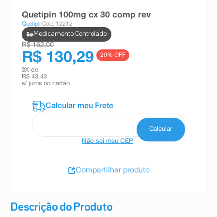
8
º
teste gravidez
Quetipin 100mg cx 30 comp rev
Quetipin
Cód: 12212
9
º
esmalte
Medicamento Controlado
10
º
absorvente
R$ 162,00
R$ 130,29
20
% OFF
3
X de
R$ 43,43
s/ juros no cartão
Não sei meu CEP
Compartilhar produto
Descrição do Produto