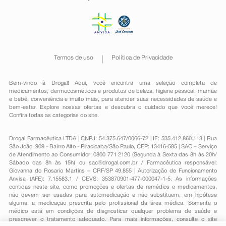
Termos de uso
Política de Privacidade
Bem-vindo à Drogal! Aqui, você encontra uma seleção completa de
medicamentos
,
dermocosméticos e produtos de beleza
,
higiene pessoal
,
mamãe
e bebê
,
conveniência
e muito mais, para atender suas necessidades de saúde e
bem-estar. Explore nossas ofertas e descubra o cuidado que você merece!
Confira todas as categorias do site.
Drogal Farmacêutica LTDA | CNPJ: 54.375.647/0066-72 | IE: 535.412.860.113 | Rua
São João, 909 - Bairro Alto - Piracicaba/São Paulo, CEP: 13416-585 | SAC – Serviço
de Atendimento ao Consumidor: 0800 771 2120 (Segunda à Sexta das 8h às 20h/
Sábado das 8h às 15h) ou
sac@drogal.com.br
/ Farmacêutica responsável:
Giovanna do Rosario Martins – CRF/SP 49.855 | Autorização de Funcionamento
Anvisa (AFE): 7.15583.1 / CEVS: 353870901-477-000047-1-5. As informações
contidas neste site, como promoções e ofertas de remédios e medicamentos,
não devem ser usadas para automedicação e não substituem, em hipótese
alguma, a medicação prescrita pelo profissional da área médica. Somente o
médico está em condições de diagnosticar qualquer problema de saúde e
prescrever o tratamento adequado. Para mais informações, consulte o site