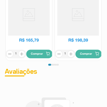
Exímia Fortalize Kera D 30
Suplemento Alimentar
comprimidos
Pantogar Neo 90 Cápsulas
Eximia
Pantogar
R$
165
,
79
R$
198
,
39
Comprar
Comprar
Avaliações