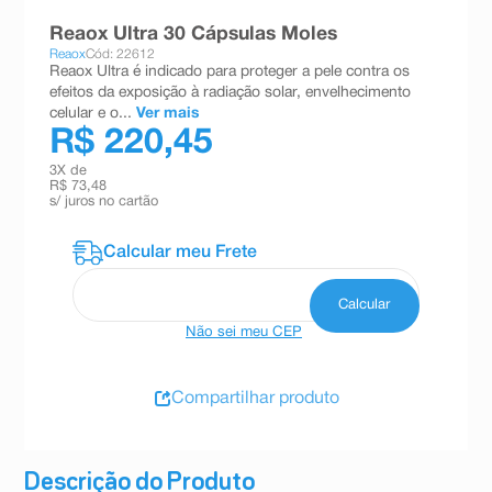
8
º
teste gravidez
Reaox Ultra 30 Cápsulas Moles
Reaox
Cód: 22612
9
º
esmalte
Reaox Ultra é indicado para proteger a pele contra os
efeitos da exposição à radiação solar, envelhecimento
10
º
absorvente
celular e o...
Ver mais
R$ 220,45
3
X de
R$ 73,48
s/ juros no cartão
Não sei meu CEP
Compartilhar produto
Descrição do Produto