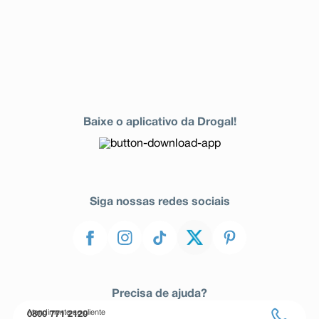
Baixe o aplicativo da Drogal!
Siga nossas redes sociais
Precisa de ajuda?
Atendimento ao cliente
0800 771 2120