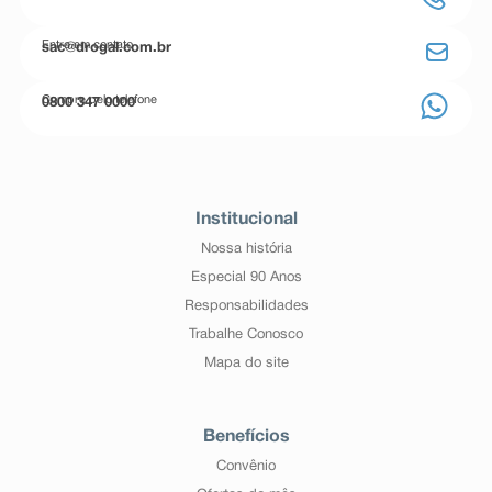
Entre em contato
sac@drogal.com.br
Compre pelo telefone
0800 347 0000
Institucional
Nossa história
Especial 90 Anos
Responsabilidades
Trabalhe Conosco
Mapa do site
Benefícios
Convênio