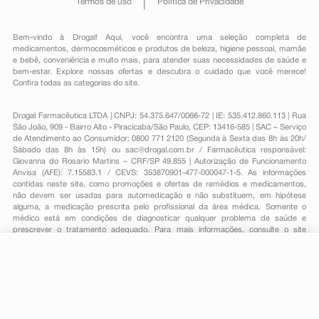
Termos de uso
Política de Privacidade
Bem-vindo à Drogal! Aqui, você encontra uma seleção completa de
medicamentos
,
dermocosméticos e produtos de beleza
,
higiene pessoal
,
mamãe
e bebê
,
conveniência
e muito mais, para atender suas necessidades de saúde e
bem-estar. Explore nossas ofertas e descubra o cuidado que você merece!
Confira todas as categorias do site.
Drogal Farmacêutica LTDA | CNPJ: 54.375.647/0066-72 | IE: 535.412.860.113 | Rua
São João, 909 - Bairro Alto - Piracicaba/São Paulo, CEP: 13416-585 | SAC – Serviço
de Atendimento ao Consumidor: 0800 771 2120 (Segunda à Sexta das 8h às 20h/
Sábado das 8h às 15h) ou
sac@drogal.com.br
/ Farmacêutica responsável:
Giovanna do Rosario Martins – CRF/SP 49.855 | Autorização de Funcionamento
Anvisa (AFE): 7.15583.1 / CEVS: 353870901-477-000047-1-5. As informações
contidas neste site, como promoções e ofertas de remédios e medicamentos,
não devem ser usadas para automedicação e não substituem, em hipótese
alguma, a medicação prescrita pelo profissional da área médica. Somente o
médico está em condições de diagnosticar qualquer problema de saúde e
prescrever o tratamento adequado. Para mais informações, consulte o site
Anvisa. As fotos contidas em nosso site são meramente ilustrativas. Promoções e
preços são válidos apenas para compras on-line, caso haja disponibilidade e
estão sujeitos a alterações no decorrer do dia. Todos os direitos reservados.
-
+
Comprar
Powered by