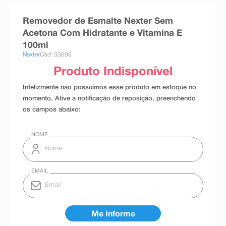
8
º
absorvente
Removedor de Esmalte Nexter Sem
9
º
teste gravidez
Acetona Com Hidratante e Vitamina E
100ml
10
º
esmalte
Nexter
Cód: 33695