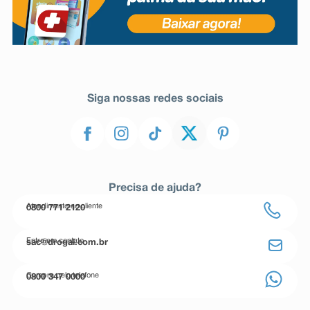
Siga nossas redes sociais
Precisa de ajuda?
Atendimento ao cliente
0800 771 2120
Entre em contato
sac@drogal.com.br
Compre pelo telefone
0800 347 0000