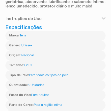
geriátrica
,
absorvente
,
lubrificante
e
sabonete íntimo
,
lenço umedecido
,
protetor diário
e muito mais!
Instruções de Uso
Especificações
Vista como uma roupa íntima comum, subindo pela
cintura até ajustar bem ao corpo. Para remover, basta
Marca
:
Tena
rasgar delicadamente as laterais e descartar no lixo.
Não reutilizar.
Gênero
:
Unissex
Origem
:
Nacional
Tamanho
:
G/EG
Tipo de Pele
:
Para todos os tipos de pele
Quantidade
:
8 Unidades
Fases da Vida
:
Para adultos
Parte do Corpo
:
Para a região Intima