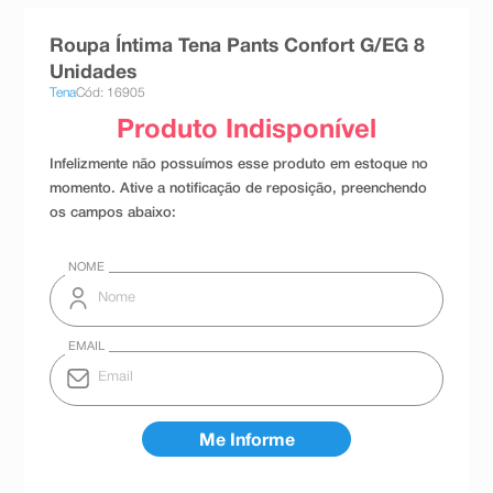
8
º
teste gravidez
Roupa Íntima Tena Pants Confort G/EG 8
9
º
esmalte
Unidades
Tena
Cód: 16905
10
º
absorvente