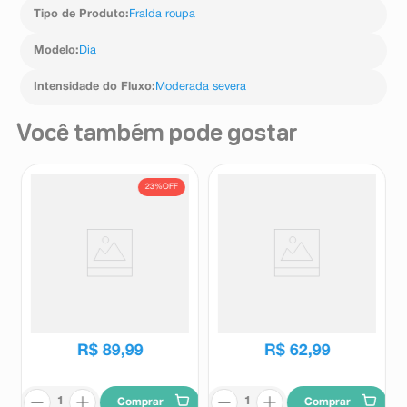
Tipo de Produto
:
Fralda roupa
Modelo
:
Dia
Intensidade do Fluxo
:
Moderada severa
Você também pode gostar
23%
OFF
Roupa Íntima Descartável
Roupa Íntima Descartável
Bigfral Moviment Unissex
Qualifral Pants Noturna G/XG
G/XG 32 Unidades
16 Unidades
Bigfral
Qualifral
R$
116
,
19
R$
89
,
99
R$
62
,
99
Comprar
Comprar