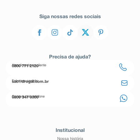
Siga nossas redes sociais
Precisa de ajuda?
Atendimento ao cliente
0800 771 2120
Entre em contato
sac@drogal.com.br
Compre pelo telefone
0800 347 0000
Institucional
Nossa história