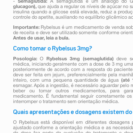
-
Semaglutida:
A semaglutida é um análogo do 
glucagon),
que ajuda a regular os níveis de açúcar no s
insulina quando a glicose está elevada, reduz a produç
controle do apetite, auxiliando no equilíbrio glicêmico a
Importante:
Rybelsus é um medicamento de venda sob
de receita e deve ser utilizado somente conforme orien
Antes de usar, leia a bula.
Como tomar o Rybelsus 3mg?
Posologia:
O
Rybelsus 3mg (semaglutida)
deve se
médica, iniciando geralmente com a dose de 3 mg uma 
posteriormente de acordo com a resposta do paciente.
deve ser feita em jejum, preferencialmente pela manh
inteiro, com uma pequena quantidade de água
(até 
esmagar. Após a ingestão, é necessário aguardar pelo
beber ou tomar outros medicamentos, para gar
medicamento. É fundamental seguir corretamente os 
interromper o tratamento sem orientação médica.
Quais apresentações e dosagens existem do
O Rybelsus está disponível em diferentes dosagens 
ajustado conforme a orientação médica e as necessid