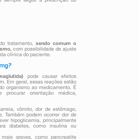
e sempre seguir a prescrição do
 do tratamento,
sendo comum o
ismo,
com possibilidade de ajuste
a clínica do paciente.
3mg?
aglutida)
pode causar efeitos
m. Em geral, essas reações estão
o do organismo ao medicamento. É
e procurar orientação médica,
diarreia, vômito, dor de estômago,
ite. Também podem ocorrer dor de
ver hipoglicemia, principalmente
ra diabetes, como insulina ou
mais graves, como pancreatite