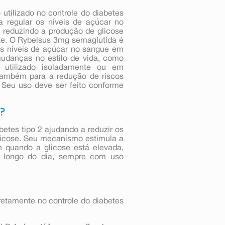
tilizado no controle do diabetes
 regular os níveis de açúcar no
e reduzindo a produção de glicose
tite. O Rybelsus 3mg semaglutida é
os níveis de açúcar no sangue em
mudanças no estilo de vida, como
r utilizado isoladamente ou em
 também para a redução de riscos
 Seu uso deve ser feito conforme
o?
abetes tipo 2 ajudando a reduzir os
licose. Seu mecanismo estimula a
n quando a glicose está elevada,
ao longo do dia, sempre com uso
retamente no controle do diabetes