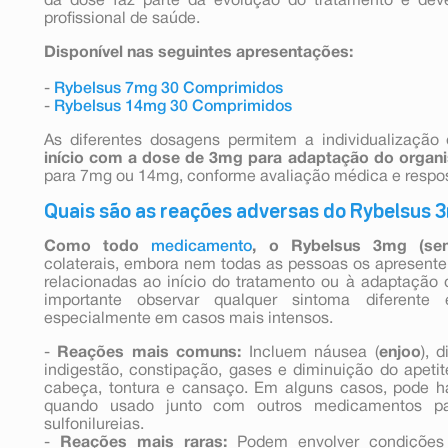
da dose faz parte da evolução do tratamento e dev
profissional de saúde.
Disponível nas seguintes apresentações:
-
Rybelsus 7mg 30 Comprimidos
-
Rybelsus 14mg 30 Comprimidos
As diferentes dosagens permitem a individualização
início com a dose de 3mg para adaptação do organ
para 7mg ou 14mg, conforme avaliação médica e respost
Quais são as reações adversas do Rybelsus 
Como todo
medicamento
, o Rybelsus 3mg (sem
colaterais, embora nem todas as pessoas os apresente
relacionadas ao início do tratamento ou à adaptaçã
importante observar qualquer sintoma diferente 
especialmente em casos mais intensos.
-
Reações mais comuns:
Incluem náusea (
enjoo
), 
indigestão, constipação, gases e diminuição do apet
cabeça, tontura e cansaço. Em alguns casos, pode ha
quando usado junto com outros medicamentos pa
sulfonilureias.
-
Reações mais raras:
Podem envolver condições 