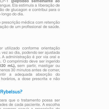
GLP-1
(peptídeo semelhante ao
angue. Ela estimula a liberação de
ão de glucagon e contribui para o
o longo do dia.
 prescrição médica com retenção
tação de um profissional de saúde.
r utilizado conforme orientação
vez ao dia, podendo ser ajustada
 A administração é por via oral e
ã. O comprimido deve ser ingerido
120 mL),
sem partir, mastigar ou
 menos 30 minutos antes de comer,
antir a adequada absorção do
horários, a dose prescrita e não
 Rybelsus?
para que o tratamento possa ser
ades de cada paciente. A escolha