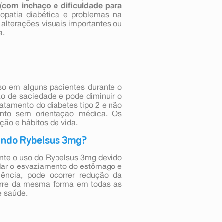
(
com inchaço e dificuldade para
nopatia diabética e problemas na
r alterações visuais importantes ou
a.
so em alguns pacientes durante o
o de saciedade e pode diminuir o
ratamento do diabetes tipo 2 e não
ento sem orientação médica. Os
ão e hábitos de vida.
ando Rybelsus 3mg?
nte o uso do Rybelsus 3mg devido
dar o esvaziamento do estômago e
ncia, pode ocorrer redução da
corre da mesma forma em todas as
e saúde.