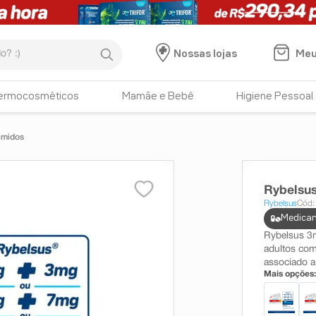
:)
Meu
Nossas lojas
ermocosméticos
Mamãe e Bebê
Higiene Pessoal
imidos
Rybelsu
Rybelsus
Cód:
Medicam
Rybelsus 3
adultos com
associado a
Mais opções: