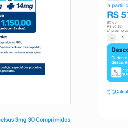
a partir 
R$ 5
6
X de
R$ 95,83
s/ juros no c
-
Desco
Cadastre
descont
Pro
NOR
belsus 3mg 30 Comprimidos