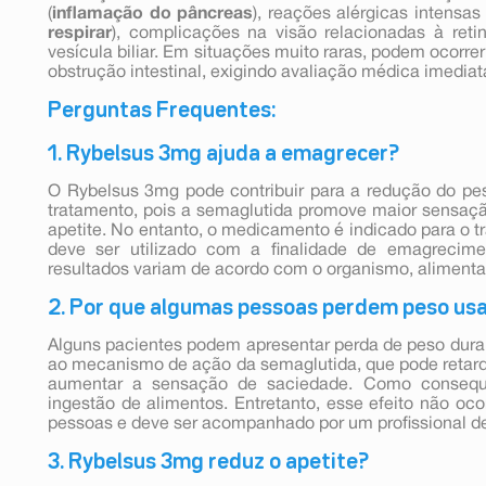
(
inflamação do pâncreas
), reações alérgicas intensas 
respirar
), complicações na visão relacionadas à reti
vesícula biliar. Em situações muito raras, podem ocorre
obstrução intestinal, exigindo avaliação médica imediat
Perguntas Frequentes:
1. Rybelsus 3mg ajuda a emagrecer?
O Rybelsus 3mg pode contribuir para a redução do pe
tratamento, pois a semaglutida promove maior sensaçã
apetite. No entanto, o medicamento é indicado para o t
deve ser utilizado com a finalidade de emagrecim
resultados variam de acordo com o organismo, alimentaç
2. Por que algumas pessoas perdem peso us
Alguns pacientes podem apresentar perda de peso dura
ao mecanismo de ação da semaglutida, que pode retar
aumentar a sensação de saciedade. Como consequê
ingestão de alimentos. Entretanto, esse efeito não o
pessoas e deve ser acompanhado por um profissional d
3. Rybelsus 3mg reduz o apetite?