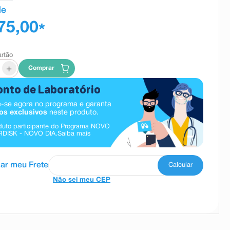
de
75,00
*
artão
+
Comprar
nto de Laboratório
-se agora no programa e garanta
os exclusivos
neste produto.
duto participante do Programa NOVO
DISK - NOVO DIA.
Saiba mais
Não sei meu CEP