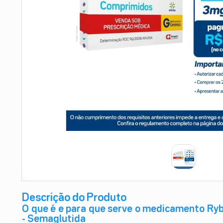
9
º
esmalte
10
º
absorvente
Descrição do Produto
O que é e para que serve o medicamento Ry
- Semaglutida