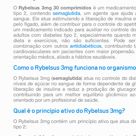
O
Rybelsus 3mg 30 comprimidos
é um medicamento u
tipo 2, contendo
semaglutida
, um agente que ajuda a
sangue. Ele atua estimulando a liberação de insulina 
pelo fígado, além de contribuir para o controle do ape
um medicamento indicado para auxiliar no controle d
adultos com diabetes tipo 2, especialmente quando 
dieta e exercícios, não são suficientes. Pode se
combinação com outros
antidiabéticos
, contribuindo
cardiovasculares em pacientes com maior propensão.
orientação médica, aliado a hábitos saudáveis.
Como o Rybelsus 3mg funciona no organism
O Rybelsus 3mg (
semaglutida
) atua no controle do di
níveis de açúcar no sangue de forma dependente da g
liberação de insulina e reduz a produção de glucago
contribuindo para um melhor equilíbrio glicêmico 
orientado por um profissional de saúde.
Qual é o princípio ativo do Rybelsus 3mg?
O Rybelsus 3mg contém um princípio ativo que atua di
tipo 2: