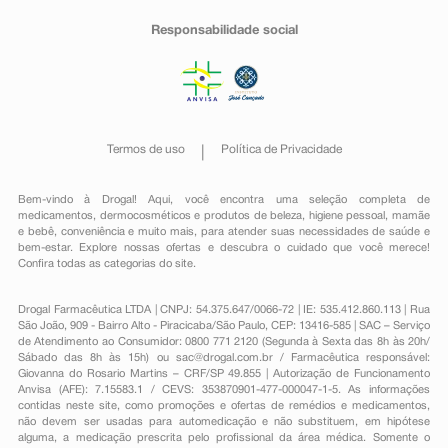
Responsabilidade social
Termos de uso
Política de Privacidade
Bem-vindo à Drogal! Aqui, você encontra uma seleção completa de
medicamentos
,
dermocosméticos e produtos de beleza
,
higiene pessoal
,
mamãe
e bebê
,
conveniência
e muito mais, para atender suas necessidades de saúde e
bem-estar. Explore nossas ofertas e descubra o cuidado que você merece!
Confira todas as categorias do site.
Drogal Farmacêutica LTDA | CNPJ: 54.375.647/0066-72 | IE: 535.412.860.113 | Rua
São João, 909 - Bairro Alto - Piracicaba/São Paulo, CEP: 13416-585 | SAC – Serviço
de Atendimento ao Consumidor: 0800 771 2120 (Segunda à Sexta das 8h às 20h/
Sábado das 8h às 15h) ou
sac@drogal.com.br
/ Farmacêutica responsável:
Giovanna do Rosario Martins – CRF/SP 49.855 | Autorização de Funcionamento
Anvisa (AFE): 7.15583.1 / CEVS: 353870901-477-000047-1-5. As informações
contidas neste site, como promoções e ofertas de remédios e medicamentos,
não devem ser usadas para automedicação e não substituem, em hipótese
alguma, a medicação prescrita pelo profissional da área médica. Somente o