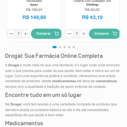
Revestidos
Otolimp com Gotejador 2ml
Iccor
Otolimp
R$
183
,
97
R$
50
,
00
R$
148
,
89
R$
43
,
19
Comprar
Comprar
Drogal: Sua Farmácia Online Completa
A
é muito mais do que uma farmácia: é o lugar onde você encontra
Drogal
tudo o que precisa para cuidar da sua saúde, bem-estar e rotina em um só
lugar. Com uma experiência prática e confiável, oferecemos uma ampla
variedade de produtos, desde
até itens de
,
medicamentos
conveniência
sempre com a qualidade e tradição de quem entende de cuidado.
Encontre tudo em um só lugar
Na
, você tem acesso a uma variedade completa de produtos que
Drogal
atendem desde os cuidados básicos do dia a dia até necessidades
específicas da sua saúde e bem-estar:
Medicamentos