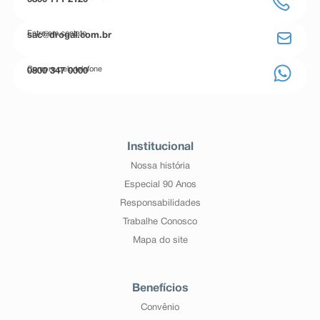
0800 771 2120
Entre em contato
sac@drogal.com.br
Compre pelo telefone
0800 347 0000
Institucional
Nossa história
Especial 90 Anos
Responsabilidades
Trabalhe Conosco
Mapa do site
Benefícios
Convênio