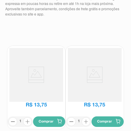
expressa em poucas horas ou retire em até 1h na loja mais próxima.
8
º
teste gravidez
Aproveite também parcelamento, condições de frete grátis e promoções
exclusivas no site e app.
9
º
esmalte
10
º
absorvente
Sabonete em Barra Perfumado
Sabonete em Barra Perfumado
Giorno Bagno Oliva e Alecrim
Giorno Bagno Rosas da Bulgaria
100g
100g
Giorno Bagno
Giorno Bagno
R$
13
,
75
R$
13
,
75
Comprar
Comprar