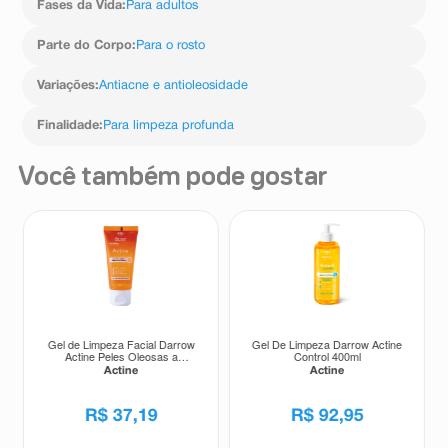
Fases da Vida
:
Para adultos
Parte do Corpo
:
Para o rosto
Variações
:
Antiacne e antioleosidade
Finalidade
:
Para limpeza profunda
Você também pode gostar
Gel de Limpeza Facial Darrow
Gel De Limpeza Darrow Actine
Actine Peles Oleosas a
Control 400ml
Acneicas 60g
Actine
Actine
R$
37
,
19
R$
92
,
95