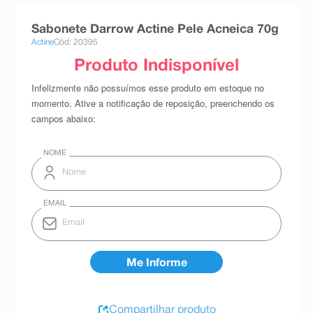
8
º
teste gravidez
Sabonete Darrow Actine Pele Acneica 70g
9
º
esmalte
Actine
Cód: 20395
10
º
absorvente
Compartilhar produto