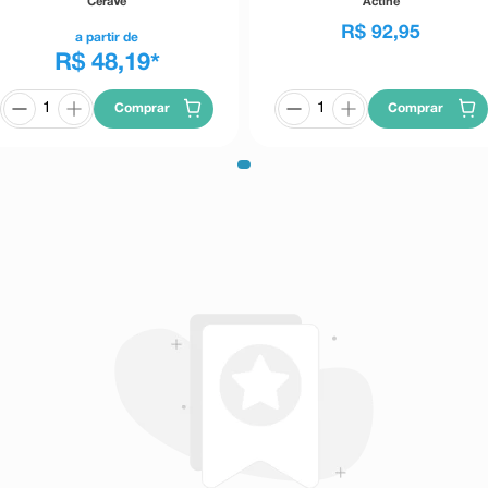
CeraVe
Actine
R$
92
,
95
a partir de
R$ 48,19
*
Comprar
Comprar