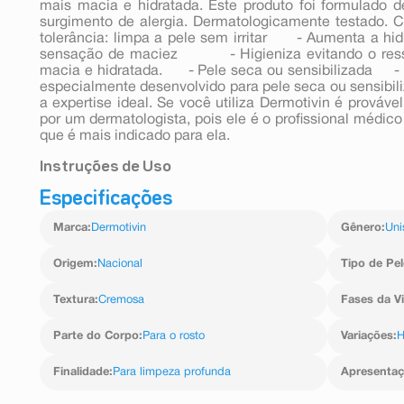
mais macia e hidratada. Este produto foi formulado d
surgimento de alergia. Dermatologicamente testado. C
tolerância: limpa a pele sem irritar - Aumenta a h
sensação de maciez - Higieniza evitando o resse
macia e hidratada. - Pele seca ou sensibilizada - Li
especialmente desenvolvido para pele seca ou sensibili
a expertise ideal. Se você utiliza Dermotivin é prováv
por um dermatologista, pois ele é o profissional médic
que é mais indicado para ela.
Instruções de Uso
Especificações
Aplique sobre o rosto e pescoço umedecidos em suave
por completo. Use duas vezes ao dia ou conforme orien
Marca
:
Dermotivin
Gênero
:
Uni
Origem
:
Nacional
Tipo de Pel
Textura
:
Cremosa
Fases da V
Parte do Corpo
:
Para o rosto
Variações
:
H
Finalidade
:
Para limpeza profunda
Apresenta