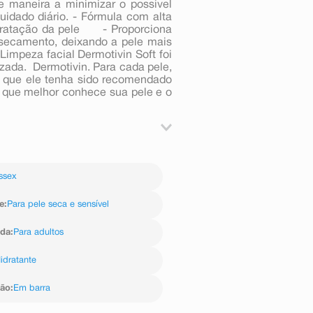
e maneira a minimizar o possível
uidado diário. - Fórmula com alta
idratação da pele - Proporciona
camento, deixando a pele mais
mpeza facial Dermotivin Soft foi
zada. Dermotivin. Para cada pele,
el que ele tenha sido recomendado
o que melhor conhece sua pele e o
s movimentos circulares. Enxágue
tação do seu dermatologista.
ssex
e
:
Para pele seca e sensível
ida
:
Para adultos
idratante
ção
:
Em barra