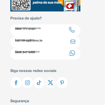
Precisa de ajuda?
Atendimento ao cliente
0800 771 2120
Entre em contato
sac@drogal.com.br
Compre pelo telefone
0800 347 0000
Siga nossas redes sociais
Segurança