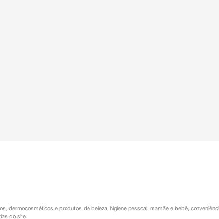
os
,
dermocosméticos e produtos de beleza
,
higiene pessoal
,
mamãe e bebê
,
conveniênc
ias do site.