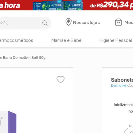
:)
Meu
Nossas lojas
ermocosméticos
Mamãe e Bebê
Higiene Pessoal
 Barra Dermotivin Soft 90g
Sabonete
Dermotivin
Cód