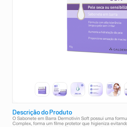
9
º
esmalte
10
º
absorvente
Descrição do Produto
O Sabonete em Barra Dermotivin Soft possui uma formu
Complex, forma um filme protetor que higieniza evitand