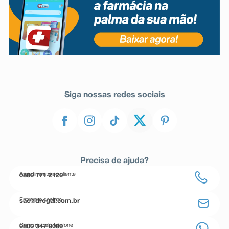
Siga nossas redes sociais
Precisa de ajuda?
Atendimento ao cliente
0800 771 2120
Entre em contato
sac@drogal.com.br
Compre pelo telefone
0800 347 0000