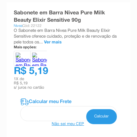
8
º
teste gravidez
Sabonete em Barra Nivea Pure Milk
9
º
absorvente
Beauty Elixir Sensitive 90g
Nivea
Cód: 22122
10
º
shampoo
O Sabonete em Barra Nivea Pure Milk Beauty Elixir
Sensitive oferece cuidado, proteção e de renovação da
pele todos os...
Ver mais
Mais opções:
R$ 5,19
1
X de
R$ 5,19
s/ juros no cartão
Não sei meu CEP