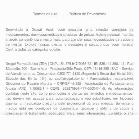
Termos de uso
Política de Privacidade
Bem-vindo à Drogal! Aqui, você encontra uma seleção completa de
medicamentos
,
dermocosméticos e produtos de beleza
,
higiene pessoal
,
mamãe
e bebê
,
conveniência
e muito mais, para atender suas necessidades de saúde e
bem-estar. Explore nossas ofertas e descubra o cuidado que você merece!
Confira todas as categorias do site.
Drogal Farmacêutica LTDA | CNPJ: 54.375.647/0066-72 | IE: 535.412.860.113 | Rua
São João, 909 - Bairro Alto - Piracicaba/São Paulo, CEP: 13416-585 | SAC – Serviço
de Atendimento ao Consumidor: 0800 771 2120 (Segunda à Sexta das 8h às 20h/
Sábado das 8h às 15h) ou
sac@drogal.com.br
/ Farmacêutica responsável:
Giovanna do Rosario Martins – CRF/SP 49.855 | Autorização de Funcionamento
Anvisa (AFE): 7.15583.1 / CEVS: 353870901-477-000047-1-5. As informações
contidas neste site, como promoções e ofertas de remédios e medicamentos,
não devem ser usadas para automedicação e não substituem, em hipótese
alguma, a medicação prescrita pelo profissional da área médica. Somente o
médico está em condições de diagnosticar qualquer problema de saúde e
prescrever o tratamento adequado. Para mais informações, consulte o site
Anvisa. As fotos contidas em nosso site são meramente ilustrativas. Promoções e
preços são válidos apenas para compras on-line, caso haja disponibilidade e
estão sujeitos a alterações no decorrer do dia. Todos os direitos reservados.
R$ 5,19
-
+
Comprar
Em
1
x
R$ 5,19