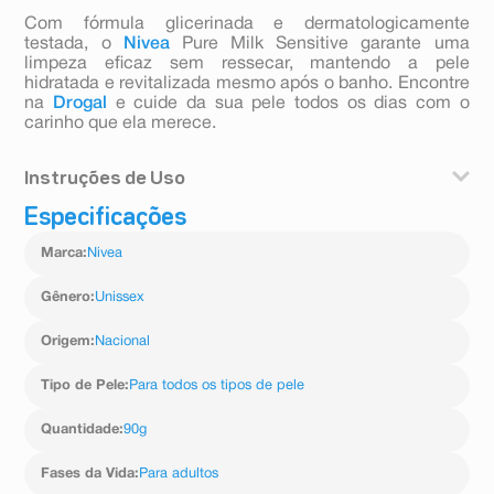
Com fórmula glicerinada e dermatologicamente
testada, o
Nivea
Pure Milk Sensitive garante uma
limpeza eficaz sem ressecar, mantendo a pele
hidratada e revitalizada mesmo após o banho. Encontre
na
Drogal
e cuide da sua pele todos os dias com o
carinho que ela merece.
Instruções de Uso
Especificações
1. Massageie o sabonete sobre a pele molhada até
formar espuma.
Marca
:
Nivea
2. Enxágue em seguida.
Gênero
:
Unissex
Origem
:
Nacional
Tipo de Pele
:
Para todos os tipos de pele
Quantidade
:
90g
Fases da Vida
:
Para adultos