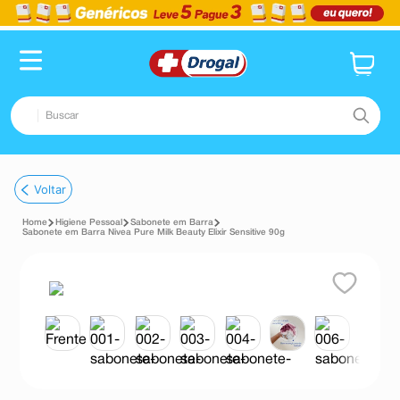
Buscar
TERMOS MAIS BUSCADOS
Voltar
1
º
fralda
Higiene Pessoal
Sabonete em Barra
2
º
dipirona
Sabonete em Barra Nivea Pure Milk Beauty Elixir Sensitive 90g
3
º
lenço umedecido
4
º
tadalafila
5
º
minoxidil
6
º
desodorante
7
º
esmalte