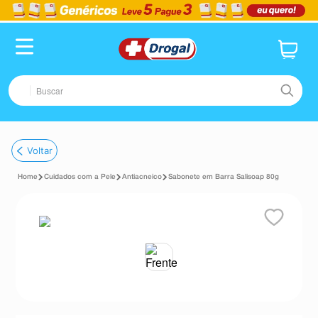
Buscar
TERMOS MAIS BUSCADOS
Voltar
1
º
fralda
Cuidados com a Pele
Antiacneico
Sabonete em Barra Salisoap 80g
2
º
pampers confort sec max
3
º
dipirona
4
º
lenço umedecido
5
º
tadalafila
6
º
desodorante
7
º
minoxidil