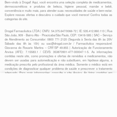
Bem-vindo à Drogal! Aqui, você encontra uma seleção completa de
medicamentos
,
dermocosméticos e produtos de beleza
,
higiene pessoal
,
mamãe e bebê
,
conveniência
e muito mais, para atender suas necessidades de saúde e bem-estar.
Explore nossas ofertas e descubra o cuidado que você merece!
Confira todas as
categorias do site.
Drogal Farmacêutica LTDA | CNPJ: 54.375.647/0066-72 | IE: 535.412.860.113 | Rua
São João, 909 - Bairro Alto - Piracicaba/São Paulo, CEP: 13416-585 | SAC – Serviço
de Atendimento ao Consumidor: 0800 771 2120 (Segunda à Sexta das 8h às 20h/
Sábado das 8h às 15h) ou
sac@drogal.com.br
/ Farmacêutica responsável:
Giovanna do Rosario Martins – CRF/SP 49.855 | Autorização de Funcionamento
Anvisa (AFE): 7.15583.1 / CEVS: 353870901-477-000047-1-5. As informações
contidas neste site, como promoções e ofertas de remédios e medicamentos, não
devem ser usadas para automedicação e não substituem, em hipótese alguma, a
medicação prescrita pelo profissional da área médica. Somente o médico está em
condições de diagnosticar qualquer problema de saúde e prescrever o tratamento
adequado. Para mais informações, consulte o site Anvisa. As fotos contidas em
nosso site são meramente ilustrativas. Promoções e preços são válidos apenas
para compras on-line, caso haja disponibilidade e estão sujeitos a alterações no
decorrer do dia. Todos os direitos reservados.
-
+
Comprar
Powered by