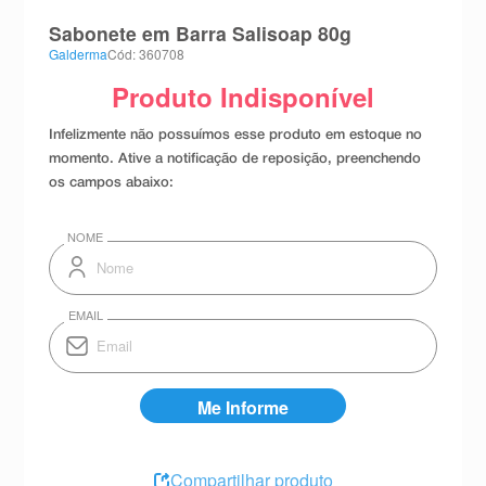
8
º
teste gravidez
Sabonete em Barra Salisoap 80g
Galderma
Cód: 360708
9
º
esmalte
10
º
absorvente
Compartilhar produto