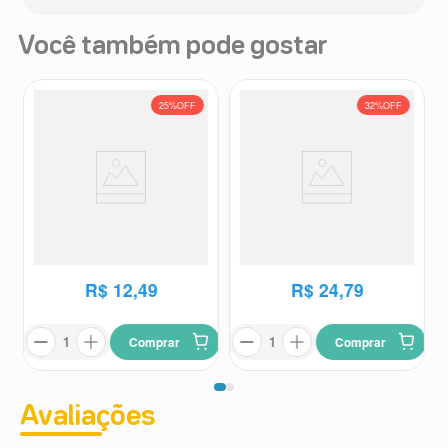
Você também pode gostar
25%
OFF
32%
OFF
Gel Tratamento Antiacne
Lapiseira Secativa Acnase 0,3g
Acnezil 20g
Acnezil
Acnase
R$
16
,
69
R$
36
,
56
R$
12
,
49
R$
24
,
79
Comprar
Comprar
Avaliações