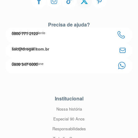
Precisa de ajuda?
Atendimento ao cliente
0800 771 2120
Entre em contato
sac@drogal.com.br
Compre pelo telefone
0800 347 0000
Institucional
Nossa história
Especial 90 Anos
Responsabilidades