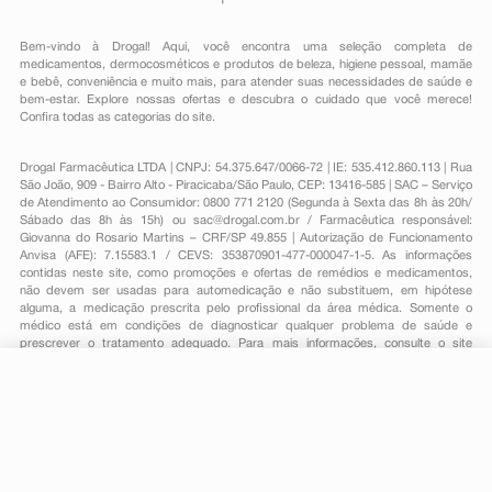
Bem-vindo à Drogal! Aqui, você encontra uma seleção completa de
medicamentos
,
dermocosméticos e produtos de beleza
,
higiene pessoal
,
mamãe
e bebê
,
conveniência
e muito mais, para atender suas necessidades de saúde e
bem-estar. Explore nossas ofertas e descubra o cuidado que você merece!
Confira todas as categorias do site.
Drogal Farmacêutica LTDA | CNPJ: 54.375.647/0066-72 | IE: 535.412.860.113 | Rua
São João, 909 - Bairro Alto - Piracicaba/São Paulo, CEP: 13416-585 | SAC – Serviço
de Atendimento ao Consumidor: 0800 771 2120 (Segunda à Sexta das 8h às 20h/
Sábado das 8h às 15h) ou
sac@drogal.com.br
/ Farmacêutica responsável:
Giovanna do Rosario Martins – CRF/SP 49.855 | Autorização de Funcionamento
Anvisa (AFE): 7.15583.1 / CEVS: 353870901-477-000047-1-5. As informações
contidas neste site, como promoções e ofertas de remédios e medicamentos,
não devem ser usadas para automedicação e não substituem, em hipótese
alguma, a medicação prescrita pelo profissional da área médica. Somente o
médico está em condições de diagnosticar qualquer problema de saúde e
prescrever o tratamento adequado. Para mais informações, consulte o site
Anvisa. As fotos contidas em nosso site são meramente ilustrativas. Promoções e
preços são válidos apenas para compras on-line, caso haja disponibilidade e
estão sujeitos a alterações no decorrer do dia. Todos os direitos reservados.
R$ 8,85
-
+
Comprar
Em
1
x
R$ 8,85
Powered by