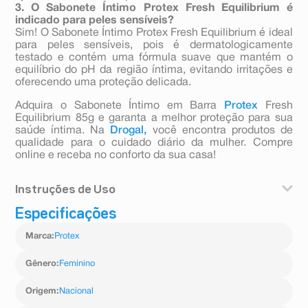
3. O Sabonete Íntimo Protex Fresh Equilibrium é
indicado para peles sensíveis?
Sim! O Sabonete Íntimo Protex Fresh Equilibrium é ideal
para peles sensíveis, pois é dermatologicamente
testado e contém uma fórmula suave que mantém o
equilíbrio do pH da região íntima, evitando irritações e
oferecendo uma proteção delicada.
Adquira o Sabonete Íntimo em Barra
Protex
Fresh
Equilibrium 85g e garanta a melhor proteção para sua
saúde íntima. Na
Drogal,
você encontra produtos de
qualidade para o cuidado diário da mulher. Compre
online e receba no conforto da sua casa!
Instruções de Uso
Especificações
Molhar o corpo ou a região desejada, ensaboar
normalmente e enxaguar.
Marca
:
Protex
Gênero
:
Feminino
Origem
:
Nacional