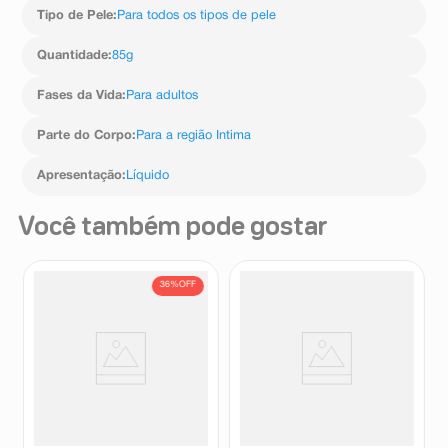
Tipo de Pele
:
Para todos os tipos de pele
Quantidade
:
85g
Fases da Vida
:
Para adultos
Parte do Corpo
:
Para a região Intima
Apresentação
:
Líquido
Você também pode gostar
36%
OFF
Sabonete Líquido Íntimo
Refil Sabonete Líquido Íntimo
Libresse Diário Pure Sensitive
Protex Cuidado Delicate Care
180ml
140ml
Libresse
Protex
R$
28
,
09