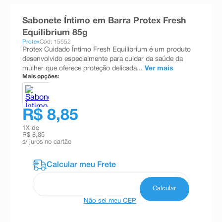
8
º
teste gravidez
Sabonete Íntimo em Barra Protex Fresh
9
º
absorvente
Equilibrium 85g
Protex
Cód: 15552
10
º
shampoo
Protex Cuidado Íntimo Fresh Equilibrium é um produto
desenvolvido especialmente para cuidar da saúde da
mulher que oferece proteção delicada...
Ver mais
Mais opções:
R$ 8,85
1
X de
R$ 8,85
s/ juros no cartão
Não sei meu CEP