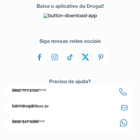
Baixe o aplicativo da Drogal!
Siga nossas redes sociais
Precisa de ajuda?
Atendimento ao cliente
0800 771 2120
Entre em contato
sac@drogal.com.br
Compre pelo telefone
0800 347 0000