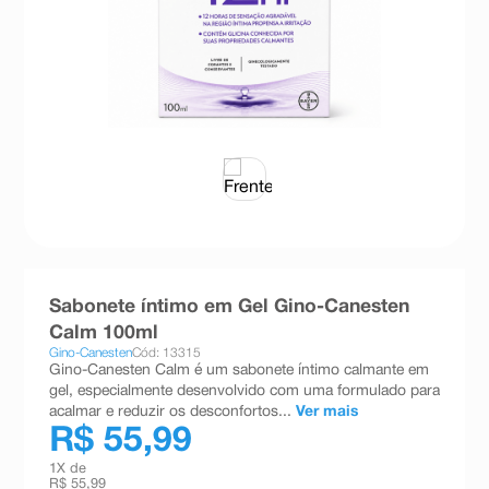
8
º
teste gravidez
9
º
absorvente
10
º
shampoo
Sabonete íntimo em Gel Gino-Canesten
Calm 100ml
Gino-Canesten
Cód: 13315
Gino-Canesten Calm é um sabonete íntimo calmante em
gel, especialmente desenvolvido com uma formulado para
acalmar e reduzir os desconfortos...
Ver mais
R$ 55,99
1
X de
R$ 55,99