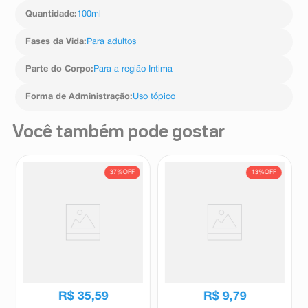
Quantidade
:
100ml
Fases da Vida
:
Para adultos
Parte do Corpo
:
Para a região Intima
Forma de Administração
:
Uso tópico
Você também pode gostar
37%
OFF
13%
OFF
ABC 10mg/ml Solução Spray
Vodol Prevent sem Perfume
30ml
100g
Abc
Vodol
R$
56
,
45
R$
11
,
26
R$
35
,
59
R$
9
,
79