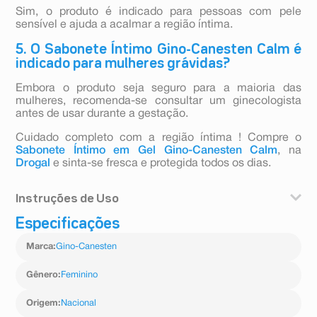
Sim, o produto é indicado para pessoas com pele
sensível e ajuda a acalmar a região íntima.
5. O Sabonete Íntimo Gino-Canesten Calm é
indicado para mulheres grávidas?
Embora o produto seja seguro para a maioria das
mulheres, recomenda-se consultar um ginecologista
antes de usar durante a gestação.
Cuidado completo com a região íntima ! Compre o
Sabonete Íntimo em Gel Gino-Canesten Calm
, na
Drogal
e sinta-se fresca e protegida todos os dias.
Instruções de Uso
Especificações
Aplique uma pequena quantidade do Sabonete Íntimo
Gino-Canesten Calm na região íntima externa, com a
Marca
:
Gino-Canesten
pele úmida. Massageie suavemente e enxágue bem
com água. Use diariamente para uma higiene suave e
eficaz.
Gênero
:
Feminino
Origem
:
Nacional