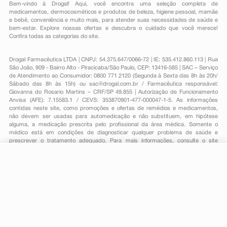
Bem-vindo à Drogal! Aqui, você encontra uma seleção completa de
medicamentos
,
dermocosméticos e produtos de beleza
,
higiene pessoal
,
mamãe
e bebê
,
conveniência
e muito mais, para atender suas necessidades de saúde e
bem-estar. Explore nossas ofertas e descubra o cuidado que você merece!
Confira todas as categorias do site.
Drogal Farmacêutica LTDA | CNPJ: 54.375.647/0066-72 | IE: 535.412.860.113 | Rua
São João, 909 - Bairro Alto - Piracicaba/São Paulo, CEP: 13416-585 | SAC – Serviço
de Atendimento ao Consumidor: 0800 771 2120 (Segunda à Sexta das 8h às 20h/
Sábado das 8h às 15h) ou
sac@drogal.com.br
/ Farmacêutica responsável:
Giovanna do Rosario Martins – CRF/SP 49.855 | Autorização de Funcionamento
Anvisa (AFE): 7.15583.1 / CEVS: 353870901-477-000047-1-5. As informações
contidas neste site, como promoções e ofertas de remédios e medicamentos,
não devem ser usadas para automedicação e não substituem, em hipótese
alguma, a medicação prescrita pelo profissional da área médica. Somente o
médico está em condições de diagnosticar qualquer problema de saúde e
prescrever o tratamento adequado. Para mais informações, consulte o site
Anvisa. As fotos contidas em nosso site são meramente ilustrativas. Promoções e
preços são válidos apenas para compras on-line, caso haja disponibilidade e
estão sujeitos a alterações no decorrer do dia. Todos os direitos reservados.
R$ 55,99
-
+
Comprar
Em
1
x
R$ 55,99
Powered by