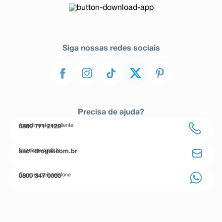
Siga nossas redes sociais
Precisa de ajuda?
Atendimento ao cliente
0800 771 2120
Entre em contato
sac@drogal.com.br
Compre pelo telefone
0800 347 0000