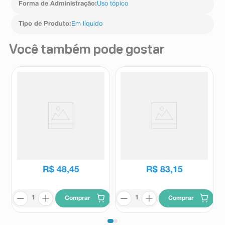
Forma de Administração
:
Uso tópico
Tipo de Produto
:
Em líquido
Você também pode gostar
Sabonete Clindo Pele Acneica
Refil Gel de Limpeza Profunda
Bar Soap 100g
Avène Cleanance Intense 240g
Stiefel
Avène
R$
48
,
45
R$
83
,
15
Comprar
Comprar