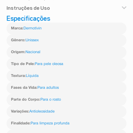
Instruções de Uso
Especificações
Aplique sobre o rosto e pescoço umedecidos em
suaves movimentos circulares. Enxágue por completo.
Marca
:
Dermotivin
Use duas vezes ao dia ou conforme orientação do seu
dermatologista.
Gênero
:
Unissex
Origem
:
Nacional
Tipo de Pele
:
Para pele oleosa
Textura
:
Líquida
Fases da Vida
:
Para adultos
Parte do Corpo
:
Para o rosto
Variações
:
Antioleosidade
Finalidade
:
Para limpeza profunda