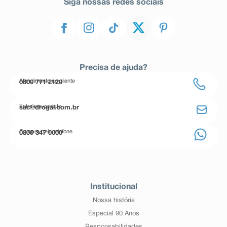
Siga nossas redes sociais
Precisa de ajuda?
Atendimento ao cliente
0800 771 2120
Entre em contato
sac@drogal.com.br
Compre pelo telefone
0800 347 0000
Institucional
Nossa história
Especial 90 Anos