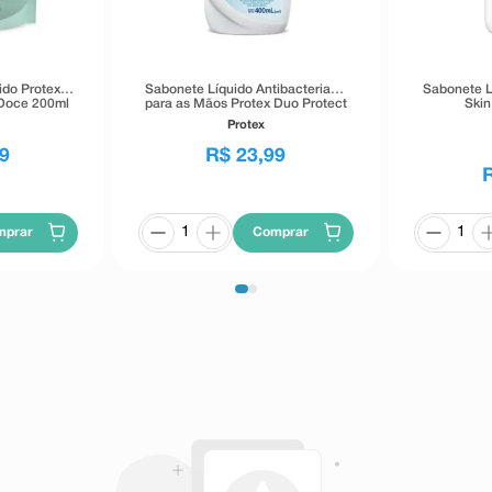
ido Protex
Sabonete Líquido Antibacteriano
Sabonete L
 Doce 200ml
para as Mãos Protex Duo Protect
Skin
400ml
Protex
9
R$
23
,
99
mprar
Comprar