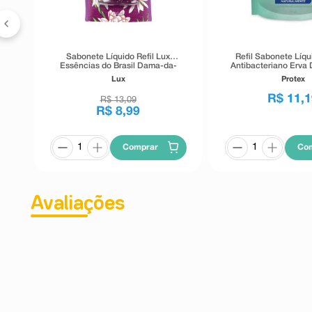
Sabonete Líquido Refil Lux
Refil Sabonete Líqu
Essências do Brasil Dama-da-
Antibacteriano Erva
Noite 240ml
Lux
Protex
R$
11
,
1
R$
13
,
09
R$
8
,
99
Comprar
Co
Avaliações