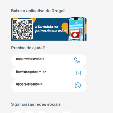
Baixe o aplicativo da Drogal!
Precisa de ajuda?
Atendimento ao cliente
0800 771 2120
Entre em contato
sac@drogal.com.br
Compre pelo telefone
0800 347 0000
Siga nossas redes sociais