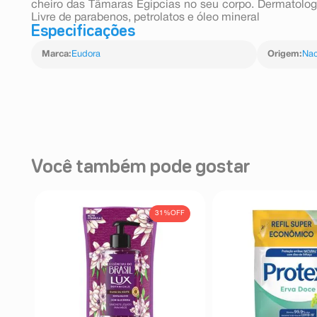
cheiro das Tâmaras Egípcias no seu corpo. Dermatolo
Livre de parabenos, petrolatos e óleo mineral
Especificações
Marca
:
Eudora
Origem
:
Nac
Você também pode gostar
31%
OFF
o