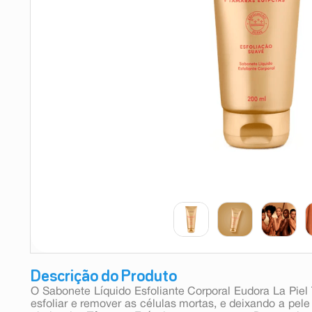
9
º
absorvente
10
º
shampoo
Descrição do Produto
O Sabonete Líquido Esfoliante Corporal Eudora La Piel
esfoliar e remover as células mortas, e deixando a pel