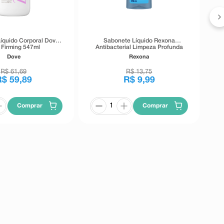
íquido Corporal Dove
Sabonete Líquido Rexona
 Firming 547ml
Antibacterial Limpeza Profunda
250ml
Dove
Rexona
R$
61
,
69
R$
13
,
75
R$
59
,
89
R$
9
,
99
Comprar
Comprar