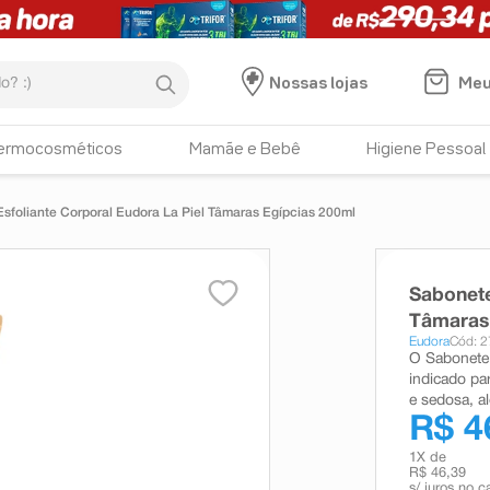
:)
Meu
Nossas lojas
ermocosméticos
Mamãe e Bebê
Higiene Pessoal
sfoliante Corporal Eudora La Piel Tâmaras Egípcias 200ml
Sabonete
Tâmaras
Eudora
Cód: 
O Sabonete 
indicado pa
e sedosa, a
R$ 4
1
X de
R$ 46,39
s/ juros no c