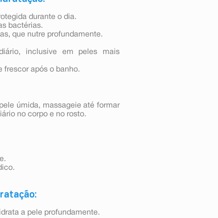
otegida durante o dia.
s bactérias.
as, que nutre profundamente.
iário, inclusive em peles mais
 frescor após o banho.
pele úmida, massageie até formar
rio no corpo e no rosto.
e.
ico.
dratação:
idrata a pele profundamente.