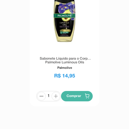
Sabonete Líquido para o Corpo
Palmolive Luminous Oils
Sensação Nutritiva 250ml
Palmolive
R$
14
,
95
Comprar