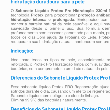
hidratação duradoura para a pele
O
Sabonete Líquido Protex Pro Hidratação 230ml
f
tecnologia
Protex
para proporcionar
proteção antibac
hidratação intensa e prolongada
. Enriquecido com
manter a barreira natural da pele saudável e equilib
suavidade desde o primeiro uso. Sua fórmula
der
profundamente sem ressecar, garantindo pele macia, p
todos os dias.Com ajuda da Proteína do Leite, Prot
recuperar a sua hidratação natural, mantendo-a sempre
Indicação:
Ideal para todos os tipos de pele, especialmente 
reforçada, o Protex Pro Hidratação limpa com suavida
bactérias, sem comprometer a umidade natural da pele.
Diferencias do Sabonete Líquido Protex Pro 
Esse sabonete líquido Protex PRO Regeneração ajuda
sofridos durante o dia, causando um efeito de regener
Sabonete líquido com colágeno e óleo de linhaça.
Elimina 99.9% das bactérias naturalmente.
Benefícios do Sabonete Líquido Protex Pro H