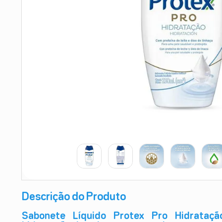
9
º
teste gravidez
10
º
esmalte
Descrição do Produto
Sabonete Líquido Protex Pro Hidrataç