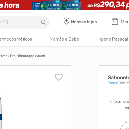
:)
Meu
Nossas lojas
ermocosméticos
Mamãe e Bebê
Higiene Pessoal
Protex Pro Hidratação 230ml
Sabonete
Protex
Cód: 2