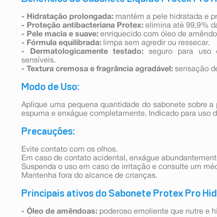
- Hidratação prolongada:
mantém a pele hidratada e pr
- Proteção antibacteriana Protex:
elimina até 99,9% da
- Pele macia e suave:
enriquecido com óleo de amêndo
- Fórmula equilibrada:
limpa sem agredir ou ressecar.
- Dermatologicamente testado:
seguro para uso d
sensíveis.
- Textura cremosa e fragrância agradável:
sensação de
Modo de Uso:
Aplique uma pequena quantidade do sabonete sobre a 
espuma e enxágue completamente. Indicado para uso diá
Precauções:
Evite contato com os olhos.
Em caso de contato acidental, enxágue abundantement
Suspenda o uso em caso de irritação e consulte um méd
Mantenha fora do alcance de crianças.
Principais ativos do Sabonete Protex Pro Hi
- Óleo de amêndoas:
poderoso emoliente que nutre e h