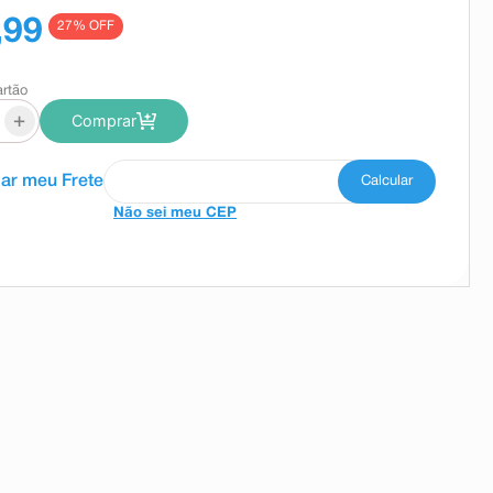
,99
27
% OFF
artão
+
Comprar
Não sei meu CEP