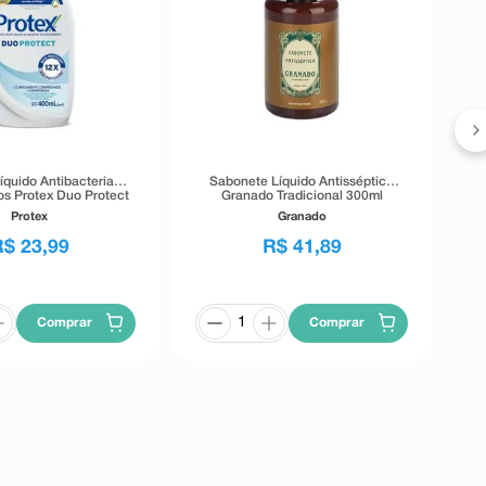
Sa
íquido Antibacteriano
Sabonete Líquido Antisséptico
os Protex Duo Protect
Granado Tradicional 300ml
400ml
Protex
Granado
R$
23
,
99
R$
41
,
89
Comprar
Comprar