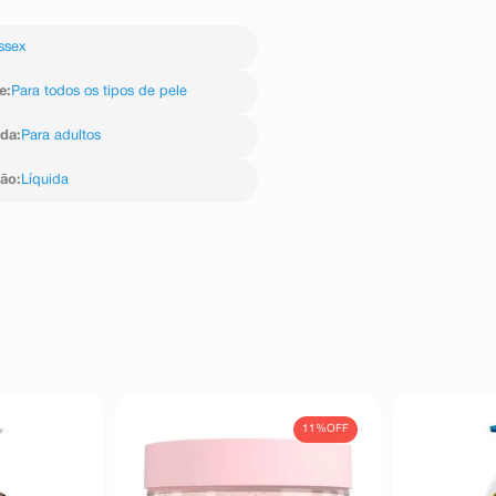
ssex
e
:
Para todos os tipos de pele
ida
:
Para adultos
ção
:
Líquida
11%
OFF