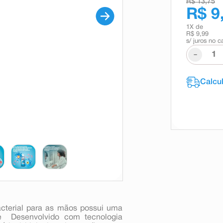
R$ 13,75
R$ 9
1
X de
R$ 9,99
s/ juros no c
-
acterial para as mãos possui uma
e  Desenvolvido com tecnologia