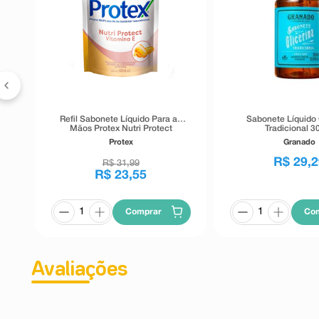
ri-
Refil Sabonete Líquido Para as
Sabonete Líquido
Mãos Protex Nutri Protect
Tradicional 3
Vitamina E 900ml
Protex
Granado
R$
29
,
2
R$
31
,
99
R$
23
,
55
Comprar
Co
Avaliações