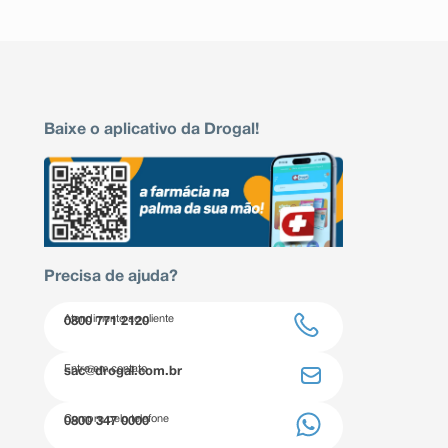
Baixe o aplicativo da Drogal!
Precisa de ajuda?
Atendimento ao cliente
0800 771 2120
Entre em contato
sac@drogal.com.br
Compre pelo telefone
0800 347 0000