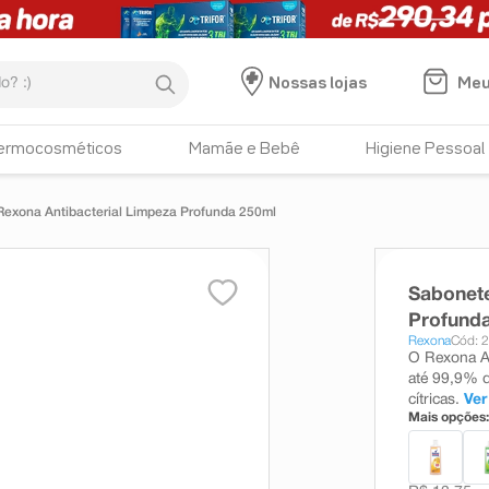
:)
Meu
Nossas lojas
ermocosméticos
Mamãe e Bebê
Higiene Pessoal
Rexona Antibacterial Limpeza Profunda 250ml
Sabonete
Profund
Rexona
Cód: 
O Rexona An
até 99,9% d
cítricas.
Ver
Mais opções: