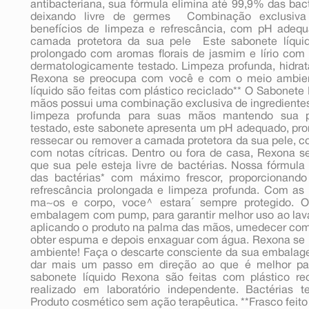
antibacteriana, sua fórmula elimina até 99,9% das bac
deixando livre de germes  Combinação exclusiva
benefícios de limpeza e refrescância, com pH adeq
camada protetora da sua pele  Este sabonete líqu
prolongado com aromas florais de jasmim e lírio com 
dermatologicamente testado. Limpeza profunda, hidrat
Rexona se preocupa com você e com o meio ambien
líquido são feitas com plástico reciclado** O Sabonete
mãos possui uma combinação exclusiva de ingrediente
limpeza profunda para suas mãos mantendo sua p
testado, este sabonete apresenta um pH adequado, p
ressecar ou remover a camada protetora da sua pele, co
com notas cítricas. Dentro ou fora de casa, Rexona s
que sua pele esteja livre de bactérias. Nossa fórmula
das bactérias* com máximo frescor, proporcionando
refrescância prolongada e limpeza profunda. Com as
ma~os e corpo, voce^ estara´ sempre protegido. 
embalagem com pump, para garantir melhor uso ao lava
aplicando o produto na palma das mãos, umedecer com
obter espuma e depois enxaguar com água. Rexona se
ambiente! Faça o descarte consciente da sua embalage
dar mais um passo em direção ao que é melhor pa
sabonete líquido Rexona são feitas com plástico r
realizado em laboratório independente. Bactérias t
Produto cosmético sem ação terapêutica. **Frasco feito