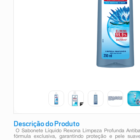
9
º
esmalte
10
º
absorvente
Descrição do Produto
 O Sabonete Líquido Rexona Limpeza Profunda Antib
fórmula exclusiva, garantindo proteção e pele suav