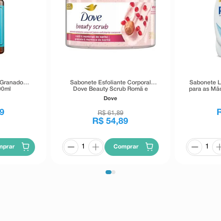
 Granado
Sabonete Esfoliante Corporal
Sabonete L
00ml
Dove Beauty Scrub Romã e
para as Mã
Manteiga de Karité 280g
Dove
9
R$
61
,
89
R$
54
,
89
mprar
Comprar