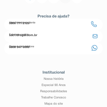
Precisa de ajuda?
Atendimento ao cliente
0800 771 2120
Entre em contato
sac@drogal.com.br
Compre pelo telefone
0800 347 0000
Institucional
Nossa história
Especial 90 Anos
Responsabilidades
Trabalhe Conosco
Mapa do site