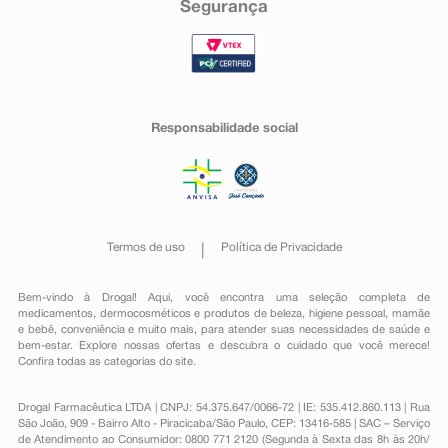
Segurança
Responsabilidade social
Termos de uso
Política de Privacidade
Bem-vindo à Drogal! Aqui, você encontra uma seleção completa de
medicamentos
,
dermocosméticos e produtos de beleza
,
higiene pessoal
,
mamãe
e bebê
,
conveniência
e muito mais, para atender suas necessidades de saúde e
bem-estar. Explore nossas ofertas e descubra o cuidado que você merece!
Confira todas as categorias do site.
Drogal Farmacêutica LTDA | CNPJ: 54.375.647/0066-72 | IE: 535.412.860.113 | Rua
São João, 909 - Bairro Alto - Piracicaba/São Paulo, CEP: 13416-585 | SAC – Serviço
de Atendimento ao Consumidor: 0800 771 2120 (Segunda à Sexta das 8h às 20h/