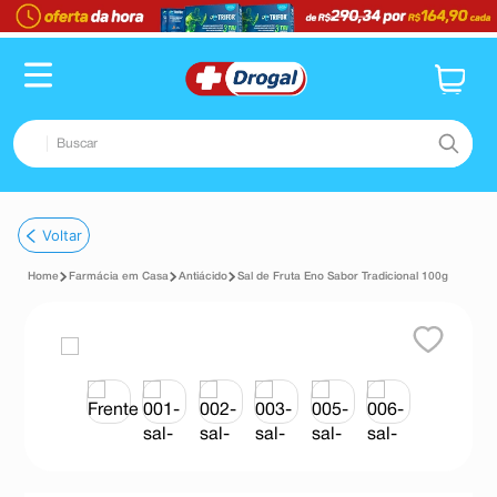
Buscar
TERMOS MAIS BUSCADOS
Voltar
1
º
fralda
Farmácia em Casa
Antiácido
Sal de Fruta Eno Sabor Tradicional 100g
2
º
dipirona
3
º
lenço umedecido
4
º
tadalafila
5
º
minoxidil
6
º
desodorante
7
º
teste gravidez