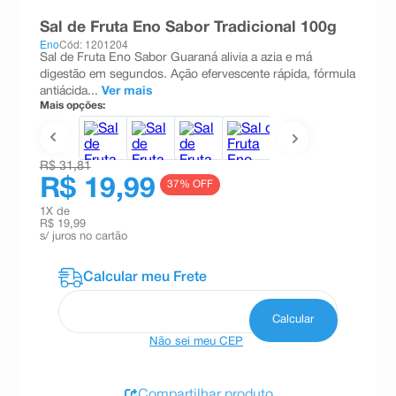
8
º
esmalte
Sal de Fruta Eno Sabor Tradicional 100g
Eno
Cód: 1201204
9
º
absorvente
Sal de Fruta Eno Sabor Guaraná alivia a azia e má
digestão em segundos. Ação efervescente rápida, fórmula
10
º
shampoo
antiácida...
Ver mais
Mais opções:
R$ 31,81
R$ 19,99
37
% OFF
1
X de
R$ 19,99
s/ juros no cartão
Não sei meu CEP
Compartilhar produto