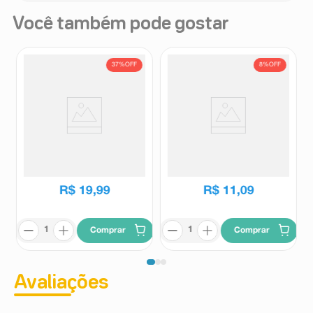
Você também pode gostar
37%
OFF
8%
OFF
Sal de Fruta Eno Sabor
Antiácido Gastrol 10 Pastilhas
Tradicional 100g
Mastigáveis
Eno
Gastrol
R$
31
,
81
R$
11
,
99
R$
19
,
99
R$
11
,
09
Comprar
Comprar
Avaliações