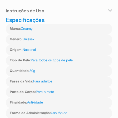
Todos os tipo de pele. Principalmente nas peles a partir
Instruções de Uso
dos 25 anos de idade.
Especificações
Aplique 2 a 3 gotas do sérum no rosto e pescoço,
evitando a área dos olhos. Massageie suavemente até
Marca
:
Creamy
completa absorção. Uso somente durante a noite.
Gênero
:
Unissex
Origem
:
Nacional
Tipo de Pele
:
Para todos os tipos de pele
Quantidade
:
30g
Fases da Vida
:
Para adultos
Parte do Corpo
:
Para o rosto
Finalidade
:
Anti-idade
Forma de Administração
:
Uso tópico