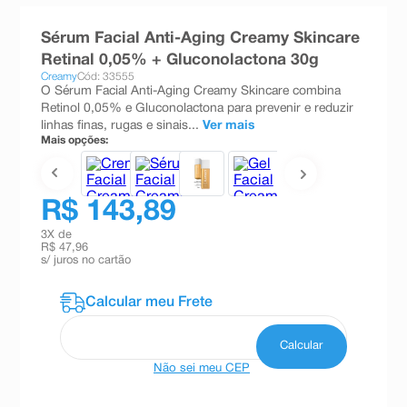
8
º
teste gravidez
Sérum Facial Anti-Aging Creamy Skincare
9
º
esmalte
Retinal 0,05% + Gluconolactona 30g
Creamy
Cód: 33555
10
º
absorvente
O Sérum Facial Anti-Aging Creamy Skincare combina
Retinol 0,05% e Gluconolactona para prevenir e reduzir
linhas finas, rugas e sinais...
Ver mais
Mais opções:
R$ 143,89
3
X de
R$ 47,96
s/ juros no cartão
Não sei meu CEP