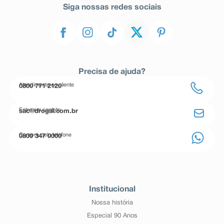
Siga nossas redes sociais
Precisa de ajuda?
Atendimento ao cliente
0800 771 2120
Entre em contato
sac@drogal.com.br
Compre pelo telefone
0800 347 0000
Institucional
Nossa história
Especial 90 Anos