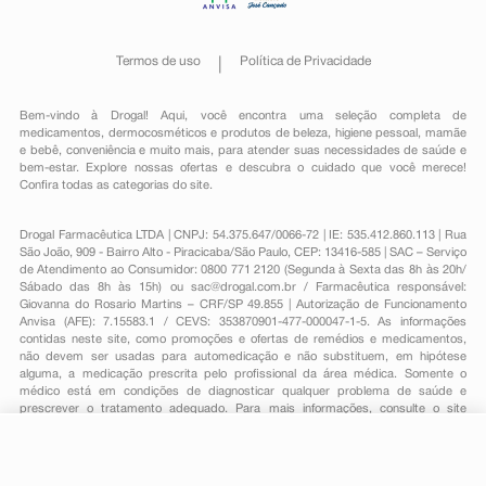
Termos de uso
Política de Privacidade
Bem-vindo à Drogal! Aqui, você encontra uma seleção completa de
medicamentos
,
dermocosméticos e produtos de beleza
,
higiene pessoal
,
mamãe
e bebê
,
conveniência
e muito mais, para atender suas necessidades de saúde e
bem-estar. Explore nossas ofertas e descubra o cuidado que você merece!
Confira todas as categorias do site.
Drogal Farmacêutica LTDA | CNPJ: 54.375.647/0066-72 | IE: 535.412.860.113 | Rua
São João, 909 - Bairro Alto - Piracicaba/São Paulo, CEP: 13416-585 | SAC – Serviço
de Atendimento ao Consumidor: 0800 771 2120 (Segunda à Sexta das 8h às 20h/
Sábado das 8h às 15h) ou
sac@drogal.com.br
/ Farmacêutica responsável:
Giovanna do Rosario Martins – CRF/SP 49.855 | Autorização de Funcionamento
Anvisa (AFE): 7.15583.1 / CEVS: 353870901-477-000047-1-5. As informações
contidas neste site, como promoções e ofertas de remédios e medicamentos,
não devem ser usadas para automedicação e não substituem, em hipótese
alguma, a medicação prescrita pelo profissional da área médica. Somente o
médico está em condições de diagnosticar qualquer problema de saúde e
prescrever o tratamento adequado. Para mais informações, consulte o site
Anvisa. As fotos contidas em nosso site são meramente ilustrativas. Promoções e
preços são válidos apenas para compras on-line, caso haja disponibilidade e
R$ 199,19
estão sujeitos a alterações no decorrer do dia. Todos os direitos reservados.
-
+
R$ 173,19
Comprar