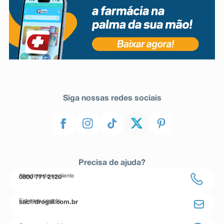
Siga nossas redes sociais
Precisa de ajuda?
Atendimento ao cliente
0800 771 2120
Entre em contato
sac@drogal.com.br