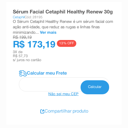
8
º
teste gravidez
Sérum Facial Cetaphil Healthy Renew 30g
9
º
esmalte
Cetaphil
Cód: 28195
O Sérum Cetaphil Healthy Renew é um sérum facial com
10
º
absorvente
ação anti-idade, que reduz as rugas e linhas finas
minimizando...
Ver mais
R$ 199,19
R$ 173,19
13
% OFF
3
X de
R$ 57,73
s/ juros no cartão
Não sei meu CEP
Compartilhar produto