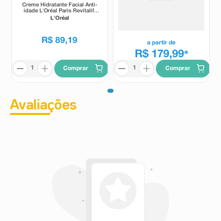
Creme Hidratante Facial Anti-
Gel Hidratante Facial Vichy
idade L'Oréal Paris Revitalift
Liftactiv Collagen Specialist 16
Laser X3 Cicatri Correct FPS25
Collagel 50g
L'Oréal
Vichy Liftactiv
30ml
R$
89
,
19
a partir de
R$ 179,99
*
Comprar
Comprar
Avaliações