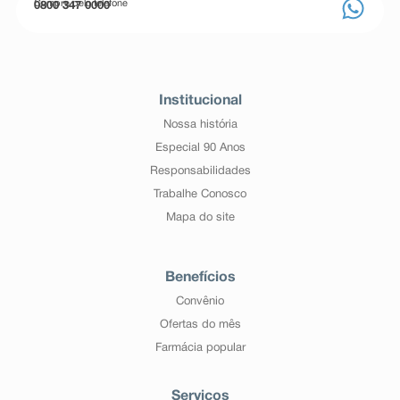
Compre pelo telefone
0800 347 0000
Institucional
Nossa história
Especial 90 Anos
Responsabilidades
Trabalhe Conosco
Mapa do site
Benefícios
Convênio
Ofertas do mês
Farmácia popular
Serviços