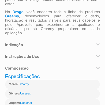
para o dia a dia, garantindo cuidado, eficácia e bem-
estar.
Na
Drogal
você encontra toda a linha de produtos
Creamy
, desenvolvidos para oferecer cuidado,
hidratação e resultados visíveis para seus cabelos e
pele. Aproveite para experimentar a qualidade e
eficácia que só Creamy proporciona em cada
aplicação.
Indicação
Indicado para todos os tipos de pele, principalmente
Instruções de Uso
peles oleosas, mistas e acneicas.
Durante à noite, com a pele limpa e seca, aplique de 3 a
Composição
5 gotas do Creamy Niacinamide B Complex sobre o
rosto, espalhando suavemente até a completa
Especificações
Aqua, Niacinamide, Biosaccharide Gum-1, Zinc PCA,
absorção.
Microcrystalline Cellulose, Phenoxyethanol, Cellulose
Marca
:
Creamy
Gum, Xanthan Gum, Lecithin, Lysolecithin, Sodium
gluconate, Calcium Pantothenate, Maltodextrin, Sodium
Starch Octenylsuccnate, Ethylhexylglycerin, Potassium
Gênero
:
Unissex
Sorbate, Citric Acid, Sodium Ascorbyl Phosphate,
Tocopheryl Acetate, Pyridoxine HCL, Phenethyl Alcohol,
Origem
:
Nacional