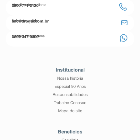
Atendimento ao cliente
0800 771 2120
Entre em contato
sac@drogal.com.br
Compre pelo telefone
0800 347 0000
Institucional
Nossa história
Especial 90 Anos
Responsabilidades
Trabalhe Conosco
Mapa do site
Benefícios