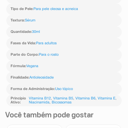
Glycerin, Caprylhydroxamic Acid, Calcium Citrate,
Caprylyl Glycol, Phytic Acid, Silica.
Tipo de Pele
:
Para pele oleosa e acneica
Textura
:
Sérum
Quantidade
:
30ml
Fases da Vida
:
Para adultos
Parte do Corpo
:
Para o rosto
Fórmula
:
Vegana
Finalidade
:
Antioleosidade
Forma de Administração
:
Uso tópico
Princípio
Vitamina B12
,
Vitamina B5
,
Vitamina B6
,
Vitamina E
,
Ativo
:
Niacinamida
,
Bicossomas
Você também pode gostar