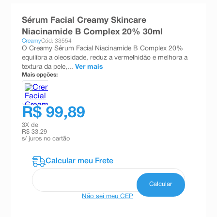
8
º
absorvente
Sérum Facial Creamy Skincare
9
º
teste gravidez
Niacinamide B Complex 20% 30ml
Creamy
Cód: 33554
10
º
esmalte
O Creamy Sérum Facial Niacinamide B Complex 20%
equilibra a oleosidade, reduz a vermelhidão e melhora a
textura da pele,...
Ver mais
Mais opções:
R$ 99,89
3
X de
R$ 33,29
s/ juros no cartão
Não sei meu CEP