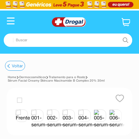
Buscar
TERMOS MAIS BUSCADOS
Voltar
1
º
fralda
Dermocosméticos
Tratamento para o Rosto
2
º
pampers confort sec max
Sérum Facial Creamy Skincare Niacinamide B Complex 20% 30ml
3
º
dipirona
4
º
lenço umedecido
5
º
tadalafila
6
º
minoxidil
7
º
desodorante