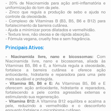
- 20% de Niacinamida para ação anti-inflamatória e
uniformização do tom da pele.
- Zinco que regula a produção de sebo e ajuda no
controle da oleosidade.
- Complexo de Vitaminas B (B3, B5, B6 e B12) para
fortalecimento da barreira cutânea.
- Ajuda a minimizar poros dilatados e vermelhidão.
- Textura leve, não oleosa e de rápida absorção.
- Fórmula vegana, cruelty free e sem fragrância.
Principais Ativos:
- Niacinamida livre, nano e bicossomas:
Com
Niacinamida livre, nano e bicossomas, aliada às
Vitaminas B5, B6 e E, a fórmula regula a oleosidade,
fortalece a barreira cutânea e oferece ação
antioxidante, hidratante e reparadora para uma pele
mais saudável e protegida.
- Vitamina B5, B6 e E:
As Vitaminas B5, B6 e E
oferecem ação antioxidante, hidratante e reparadora,
fortalecendo a pele contra agressões externas e
estimulando sua regeneração.
- Vitamina B12:
A Vitamina B12 equilibra e acalma a
pele, reduzindo a vermelhidão e o desconforto
enquanto fortalece o microbioma cutâneo.