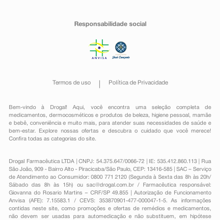
Responsabilidade social
Termos de uso
Política de Privacidade
Bem-vindo à Drogal! Aqui, você encontra uma seleção completa de
medicamentos
,
dermocosméticos e produtos de beleza
,
higiene pessoal
,
mamãe
e bebê
,
conveniência
e muito mais, para atender suas necessidades de saúde e
bem-estar. Explore nossas ofertas e descubra o cuidado que você merece!
Confira todas as categorias do site.
Drogal Farmacêutica LTDA | CNPJ: 54.375.647/0066-72 | IE: 535.412.860.113 | Rua
São João, 909 - Bairro Alto - Piracicaba/São Paulo, CEP: 13416-585 | SAC – Serviço
de Atendimento ao Consumidor: 0800 771 2120 (Segunda à Sexta das 8h às 20h/
Sábado das 8h às 15h) ou
sac@drogal.com.br
/ Farmacêutica responsável:
Giovanna do Rosario Martins – CRF/SP 49.855 | Autorização de Funcionamento
Anvisa (AFE): 7.15583.1 / CEVS: 353870901-477-000047-1-5. As informações
contidas neste site, como promoções e ofertas de remédios e medicamentos,
não devem ser usadas para automedicação e não substituem, em hipótese