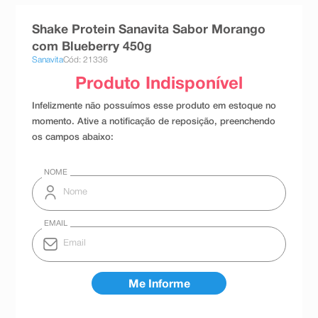
8
º
teste gravidez
Shake Protein Sanavita Sabor Morango
9
º
esmalte
com Blueberry 450g
Sanavita
Cód: 21336
10
º
absorvente