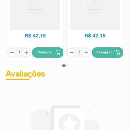
Shake Linea Sabor Baunilha
Shake Linea Sabor Chocolate
210g
210g
Linea
Linea
R$
42
,
15
R$
42
,
15
Comprar
Comprar
Avaliações