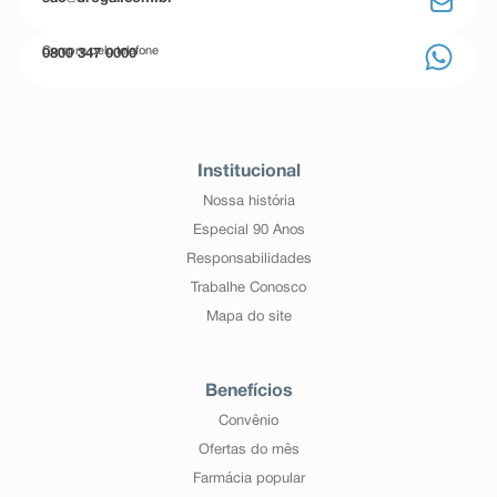
Compre pelo telefone
0800 347 0000
Institucional
Nossa história
Especial 90 Anos
Responsabilidades
Trabalhe Conosco
Mapa do site
Benefícios
Convênio
Ofertas do mês
Farmácia popular