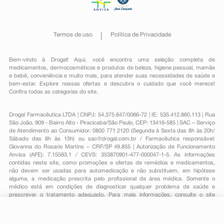
Termos de uso
Política de Privacidade
Bem-vindo à Drogal! Aqui, você encontra uma seleção completa de
medicamentos
,
dermocosméticos e produtos de beleza
,
higiene pessoal
,
mamãe
e bebê
,
conveniência
e muito mais, para atender suas necessidades de saúde e
bem-estar. Explore nossas ofertas e descubra o cuidado que você merece!
Confira todas as categorias do site.
Drogal Farmacêutica LTDA | CNPJ: 54.375.647/0066-72 | IE: 535.412.860.113 | Rua
São João, 909 - Bairro Alto - Piracicaba/São Paulo, CEP: 13416-585 | SAC – Serviço
de Atendimento ao Consumidor: 0800 771 2120 (Segunda à Sexta das 8h às 20h/
Sábado das 8h às 15h) ou
sac@drogal.com.br
/ Farmacêutica responsável:
Giovanna do Rosario Martins – CRF/SP 49.855 | Autorização de Funcionamento
Anvisa (AFE): 7.15583.1 / CEVS: 353870901-477-000047-1-5. As informações
contidas neste site, como promoções e ofertas de remédios e medicamentos,
não devem ser usadas para automedicação e não substituem, em hipótese
alguma, a medicação prescrita pelo profissional da área médica. Somente o
médico está em condições de diagnosticar qualquer problema de saúde e
prescrever o tratamento adequado. Para mais informações, consulte o site
Anvisa. As fotos contidas em nosso site são meramente ilustrativas. Promoções e
preços são válidos apenas para compras on-line, caso haja disponibilidade e
estão sujeitos a alterações no decorrer do dia. Todos os direitos reservados.