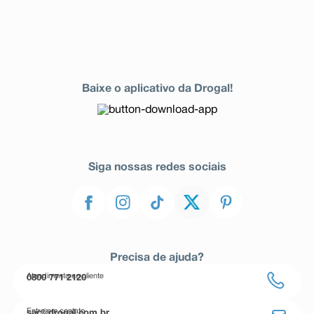
Baixe o aplicativo da Drogal!
Siga nossas redes sociais
Precisa de ajuda?
Atendimento ao cliente
0800 771 2120
Entre em contato
sac@drogal.com.br