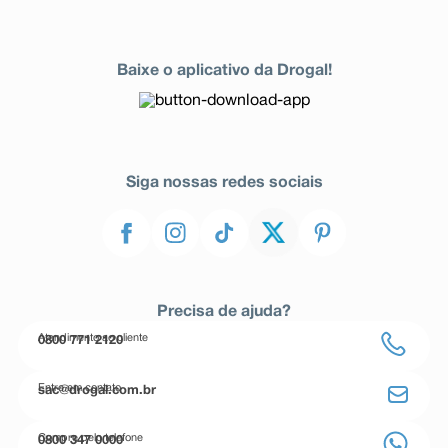
Baixe o aplicativo da Drogal!
Siga nossas redes sociais
Precisa de ajuda?
Atendimento ao cliente
0800 771 2120
Entre em contato
sac@drogal.com.br
Compre pelo telefone
0800 347 0000