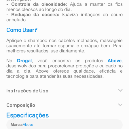
- Controle da oleosidade:
Ajuda a manter os fios
menos oleosos ao longo do dia.
- Redução da coceira:
Suaviza irritações do couro
cabeludo.
Como Usar?
Aplique o shampoo nos cabelos molhados, massageie
suavemente até formar espuma e enxágue bem. Para
melhores resultados, use diariamente.
Na
Drogal
, você encontra os produtos
Above
,
desenvolvidos para proporcionar proteção e cuidado no
dia a dia. Above oferece qualidade, eficácia e
tecnologia para atender às suas necessidades.
Instruções de Uso
Aplique o shampoo nos cabelos molhados, massageie
Composição
suavemente até formar espuma e enxágue bem. Para
melhores resultados, use diariamente.
Especificações
Sulfato de sódio 2- (2-dodeciloxietoxi) etílico (CAS
3088-31-1): 10 %-20%;
Marca
:
Above
Coco amidopropil betaína (CAS 61789-40-0): 1 %-10%;