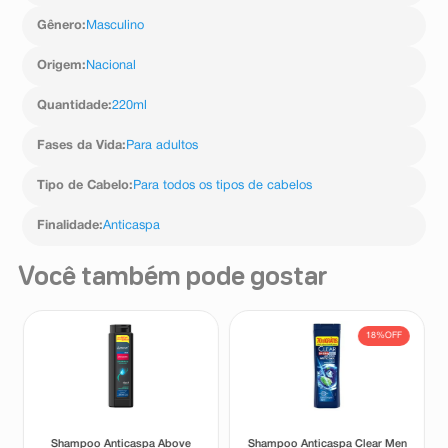
Dietanolamida de coco (CAS 68603-42-9): 1%-10%;
Piritionato de zinco (CAS 13463-41-7): 0,5 %-15%.
Gênero
:
Masculino
Origem
:
Nacional
Quantidade
:
220ml
Fases da Vida
:
Para adultos
Tipo de Cabelo
:
Para todos os tipos de cabelos
Finalidade
:
Anticaspa
Você também pode gostar
18%
OFF
Shampoo Anticaspa Above
Shampoo Anticaspa Clear Men