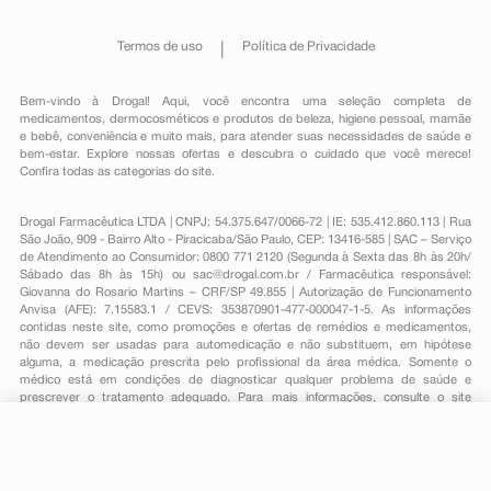
Termos de uso
Política de Privacidade
Bem-vindo à Drogal! Aqui, você encontra uma seleção completa de
medicamentos
,
dermocosméticos e produtos de beleza
,
higiene pessoal
,
mamãe
e bebê
,
conveniência
e muito mais, para atender suas necessidades de saúde e
bem-estar. Explore nossas ofertas e descubra o cuidado que você merece!
Confira todas as categorias do site.
Drogal Farmacêutica LTDA | CNPJ: 54.375.647/0066-72 | IE: 535.412.860.113 | Rua
São João, 909 - Bairro Alto - Piracicaba/São Paulo, CEP: 13416-585 | SAC – Serviço
de Atendimento ao Consumidor: 0800 771 2120 (Segunda à Sexta das 8h às 20h/
Sábado das 8h às 15h) ou
sac@drogal.com.br
/ Farmacêutica responsável:
Giovanna do Rosario Martins – CRF/SP 49.855 | Autorização de Funcionamento
Anvisa (AFE): 7.15583.1 / CEVS: 353870901-477-000047-1-5. As informações
contidas neste site, como promoções e ofertas de remédios e medicamentos,
não devem ser usadas para automedicação e não substituem, em hipótese
alguma, a medicação prescrita pelo profissional da área médica. Somente o
médico está em condições de diagnosticar qualquer problema de saúde e
prescrever o tratamento adequado. Para mais informações, consulte o site
Anvisa. As fotos contidas em nosso site são meramente ilustrativas. Promoções e
preços são válidos apenas para compras on-line, caso haja disponibilidade e
estão sujeitos a alterações no decorrer do dia. Todos os direitos reservados.
R$ 9,29
-
+
Comprar
Em
1
x
R$ 9,29