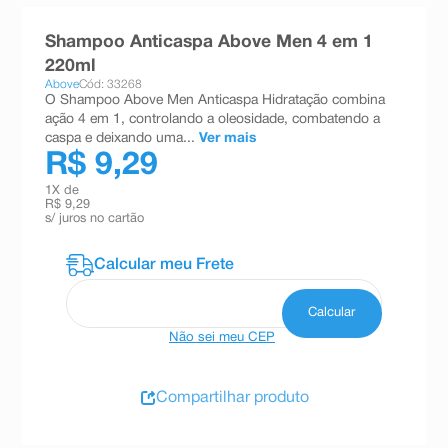
8
º
teste gravidez
Shampoo Anticaspa Above Men 4 em 1
9
º
absorvente
220ml
Above
Cód: 33268
10
º
shampoo
O Shampoo Above Men Anticaspa Hidratação combina
ação 4 em 1, controlando a oleosidade, combatendo a
caspa e deixando uma...
Ver mais
R$ 9,29
1
X de
R$ 9,29
s/ juros no cartão
Não sei meu CEP
Compartilhar produto