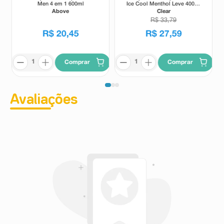
Men 4 em 1 600ml
Ice Cool Menthol Leve 400ml
Pague 330ml
Above
Clear
R$
33
,
79
R$
20
,
45
R$
27
,
59
Comprar
Comprar
Avaliações