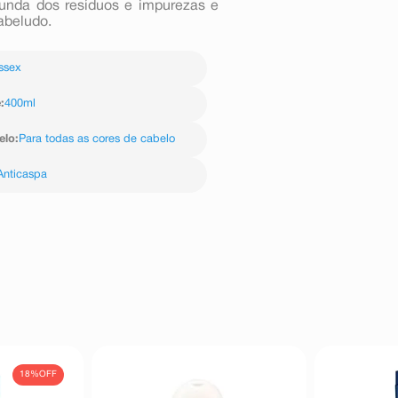
funda dos resíduos e impurezas e
abeludo.
ssex
e
:
400ml
elo
:
Para todas as cores de cabelo
Anticaspa
18%
OFF