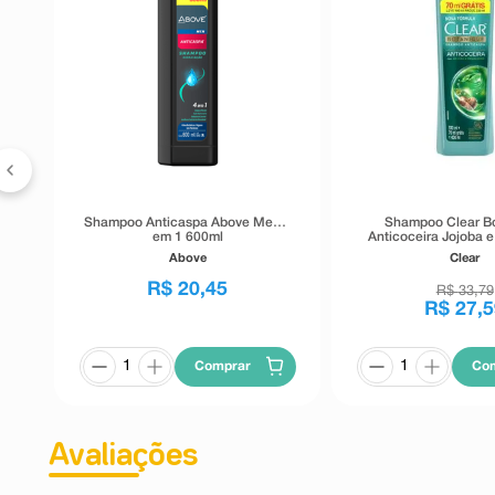
Shampoo Anticaspa Above Men 4
Shampoo Clear B
em 1 600ml
Anticoceira Jojoba 
400ml
Above
Clear
R$
20
,
45
R$
33
,
79
R$
27
,
5
Comprar
Co
Avaliações