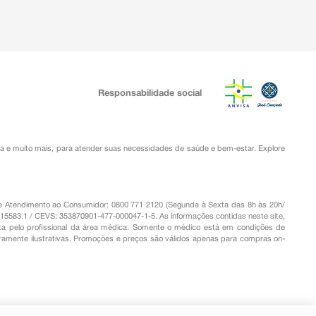
Responsabilidade social
ia
e muito mais, para atender suas necessidades de saúde e bem-estar. Explore
o de Atendimento ao Consumidor: 0800 771 2120 (Segunda à Sexta das 8h às 20h/
.15583.1 / CEVS: 353870901-477-000047-1-5. As informações contidas neste site,
a pelo profissional da área médica. Somente o médico está em condições de
eramente ilustrativas. Promoções e preços são válidos apenas para compras on-