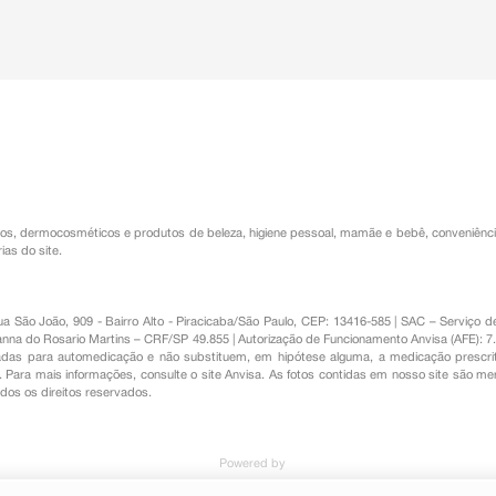
os
,
dermocosméticos e produtos de beleza
,
higiene pessoal
,
mamãe e bebê
,
conveniênc
ias do site.
Rua São João, 909 - Bairro Alto - Piracicaba/São Paulo, CEP: 13416-585 | SAC – Serviç
nna do Rosario Martins – CRF/SP 49.855 | Autorização de Funcionamento Anvisa (AFE): 7
s para automedicação e não substituem, em hipótese alguma, a medicação prescrit
Para mais informações, consulte o site Anvisa. As fotos contidas em nosso site são m
Todos os direitos reservados.
Powered by