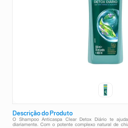
9
º
esmalte
10
º
absorvente
Descrição do Produto
O Shampoo Anticaspa Clear Detox Diário te ajuda
diariamente. Com o potente complexo natural de chia