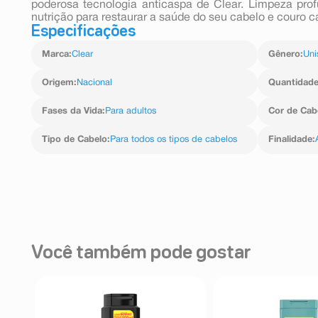
poderosa tecnologia anticaspa de Clear. Limpeza pro
nutrição para restaurar a saúde do seu cabelo e couro c
Especificações
Marca
:
Clear
Gênero
:
Uni
Origem
:
Nacional
Quantidad
Fases da Vida
:
Para adultos
Cor de Cab
Tipo de Cabelo
:
Para todos os tipos de cabelos
Finalidade
:
Você também pode gostar
FF