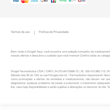
Termos de uso
Política de Privacidade
Bem-vindo à Drogal! Aqui, você encontra uma seleção completa de
medicament
nossas ofertas e descubra o cuidado que você merece!
Confira todas as categor
Drogal Farmacêutica LTDA | CNPJ: 54.375.647/0066-72 | IE: 535.412.860.113 | 
Sábado das 8h às 15h) ou
sac@drogal.com.br
/ Farmacêutica responsável: Giova
como promoções e ofertas de remédios e medicamentos, não devem ser usada
diagnosticar qualquer problema de saúde e prescrever o tratamento adequado. 
line, caso haja disponibilidade e estão sujeitos a alterações no decorrer do dia. 