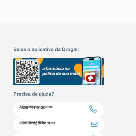
Baixe o aplicativo da Drogal!
Precisa de ajuda?
Atendimento ao cliente
0800 771 2120
Entre em contato
sac@drogal.com.br