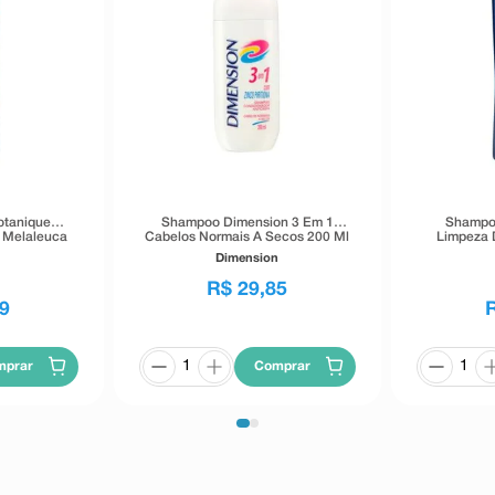
otanique
Shampoo Dimension 3 Em 1
Shampoo
e Melaleuca
Cabelos Normais A Secos 200 Ml
Limpeza 
Dimension
R$
29
,
85
9
mprar
Comprar