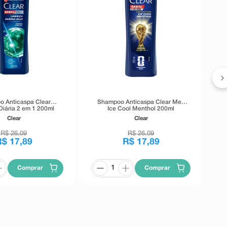
 Anticaspa Clear
Shampoo Anticaspa Clear Men
Diária 2 em 1 200ml
Ice Cool Menthol 200ml
Clear
Clear
R$
26
,
09
R$
26
,
09
R$
17
,
89
R$
17
,
89
Comprar
Comprar