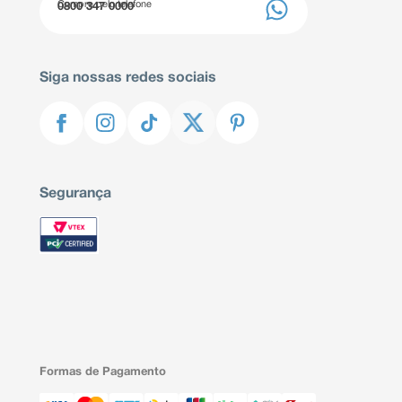
Compre pelo telefone
0800 347 0000
Siga nossas redes sociais
Segurança
Formas de Pagamento