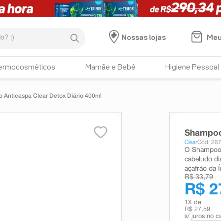
:)
Meu
Nossas lojas
ermocosméticos
Mamãe e Bebê
Higiene Pessoal
 Anticaspa Clear Detox Diário 400ml
Shampoo 
Clear
Cód: 26
O Shampoo A
cabeludo di
açafrão da Í
R$ 33,79
R$ 2
1
X de
R$ 27,59
s/ juros no c