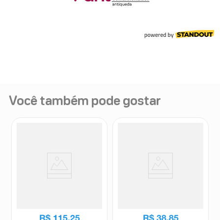
Você também pode gostar
Shampoo Anticaspa Darrow
Shampoo Anticaspa Medicasp
Doctar Plus 240ml
130ml
Doctar
Medicasp
R$
115
,
25
R$
38
,
85