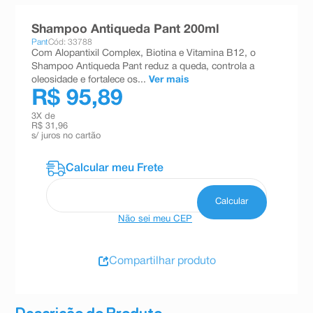
8
º
teste gravidez
Shampoo Antiqueda Pant 200ml
9
º
absorvente
Pant
Cód: 33788
Com Alopantixil Complex, Biotina e Vitamina B12, o
10
º
shampoo
Shampoo Antiqueda Pant reduz a queda, controla a
oleosidade e fortalece os...
Ver mais
R$ 95,89
3
X de
R$ 31,96
s/ juros no cartão
Não sei meu CEP
Compartilhar produto