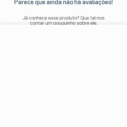
Parece que ainda não há avaliações!
Já conhece esse produto? Que tal nos
contar um pouquinho sobre ele.
R$ 95,89
-
+
Comprar
Escrever avaliação
Em
3
x
R$ 31,96
Baixe o aplicativo da Drogal!
Siga nossas redes sociais