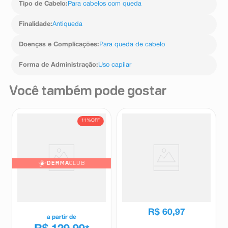
Tipo de Cabelo
:
Para cabelos com queda
Finalidade
:
Antiqueda
Doenças e Complicações
:
Para queda de cabelo
Forma de Administração
:
Uso capilar
Você também pode gostar
11%
OFF
DERMA
CLUB
Shampoo Estimulante Vichy
Shampoo Anticaspa Darrow
Dercos Energy + 400g
Doctar Plus 25% Grátis 120ml
Vichy
Doctar
R$
146
,
05
R$
60
,
97
a partir de