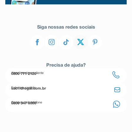
Siga nossas redes sociais
Precisa de ajuda?
Atendimento ao cliente
0800 771 2120
Entre em contato
sac@drogal.com.br
Compre pelo telefone
0800 347 0000