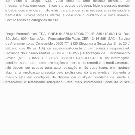
Bem-vindo à Drogal! Aqui, você encontra uma seleção completa de
medicamentos
,
dermocosméticos e produtos de beleza
,
higiene pessoal
,
mamãe
e bebê
,
conveniência
e muito mais, para atender suas necessidades de saúde e
bem-estar. Explore nossas ofertas e descubra o cuidado que você merece!
Confira todas as categorias do site.
Drogal Farmacêutica LTDA | CNPJ: 54.375.647/0066-72 | IE: 535.412.860.113 | Rua
São João, 909 - Bairro Alto - Piracicaba/São Paulo, CEP: 13416-585 | SAC – Serviço
de Atendimento ao Consumidor: 0800 771 2120 (Segunda à Sexta das 8h às 20h/
Sábado das 8h às 15h) ou
sac@drogal.com.br
/ Farmacêutica responsável:
Giovanna do Rosario Martins – CRF/SP 49.855 | Autorização de Funcionamento
Anvisa (AFE): 7.15583.1 / CEVS: 353870901-477-000047-1-5. As informações
contidas neste site, como promoções e ofertas de remédios e medicamentos,
não devem ser usadas para automedicação e não substituem, em hipótese
alguma, a medicação prescrita pelo profissional da área médica. Somente o
médico está em condições de diagnosticar qualquer problema de saúde e
prescrever o tratamento adequado. Para mais informações, consulte o site
Anvisa. As fotos contidas em nosso site são meramente ilustrativas. Promoções e
preços são válidos apenas para compras on-line, caso haja disponibilidade e
estão sujeitos a alterações no decorrer do dia. Todos os direitos reservados.
R$ 95,90
*
-
+
Comprar
Em
1
x
R$ 95,90
Powered by