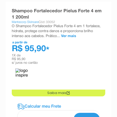
8
º
teste gravidez
Shampoo Fortalecedor Pielus Forte 4 em
9
º
esmalte
1 200ml
Mantecorp Skincare
Cód: 33052
10
º
absorvente
O Shampoo Fortalecedor Pielus Forte 4 em 1 fortalece,
hidrata, protege contra danos e proporciona brilho
intenso aos cabelos. Prático...
Ver mais
a partir de
R$ 95,90
*
1
X de
R$ 95,90
s/ juros no cartão
Cadastre-se no programa e garanta
vantagens exclusivas
neste produto.
Saiba mais