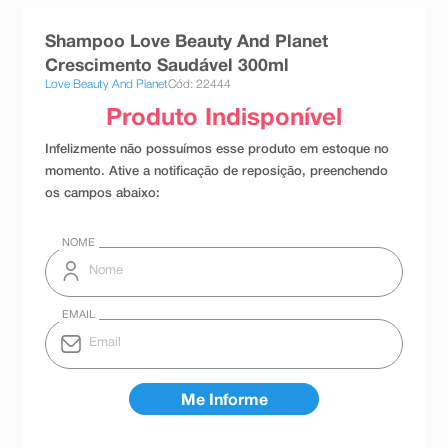
8
º
absorvente
Shampoo Love Beauty And Planet
9
º
teste gravidez
Crescimento Saudável 300ml
Love Beauty And Planet
Cód: 22444
10
º
esmalte