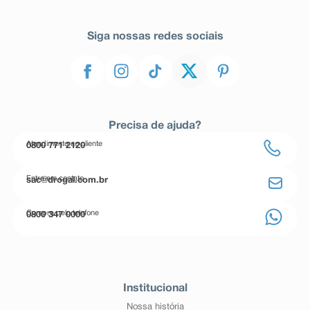
Siga nossas redes sociais
Precisa de ajuda?
Atendimento ao cliente
0800 771 2120
Entre em contato
sac@drogal.com.br
Compre pelo telefone
0800 347 0000
Institucional
Nossa história