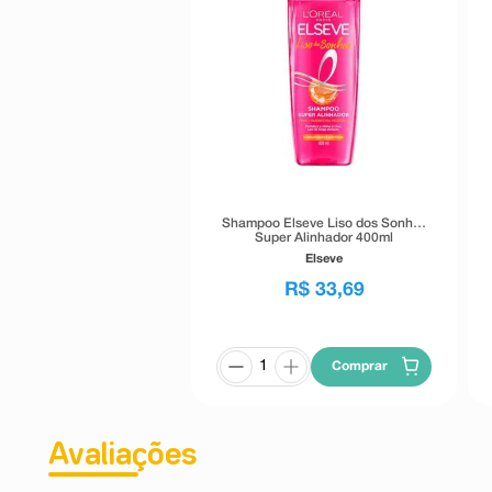
Shampoo Elseve Liso dos Sonhos
Super Alinhador 400ml
Elseve
R$
33
,
69
Comprar
Avaliações