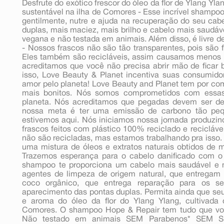
Desfrute do exótico frescor do óleo da flor de Ylang Yl
sustentável na ilha de Comores - Esse incrível shampo
gentilmente, nutre e ajuda na recuperação do seu cabe
duplas, mais maciez, mais brilho e cabelo mais saudáve
vegana e não testada em animais. Além disso, é livre d
- Nossos frascos não são tão transparentes, pois são f
Eles também são recicláveis, assim causamos menos 
acreditamos que você não precisa abrir mão de ficar b
isso, Love Beauty & Planet incentiva suas consumid
amor pelo planeta! Love Beauty and Planet tem por co
mais bonitos. Nós somos comprometidos com essa
planeta. Nós acreditamos que pegadas devem ser dei
nossa meta é ter uma emissão de carbono tão peq
estivemos aqui. Nós iniciamos nossa jornada produzi
frascos feitos com plástico 100% reciclado e reciclá
não são recicladas, mas estamos trabalhando pra isso.
uma mistura de óleos e extratos naturais obtidos de 
Trazemos esperança para o cabelo danificado com 
shampoo te proporciona um cabelo mais saudável e m
agentes de limpeza de origem natural, que entregam
coco orgânico, que entrega reparação para os se
aparecimento das pontas duplas. Permita ainda que seu 
e aroma do óleo da flor do Ylang Ylang, cultivada 
Comores. O shampoo Hope & Repair tem tudo que vo
Não testado em animais SEM Parabenos* SEM Si