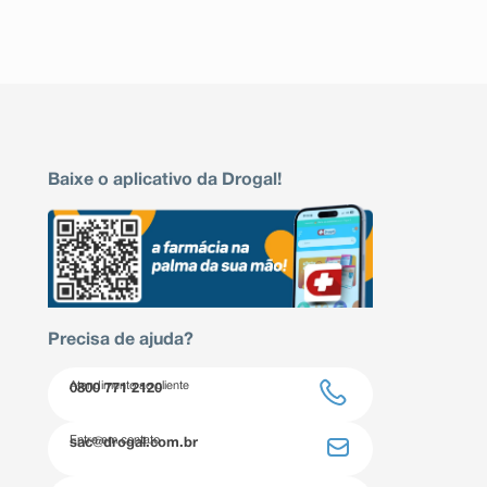
Baixe o aplicativo da Drogal!
Precisa de ajuda?
Atendimento ao cliente
0800 771 2120
Entre em contato
sac@drogal.com.br