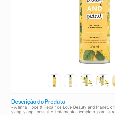
9
º
absorvente
10
º
shampoo
Descrição do Produto
- A linha Hope & Repair de Love Beauty and Planet, c
ylang ylang, possui o tratamento completo para a r