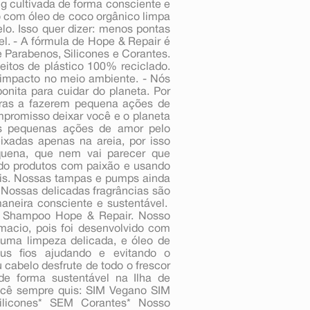
ang cultivada de forma consciente e
o com óleo de coco orgânico limpa
lo. Isso quer dizer: menos pontas
l. - A fórmula de Hope & Repair é
e Parabenos, Silicones e Corantes.
eitos de plástico 100% reciclado.
impacto no meio ambiente. - Nós
onita para cuidar do planeta. Por
oras a fazerem pequena ações de
mpromisso deixar você e o planeta
s pequenas ações de amor pelo
xadas apenas na areia, por isso
uena, que nem vai parecer que
ndo produtos com paixão e usando
veis. Nossas tampas e pumps ainda
 Nossas delicadas fragrâncias são
maneira consciente e sustentável.
o Shampoo Hope & Repair. Nosso
acio, pois foi desenvolvido com
 uma limpeza delicada, e óleo de
us fios ajudando e evitando o
cabelo desfrute de todo o frescor
de forma sustentável na Ilha de
cê sempre quis: SIM Vegano SIM
licones* SEM Corantes* Nosso