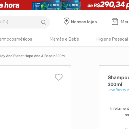
:)
Meu
Nossas lojas
ermocosméticos
Mamãe e Bebê
Higiene Pessoal
ty And Planet Hope And & Repair 300ml
Shampoo
300ml
Love Beauty A