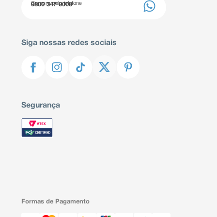
Compre pelo telefone
0800 347 0000
Siga nossas redes sociais
Segurança
Formas de Pagamento