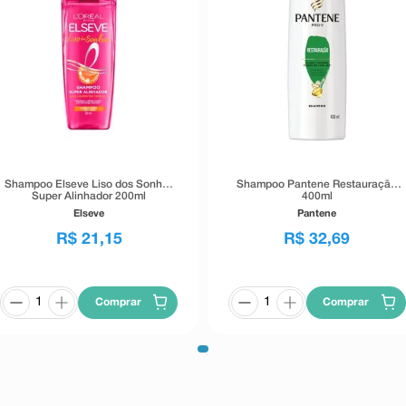
Shampoo Elseve Liso dos Sonhos
Shampoo Pantene Restauração
Super Alinhador 200ml
400ml
Elseve
Pantene
R$
21
,
15
R$
32
,
69
Comprar
Comprar