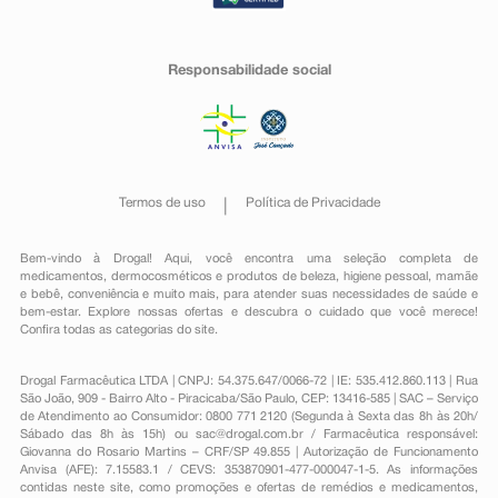
Responsabilidade social
Termos de uso
Política de Privacidade
Bem-vindo à Drogal! Aqui, você encontra uma seleção completa de
medicamentos
,
dermocosméticos e produtos de beleza
,
higiene pessoal
,
mamãe
e bebê
,
conveniência
e muito mais, para atender suas necessidades de saúde e
bem-estar. Explore nossas ofertas e descubra o cuidado que você merece!
Confira todas as categorias do site.
Drogal Farmacêutica LTDA | CNPJ: 54.375.647/0066-72 | IE: 535.412.860.113 | Rua
São João, 909 - Bairro Alto - Piracicaba/São Paulo, CEP: 13416-585 | SAC – Serviço
de Atendimento ao Consumidor: 0800 771 2120 (Segunda à Sexta das 8h às 20h/
Sábado das 8h às 15h) ou
sac@drogal.com.br
/ Farmacêutica responsável:
Giovanna do Rosario Martins – CRF/SP 49.855 | Autorização de Funcionamento
Anvisa (AFE): 7.15583.1 / CEVS: 353870901-477-000047-1-5. As informações
contidas neste site, como promoções e ofertas de remédios e medicamentos,