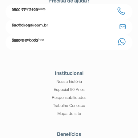
Precisa de ajuda?
Atendimento ao cliente
0800 771 2120
Entre em contato
sac@drogal.com.br
Compre pelo telefone
0800 347 0000
Institucional
Nossa história
Especial 90 Anos
Responsabilidades
Trabalhe Conosco
Mapa do site
Benefícios