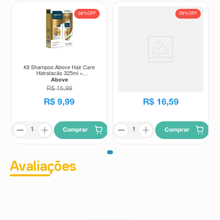
38%
OFF
29%
OFF
Kit Shampoo Above Hair Care
Kit Shampoo + Condicionador
Hidratação 325ml +
Salon Line Hidra D-Pantenole
Condicionador Above Hair Care
Mix de Vitaminas Hidratação
Above
Salon Line
Hidratação 200ml
Intensa 300ml Cada
R$
15
,
99
R$
23
,
25
R$
9
,
99
R$
16
,
59
Comprar
Comprar
Avaliações