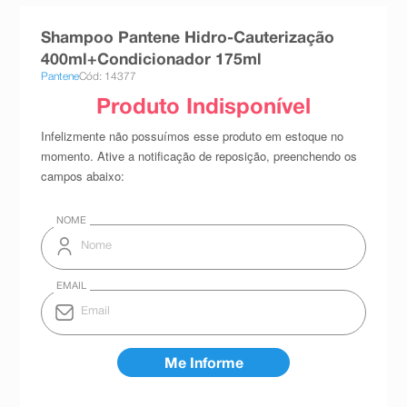
8
º
absorvente
Shampoo Pantene Hidro-Cauterização
9
º
teste gravidez
400ml+Condicionador 175ml
Pantene
Cód: 14377
10
º
esmalte