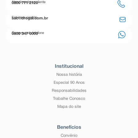
Atendimento ao cliente
0800 771 2120
Entre em contato
sac@drogal.com.br
Compre pelo telefone
0800 347 0000
Institucional
Nossa história
Especial 90 Anos
Responsabilidades
Trabalhe Conosco
Mapa do site
Benefícios
Convênio