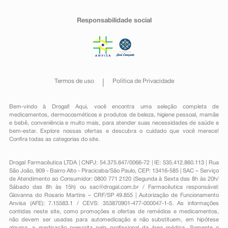
Responsabilidade social
Termos de uso
Política de Privacidade
Bem-vindo à Drogal! Aqui, você encontra uma seleção completa de
medicamentos
,
dermocosméticos e produtos de beleza
,
higiene pessoal
,
mamãe
e bebê
,
conveniência
e muito mais, para atender suas necessidades de saúde e
bem-estar. Explore nossas ofertas e descubra o cuidado que você merece!
Confira todas as categorias do site.
Drogal Farmacêutica LTDA | CNPJ: 54.375.647/0066-72 | IE: 535.412.860.113 | Rua
São João, 909 - Bairro Alto - Piracicaba/São Paulo, CEP: 13416-585 | SAC – Serviço
de Atendimento ao Consumidor: 0800 771 2120 (Segunda à Sexta das 8h às 20h/
Sábado das 8h às 15h) ou
sac@drogal.com.br
/ Farmacêutica responsável:
Giovanna do Rosario Martins – CRF/SP 49.855 | Autorização de Funcionamento
Anvisa (AFE): 7.15583.1 / CEVS: 353870901-477-000047-1-5. As informações
contidas neste site, como promoções e ofertas de remédios e medicamentos,
não devem ser usadas para automedicação e não substituem, em hipótese