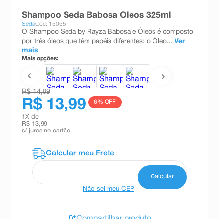
8
º
teste gravidez
Shampoo Seda Babosa Oleos 325ml
Seda
Cód: 15055
9
º
esmalte
O Shampoo Seda by Rayza Babosa e Óleos é composto
por três óleos que têm papéis diferentes: o Óleo...
Ver
10
º
absorvente
mais
Mais opções:
R$ 14,89
R$ 13,99
6
% OFF
1
X de
R$ 13,99
s/ juros no cartão
Não sei meu CEP
Compartilhar produto