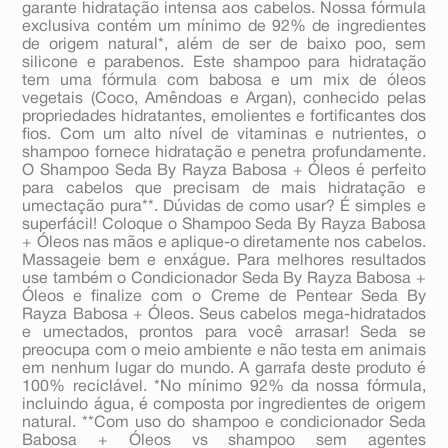
garante hidratação intensa aos cabelos. Nossa fórmula
exclusiva contém um mínimo de 92% de ingredientes
de origem natural*, além de ser de baixo poo, sem
silicone e parabenos. Este shampoo para hidratação
tem uma fórmula com babosa e um mix de óleos
vegetais (Coco, Amêndoas e Argan), conhecido pelas
propriedades hidratantes, emolientes e fortificantes dos
fios. Com um alto nível de vitaminas e nutrientes, o
shampoo fornece hidratação e penetra profundamente.
O Shampoo Seda By Rayza Babosa + Óleos é perfeito
para cabelos que precisam de mais hidratação e
umectação pura**. Dúvidas de como usar? É simples e
superfácil! Coloque o Shampoo Seda By Rayza Babosa
+ Óleos nas mãos e aplique-o diretamente nos cabelos.
Massageie bem e enxágue. Para melhores resultados
use também o Condicionador Seda By Rayza Babosa +
Óleos e finalize com o Creme de Pentear Seda By
Rayza Babosa + Óleos. Seus cabelos mega-hidratados
e umectados, prontos para você arrasar! Seda se
preocupa com o meio ambiente e não testa em animais
em nenhum lugar do mundo. A garrafa deste produto é
100% reciclável. *No mínimo 92% da nossa fórmula,
incluindo água, é composta por ingredientes de origem
natural. **Com uso do shampoo e condicionador Seda
Babosa + Óleos vs shampoo sem agentes