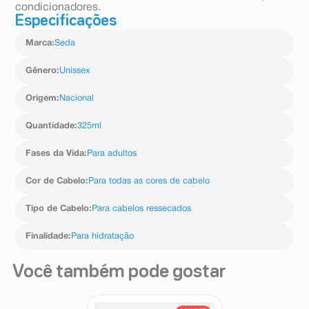
condicionadores.
Especificações
Marca
:
Seda
Gênero
:
Unissex
Origem
:
Nacional
Quantidade
:
325ml
Fases da Vida
:
Para adultos
Cor de Cabelo
:
Para todas as cores de cabelo
Tipo de Cabelo
:
Para cabelos ressecados
Finalidade
:
Para hidratação
Você também pode gostar