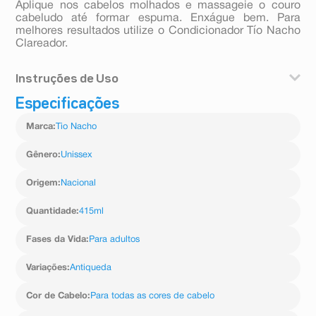
Aplique nos cabelos molhados e massageie o couro
cabeludo até formar espuma. Enxágue bem. Para
melhores resultados utilize o Condicionador Tío Nacho
Clareador.
Instruções de Uso
Especificações
Aplique o produto sobre o cabelo molhado distribuindo
generosamente, fazendo uma leve massagem no couro
Marca
:
Tio Nacho
cabeludo. Enxágue. Para melhores resultados, repita a
operação e use o Condicionador Tio Nacho Clareador.
Gênero
:
Unissex
Origem
:
Nacional
Quantidade
:
415ml
Fases da Vida
:
Para adultos
Variações
:
Antiqueda
Cor de Cabelo
:
Para todas as cores de cabelo