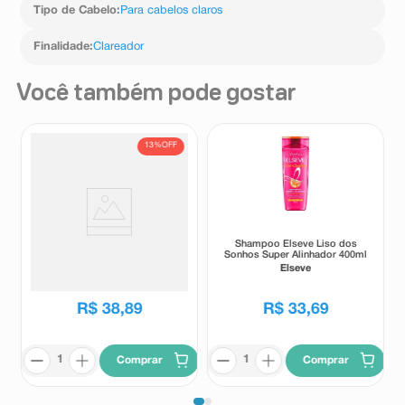
Tipo de Cabelo
:
Para cabelos claros
Finalidade
:
Clareador
Você também pode gostar
13%
OFF
Shampoo Tresemmé
Shampoo Elseve Liso dos
Reconstrução e Força 650ml
Sonhos Super Alinhador 400ml
Tresemmé
Elseve
R$
44
,
65
R$
38
,
89
R$
33
,
69
Comprar
Comprar