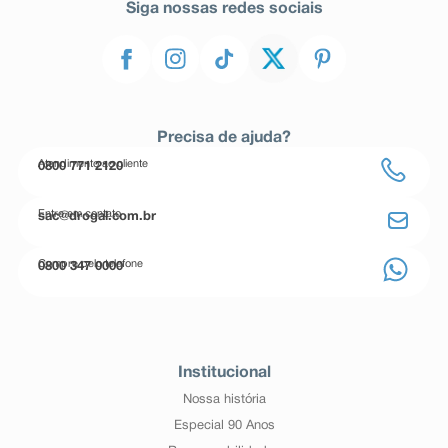
Siga nossas redes sociais
Precisa de ajuda?
Atendimento ao cliente
0800 771 2120
Entre em contato
sac@drogal.com.br
Compre pelo telefone
0800 347 0000
Institucional
Nossa história
Especial 90 Anos