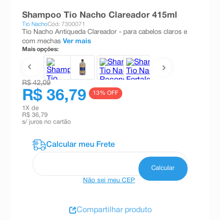
8
º
teste gravidez
Shampoo Tio Nacho Clareador 415ml
Tio Nacho
Cód: 7300071
9
º
esmalte
Tio Nacho Antiqueda Clareador - para cabelos claros e
com mechas
Ver mais
10
º
absorvente
Mais opções:
R$ 42,09
R$ 36,79
13
% OFF
1
X de
R$ 36,79
s/ juros no cartão
Não sei meu CEP
Compartilhar produto