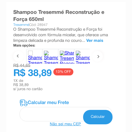
8
º
teste gravidez
Shampoo Tresemmé Reconstrução e
9
º
esmalte
Força 650ml
Tresemmé
Cód: 28947
10
º
absorvente
O Shampoo Tresemmé Reconstrução e Força foi
desenvolvido com fórmula micelar, que oferece uma
limpeza delicada e profunda no couro...
Ver mais
Mais opções:
R$ 44,65
R$ 38,89
13
% OFF
1
X de
R$ 38,89
s/ juros no cartão
Não sei meu CEP