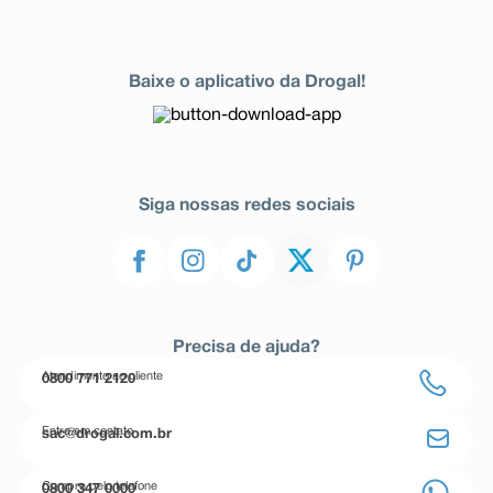
Baixe o aplicativo da Drogal!
Siga nossas redes sociais
Precisa de ajuda?
Atendimento ao cliente
0800 771 2120
Entre em contato
sac@drogal.com.br
Compre pelo telefone
0800 347 0000