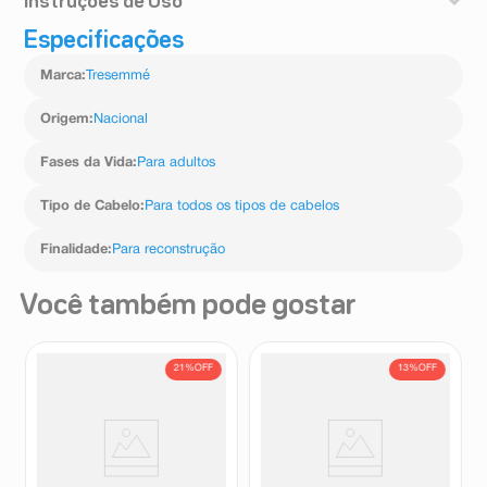
Instruções de Uso
Especificações
Aplique nos cabelos molhados, massageando
suavemente o couro cabeludo e o comprimento dos
Marca
:
Tresemmé
fios. Enxágue bem. Para melhores resultados, use a
linha completa TRESemmé Reconstrução e Força.
Origem
:
Nacional
Fases da Vida
:
Para adultos
Tipo de Cabelo
:
Para todos os tipos de cabelos
Finalidade
:
Para reconstrução
Você também pode gostar
21%
OFF
13%
OFF
Shampoo Dove Hidratação
Shampoo Tresemmé Detox