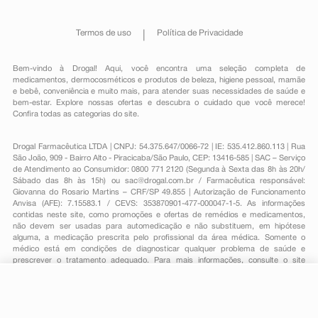
Termos de uso
Política de Privacidade
Bem-vindo à Drogal! Aqui, você encontra uma seleção completa de
medicamentos
,
dermocosméticos e produtos de beleza
,
higiene pessoal
,
mamãe
e bebê
,
conveniência
e muito mais, para atender suas necessidades de saúde e
bem-estar. Explore nossas ofertas e descubra o cuidado que você merece!
Confira todas as categorias do site.
Drogal Farmacêutica LTDA | CNPJ: 54.375.647/0066-72 | IE: 535.412.860.113 | Rua
São João, 909 - Bairro Alto - Piracicaba/São Paulo, CEP: 13416-585 | SAC – Serviço
de Atendimento ao Consumidor: 0800 771 2120 (Segunda à Sexta das 8h às 20h/
Sábado das 8h às 15h) ou
sac@drogal.com.br
/ Farmacêutica responsável:
Giovanna do Rosario Martins – CRF/SP 49.855 | Autorização de Funcionamento
Anvisa (AFE): 7.15583.1 / CEVS: 353870901-477-000047-1-5. As informações
contidas neste site, como promoções e ofertas de remédios e medicamentos,
não devem ser usadas para automedicação e não substituem, em hipótese
alguma, a medicação prescrita pelo profissional da área médica. Somente o
médico está em condições de diagnosticar qualquer problema de saúde e
prescrever o tratamento adequado. Para mais informações, consulte o site
Anvisa. As fotos contidas em nosso site são meramente ilustrativas. Promoções e
preços são válidos apenas para compras on-line, caso haja disponibilidade e
R$ 44,65
estão sujeitos a alterações no decorrer do dia. Todos os direitos reservados.
-
+
R$ 38,89
Comprar