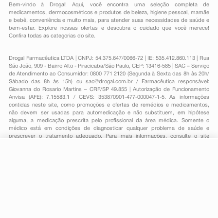
Bem-vindo à Drogal! Aqui, você encontra uma seleção completa de
medicamentos
,
dermocosméticos e produtos de beleza
,
higiene pessoal
,
mamãe
e bebê
,
conveniência
e muito mais, para atender suas necessidades de saúde e
bem-estar. Explore nossas ofertas e descubra o cuidado que você merece!
Confira todas as categorias do site.
Drogal Farmacêutica LTDA | CNPJ: 54.375.647/0066-72 | IE: 535.412.860.113 | Rua
São João, 909 - Bairro Alto - Piracicaba/São Paulo, CEP: 13416-585 | SAC – Serviço
de Atendimento ao Consumidor: 0800 771 2120 (Segunda à Sexta das 8h às 20h/
Sábado das 8h às 15h) ou
sac@drogal.com.br
/ Farmacêutica responsável:
Giovanna do Rosario Martins – CRF/SP 49.855 | Autorização de Funcionamento
Anvisa (AFE): 7.15583.1 / CEVS: 353870901-477-000047-1-5. As informações
contidas neste site, como promoções e ofertas de remédios e medicamentos,
não devem ser usadas para automedicação e não substituem, em hipótese
alguma, a medicação prescrita pelo profissional da área médica. Somente o
médico está em condições de diagnosticar qualquer problema de saúde e
prescrever o tratamento adequado. Para mais informações, consulte o site
Anvisa. As fotos contidas em nosso site são meramente ilustrativas. Promoções e
preços são válidos apenas para compras on-line, caso haja disponibilidade e
estão sujeitos a alterações no decorrer do dia. Todos os direitos reservados.
-
+
Comprar
Powered by