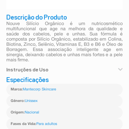
Descrição do Produto
Nouve Silício Orgânico é um nutricosmético
multifuncional que age na melhora da qualidade e
saúde dos cabelos, pele e unhas. Sua fórmula é
composta por Silício Orgânico, estabilizado em Colina,
Biotina, Zinco, Selênio, Vitaminas E, B3 e B6 e Óleo de
Borragem. Essa associação inteligente age em
sinergia, deixando cabelos e unhas mais fortes e a pele
mais firme.
Instruções de Uso
Especificações
Nouve Silício Orgânico contém 60 cápsulas, que devem
ser tomadas com auxílio de água, 1 a 2 vezes ao dia,
Marca
:
Mantecorp Skincare
seguindo sempre a orientação de um médico.
Gênero
:
Unissex
Origem
:
Nacional
Fases da Vida
:
Para adultos