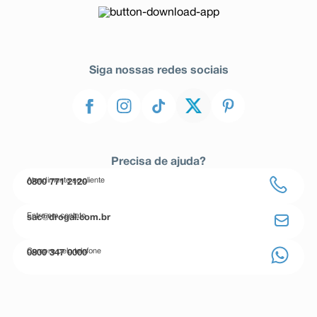
Siga nossas redes sociais
Precisa de ajuda?
Atendimento ao cliente
0800 771 2120
Entre em contato
sac@drogal.com.br
Compre pelo telefone
0800 347 0000