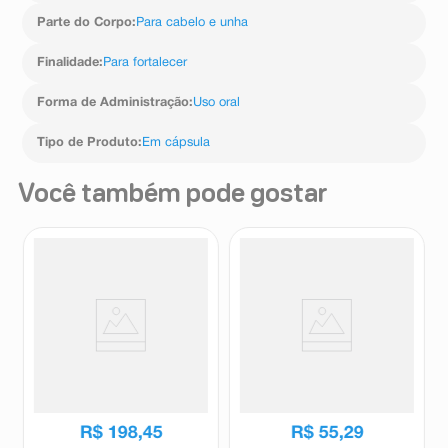
Parte do Corpo
:
Para cabelo e unha
Finalidade
:
Para fortalecer
Forma de Administração
:
Uso oral
Tipo de Produto
:
Em cápsula
Você também pode gostar
Suplemento Alimentar Fascia
Suplemento Alimentar Imecap
Q10 30 Cápsulas Moles
Hair Max Cabelos e Unhas 30
Cápsulas
Fascia
Imecap
R$
198
,
45
R$
55
,
29