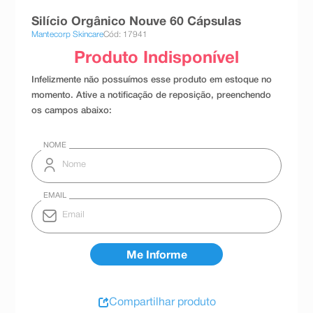
8
º
teste gravidez
Silício Orgânico Nouve 60 Cápsulas
Mantecorp Skincare
Cód: 17941
9
º
esmalte
10
º
absorvente
Compartilhar produto